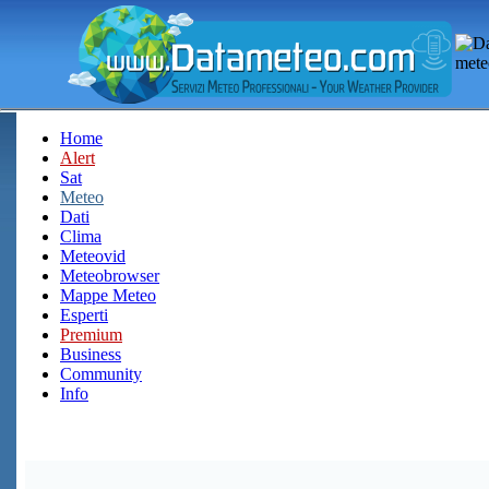
Home
Alert
Sat
Meteo
Dati
Clima
Meteovid
Meteobrowser
Mappe Meteo
Esperti
Premium
Business
Community
Info