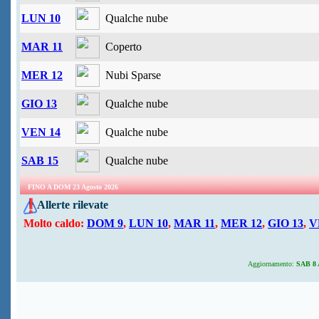
LUN 10
Qualche nube
MAR 11
Coperto
MER 12
Nubi Sparse
GIO 13
Qualche nube
VEN 14
Qualche nube
SAB 15
Qualche nube
FINO A DOM 23 Agosto 2026
Allerte rilevate
Molto caldo:
DOM 9
,
LUN 10
,
MAR 11
,
MER 12
,
GIO 13
,
V
Aggiornamento:
SAB 8 A