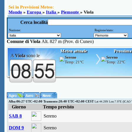
Sei in Previsioni Meteo:
Mondo
»
Europa
»
Italia
»
Piemonte
» Viola
Cerca località
Nazione:
Regione/stato:
Comune di
Viola
Alt. 827 m (Prov. di Cuneo)
Meteo attuale
Prossima
A
Viola
sono le
Sereno
Sereno
Temp:
21°C
Temp:
22°C
Alba:06:27 UTC+02:00 Tramonto:20:40 UTC+02:00 CEST
Lat:44.29N Lon:7.97E (ICAO 
Giorno
Tempo previsto
SAB 8
Sereno
DOM 9
Sereno