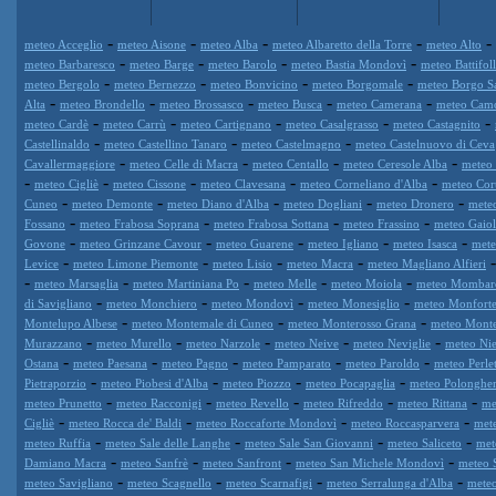
-
-
-
-
-
meteo Acceglio
meteo Aisone
meteo Alba
meteo Albaretto della Torre
meteo Alto
-
-
-
-
meteo Barbaresco
meteo Barge
meteo Barolo
meteo Bastia Mondovì
meteo Battifol
-
-
-
-
meteo Bergolo
meteo Bernezzo
meteo Bonvicino
meteo Borgomale
meteo Borgo S
-
-
-
-
-
Alta
meteo Brondello
meteo Brossasco
meteo Busca
meteo Camerana
meteo Cam
-
-
-
-
-
meteo Cardè
meteo Carrù
meteo Cartignano
meteo Casalgrasso
meteo Castagnito
-
-
-
Castellinaldo
meteo Castellino Tanaro
meteo Castelmagno
meteo Castelnuovo di Ceva
-
-
-
-
Cavallermaggiore
meteo Celle di Macra
meteo Centallo
meteo Ceresole Alba
meteo 
-
-
-
-
-
meteo Cigliè
meteo Cissone
meteo Clavesana
meteo Corneliano d'Alba
meteo Cor
-
-
-
-
-
Cuneo
meteo Demonte
meteo Diano d'Alba
meteo Dogliani
meteo Dronero
mete
-
-
-
-
Fossano
meteo Frabosa Soprana
meteo Frabosa Sottana
meteo Frassino
meteo Gaiol
-
-
-
-
-
Govone
meteo Grinzane Cavour
meteo Guarene
meteo Igliano
meteo Isasca
mete
-
-
-
-
Levice
meteo Limone Piemonte
meteo Lisio
meteo Macra
meteo Magliano Alfieri
-
-
-
-
-
meteo Marsaglia
meteo Martiniana Po
meteo Melle
meteo Moiola
meteo Mombar
-
-
-
-
di Savigliano
meteo Monchiero
meteo Mondovì
meteo Monesiglio
meteo Monforte
-
-
-
Montelupo Albese
meteo Montemale di Cuneo
meteo Monterosso Grana
meteo Mont
-
-
-
-
-
Murazzano
meteo Murello
meteo Narzole
meteo Neive
meteo Neviglie
meteo Nie
-
-
-
-
-
Ostana
meteo Paesana
meteo Pagno
meteo Pamparato
meteo Paroldo
meteo Perle
-
-
-
-
Pietraporzio
meteo Piobesi d'Alba
meteo Piozzo
meteo Pocapaglia
meteo Polonghe
-
-
-
-
-
meteo Prunetto
meteo Racconigi
meteo Revello
meteo Rifreddo
meteo Rittana
me
-
-
-
-
Cigliè
meteo Rocca de' Baldi
meteo Roccaforte Mondovì
meteo Roccasparvera
met
-
-
-
-
meteo Ruffia
meteo Sale delle Langhe
meteo Sale San Giovanni
meteo Saliceto
met
-
-
-
-
Damiano Macra
meteo Sanfrè
meteo Sanfront
meteo San Michele Mondovì
meteo 
-
-
-
-
meteo Savigliano
meteo Scagnello
meteo Scarnafigi
meteo Serralunga d'Alba
meteo