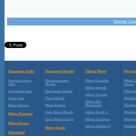
Termini Condi
Datameteo Italia
Datameteo Mondo
Allerta Meteo
Per esp
Previsioni meteo
Previsioni meteo
Allerta Grandine
Metar-T
Italia
Mondo
Sigmet
Allerta Incendi
Dati Attuali Italia
Dati Attuali Mondo
Flight R
Allerta Tornado
Clima Italia
Clima Mondo
Modell
Allerta Alta
Meteo Regioni
Meteo Europa
Risoluzione
Modell
Carte Meteo Mondo
Allerta Siccitï¿½
Modello
Meteo Piemonte
Carte Meteo Europa
Allerta Idrologica
Metogr
Meteo Parma
Allerta Viabilitï¿½
Modell
Meteo Gratis
MeteoMail