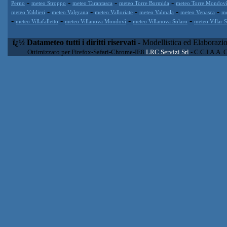
-
-
-
-
Perno
meteo Stroppo
meteo Tarantasca
meteo Torre Bormida
meteo Torre Mondov
-
-
-
-
-
meteo Valdieri
meteo Valgrana
meteo Valloriate
meteo Valmala
meteo Venasca
me
-
-
-
-
meteo Villafalletto
meteo Villanova Mondovì
meteo Villanova Solaro
meteo Villar 
ï¿½ Datameteo tutti i diritti riservati
- Modellistica ed Elaborazi
Ottimizzato per Firefox-Safari-Chrome-IE8
LRC Servizi Srl
- C.C.I.A.A. 