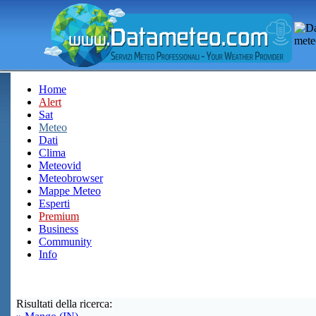
Home
Alert
Sat
Meteo
Dati
Clima
Meteovid
Meteobrowser
Mappe Meteo
Esperti
Premium
Business
Community
Info
Risultati della ricerca: