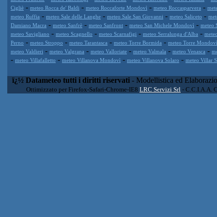
-
-
-
-
Cigliè
meteo Rocca de' Baldi
meteo Roccaforte Mondovì
meteo Roccasparvera
met
-
-
-
-
meteo Ruffia
meteo Sale delle Langhe
meteo Sale San Giovanni
meteo Saliceto
met
-
-
-
-
Damiano Macra
meteo Sanfrè
meteo Sanfront
meteo San Michele Mondovì
meteo 
-
-
-
-
meteo Savigliano
meteo Scagnello
meteo Scarnafigi
meteo Serralunga d'Alba
meteo
-
-
-
-
Perno
meteo Stroppo
meteo Tarantasca
meteo Torre Bormida
meteo Torre Mondov
-
-
-
-
-
meteo Valdieri
meteo Valgrana
meteo Valloriate
meteo Valmala
meteo Venasca
me
-
-
-
-
meteo Villafalletto
meteo Villanova Mondovì
meteo Villanova Solaro
meteo Villar 
ï¿½ Datameteo tutti i diritti riservati
- Modellistica ed Elaborazi
Ottimizzato per Firefox-Safari-Chrome-IE8
LRC Servizi Srl
- C.C.I.A.A. 