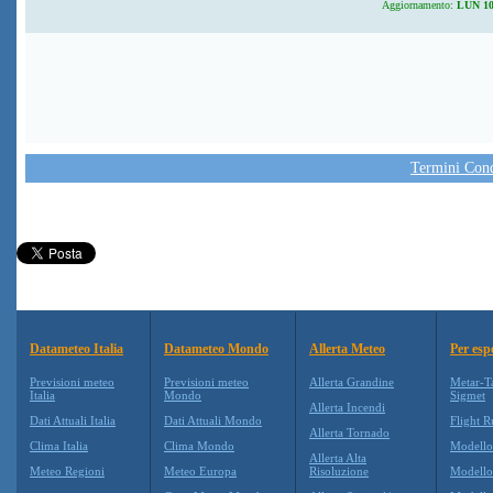
Aggiornamento:
LUN 10 
Termini Condi
Datameteo Italia
Datameteo Mondo
Allerta Meteo
Per esp
Previsioni meteo
Previsioni meteo
Allerta Grandine
Metar-T
Italia
Mondo
Sigmet
Allerta Incendi
Dati Attuali Italia
Dati Attuali Mondo
Flight R
Allerta Tornado
Clima Italia
Clima Mondo
Modell
Allerta Alta
Meteo Regioni
Meteo Europa
Risoluzione
Modell