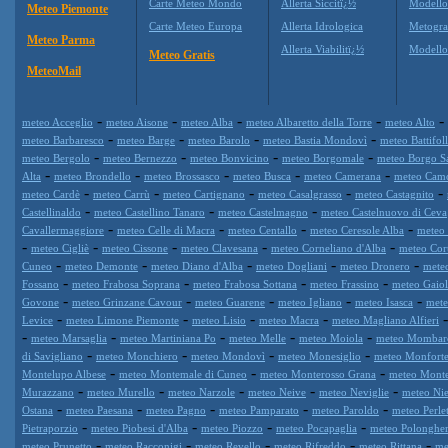
Carte Meteo Mondo
Allerta Siccitï¿½
Modello
Meteo Piemonte
Carte Meteo Europa
Allerta Idrologica
Metogr
Meteo Parma
Allerta Viabilitï¿½
Modell
Meteo Gratis
MeteoMail
-
-
-
-
-
meteo Acceglio
meteo Aisone
meteo Alba
meteo Albaretto della Torre
meteo Alto
-
-
-
-
meteo Barbaresco
meteo Barge
meteo Barolo
meteo Bastia Mondovì
meteo Battifol
-
-
-
-
meteo Bergolo
meteo Bernezzo
meteo Bonvicino
meteo Borgomale
meteo Borgo S
-
-
-
-
-
Alta
meteo Brondello
meteo Brossasco
meteo Busca
meteo Camerana
meteo Cam
-
-
-
-
-
meteo Cardè
meteo Carrù
meteo Cartignano
meteo Casalgrasso
meteo Castagnito
-
-
-
Castellinaldo
meteo Castellino Tanaro
meteo Castelmagno
meteo Castelnuovo di Ceva
-
-
-
-
Cavallermaggiore
meteo Celle di Macra
meteo Centallo
meteo Ceresole Alba
meteo 
-
-
-
-
-
meteo Cigliè
meteo Cissone
meteo Clavesana
meteo Corneliano d'Alba
meteo Cor
-
-
-
-
-
Cuneo
meteo Demonte
meteo Diano d'Alba
meteo Dogliani
meteo Dronero
mete
-
-
-
-
Fossano
meteo Frabosa Soprana
meteo Frabosa Sottana
meteo Frassino
meteo Gaiol
-
-
-
-
-
Govone
meteo Grinzane Cavour
meteo Guarene
meteo Igliano
meteo Isasca
mete
-
-
-
-
Levice
meteo Limone Piemonte
meteo Lisio
meteo Macra
meteo Magliano Alfieri
-
-
-
-
-
meteo Marsaglia
meteo Martiniana Po
meteo Melle
meteo Moiola
meteo Mombar
-
-
-
-
di Savigliano
meteo Monchiero
meteo Mondovì
meteo Monesiglio
meteo Monforte
-
-
-
Montelupo Albese
meteo Montemale di Cuneo
meteo Monterosso Grana
meteo Mont
-
-
-
-
-
Murazzano
meteo Murello
meteo Narzole
meteo Neive
meteo Neviglie
meteo Nie
-
-
-
-
-
Ostana
meteo Paesana
meteo Pagno
meteo Pamparato
meteo Paroldo
meteo Perle
-
-
-
-
Pietraporzio
meteo Piobesi d'Alba
meteo Piozzo
meteo Pocapaglia
meteo Polonghe
-
-
-
-
-
meteo Prunetto
meteo Racconigi
meteo Revello
meteo Rifreddo
meteo Rittana
me