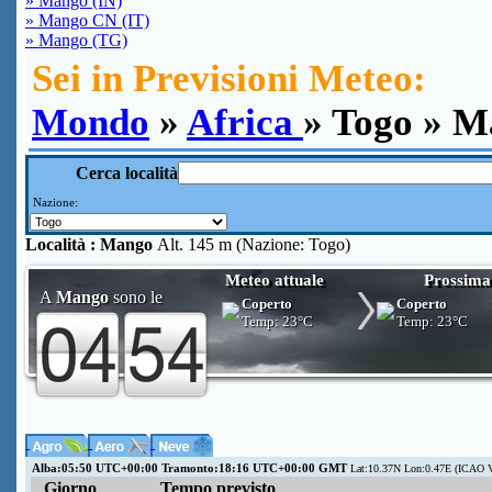
» Mango (IN)
» Mango CN (IT)
» Mango (TG)
Sei in Previsioni Meteo:
Mondo
»
Africa
» Togo » 
Cerca località
Nazione:
Località :
Mango
Alt. 145 m (Nazione: Togo)
Meteo attuale
Prossima
A
Mango
sono le
Coperto
Coperto
Temp:
23°C
Temp:
23°C
Alba:05:50 UTC+00:00 Tramonto:18:16 UTC+00:00 GMT
Lat:10.37N Lon:0.47E (ICAO 
Giorno
Tempo previsto