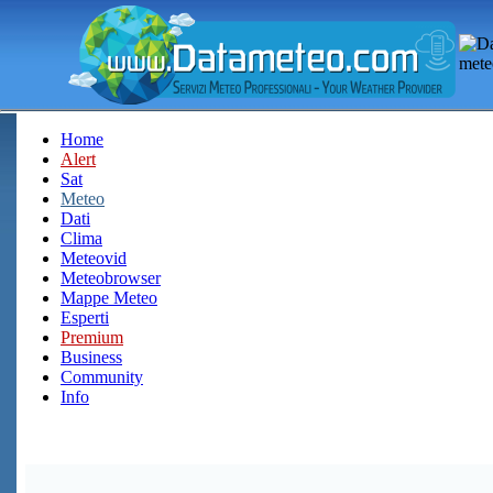
Home
Alert
Sat
Meteo
Dati
Clima
Meteovid
Meteobrowser
Mappe Meteo
Esperti
Premium
Business
Community
Info