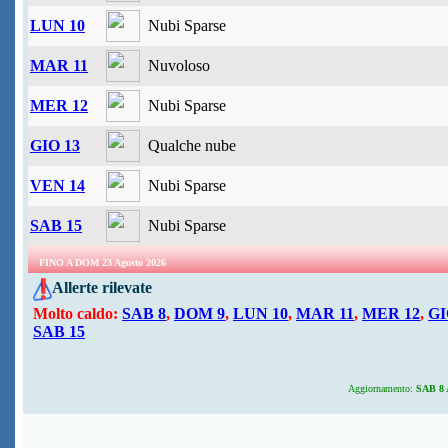
LUN 10
Nubi Sparse
MAR 11
Nuvoloso
MER 12
Nubi Sparse
GIO 13
Qualche nube
VEN 14
Nubi Sparse
SAB 15
Nubi Sparse
FINO A DOM 23 Agosto 2026
Allerte rilevate
Molto caldo:
SAB 8
,
DOM 9
,
LUN 10
,
MAR 11
,
MER 12
,
GI
SAB 15
Aggiornamento:
SAB 8 A