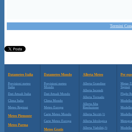
Termini Condi
Datameteo Italia
Datameteo Mondo
Allerta Meteo
Per esp
Previsioni meteo
Previsioni meteo
Allerta Grandine
Metar-T
Italia
Mondo
Sigmet
Allerta Incendi
Dati Attuali Italia
Dati Attuali Mondo
Flight R
Allerta Tornado
Clima Italia
Clima Mondo
Modell
Allerta Alta
Meteo Regioni
Meteo Europa
Risoluzione
Modell
Carte Meteo Mondo
Allerta Siccitï¿½
Modello
Meteo Piemonte
Carte Meteo Europa
Allerta Idrologica
Metogr
Meteo Parma
Allerta Viabilitï¿½
Modell
Meteo Gratis