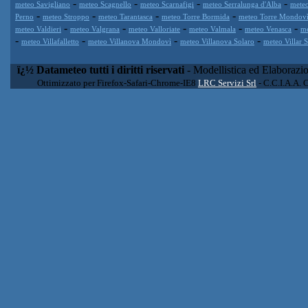
-
-
-
-
meteo Savigliano
meteo Scagnello
meteo Scarnafigi
meteo Serralunga d'Alba
meteo
-
-
-
-
Perno
meteo Stroppo
meteo Tarantasca
meteo Torre Bormida
meteo Torre Mondov
-
-
-
-
-
meteo Valdieri
meteo Valgrana
meteo Valloriate
meteo Valmala
meteo Venasca
me
-
-
-
-
meteo Villafalletto
meteo Villanova Mondovì
meteo Villanova Solaro
meteo Villar 
ï¿½ Datameteo tutti i diritti riservati
- Modellistica ed Elaborazi
Ottimizzato per Firefox-Safari-Chrome-IE8
LRC Servizi Srl
- C.C.I.A.A. 