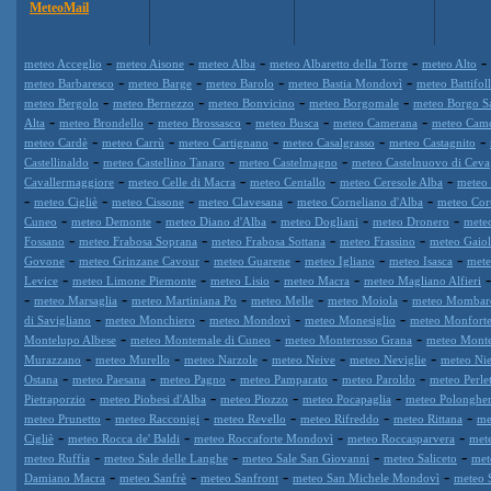
MeteoMail
-
-
-
-
-
meteo Acceglio
meteo Aisone
meteo Alba
meteo Albaretto della Torre
meteo Alto
-
-
-
-
meteo Barbaresco
meteo Barge
meteo Barolo
meteo Bastia Mondovì
meteo Battifol
-
-
-
-
meteo Bergolo
meteo Bernezzo
meteo Bonvicino
meteo Borgomale
meteo Borgo S
-
-
-
-
-
Alta
meteo Brondello
meteo Brossasco
meteo Busca
meteo Camerana
meteo Cam
-
-
-
-
-
meteo Cardè
meteo Carrù
meteo Cartignano
meteo Casalgrasso
meteo Castagnito
-
-
-
Castellinaldo
meteo Castellino Tanaro
meteo Castelmagno
meteo Castelnuovo di Ceva
-
-
-
-
Cavallermaggiore
meteo Celle di Macra
meteo Centallo
meteo Ceresole Alba
meteo 
-
-
-
-
-
meteo Cigliè
meteo Cissone
meteo Clavesana
meteo Corneliano d'Alba
meteo Cor
-
-
-
-
-
Cuneo
meteo Demonte
meteo Diano d'Alba
meteo Dogliani
meteo Dronero
mete
-
-
-
-
Fossano
meteo Frabosa Soprana
meteo Frabosa Sottana
meteo Frassino
meteo Gaiol
-
-
-
-
-
Govone
meteo Grinzane Cavour
meteo Guarene
meteo Igliano
meteo Isasca
mete
-
-
-
-
Levice
meteo Limone Piemonte
meteo Lisio
meteo Macra
meteo Magliano Alfieri
-
-
-
-
-
meteo Marsaglia
meteo Martiniana Po
meteo Melle
meteo Moiola
meteo Mombar
-
-
-
-
di Savigliano
meteo Monchiero
meteo Mondovì
meteo Monesiglio
meteo Monforte
-
-
-
Montelupo Albese
meteo Montemale di Cuneo
meteo Monterosso Grana
meteo Mont
-
-
-
-
-
Murazzano
meteo Murello
meteo Narzole
meteo Neive
meteo Neviglie
meteo Nie
-
-
-
-
-
Ostana
meteo Paesana
meteo Pagno
meteo Pamparato
meteo Paroldo
meteo Perle
-
-
-
-
Pietraporzio
meteo Piobesi d'Alba
meteo Piozzo
meteo Pocapaglia
meteo Polonghe
-
-
-
-
-
meteo Prunetto
meteo Racconigi
meteo Revello
meteo Rifreddo
meteo Rittana
me
-
-
-
-
Cigliè
meteo Rocca de' Baldi
meteo Roccaforte Mondovì
meteo Roccasparvera
met
-
-
-
-
meteo Ruffia
meteo Sale delle Langhe
meteo Sale San Giovanni
meteo Saliceto
met
-
-
-
-
Damiano Macra
meteo Sanfrè
meteo Sanfront
meteo San Michele Mondovì
meteo 