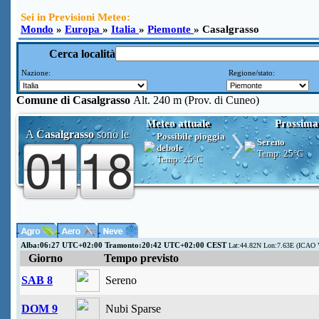
Sei in Previsioni Meteo:
Mondo
»
Europa
»
Italia
»
Piemonte
» Casalgrasso
Cerca località
Nazione:
Regione/stato:
Comune di
Casalgrasso
Alt. 240 m (Prov. di Cuneo)
Meteo attuale
Prossima
A
Casalgrasso
sono le
Possibile pioggia
Sereno
debole
Temp:
25°C
Temp:
25°C
Alba:06:27 UTC+02:00 Tramonto:20:42 UTC+02:00 CEST
Lat:44.82N Lon:7.63E (ICAO 
Giorno
Tempo previsto
SAB 8
Sereno
DOM 9
Nubi Sparse