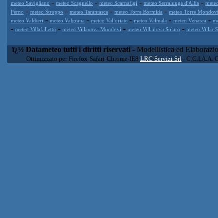
-
-
-
-
meteo Savigliano
meteo Scagnello
meteo Scarnafigi
meteo Serralunga d'Alba
meteo
-
-
-
-
Perno
meteo Stroppo
meteo Tarantasca
meteo Torre Bormida
meteo Torre Mondov
-
-
-
-
-
meteo Valdieri
meteo Valgrana
meteo Valloriate
meteo Valmala
meteo Venasca
me
-
-
-
-
meteo Villafalletto
meteo Villanova Mondovì
meteo Villanova Solaro
meteo Villar 
ï¿½ Datameteo tutti i diritti riservati
- Modellistica ed Elaborazi
Ottimizzato per Firefox-Safari-Chrome-IE8
LRC Servizi Srl
- C.C.I.A.A. 