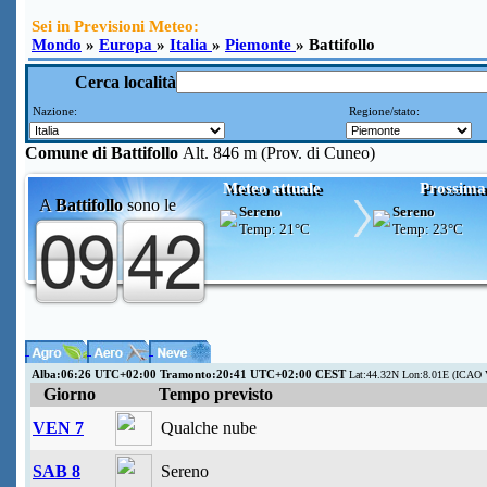
Sei in Previsioni Meteo:
Mondo
»
Europa
»
Italia
»
Piemonte
» Battifollo
Cerca località
Nazione:
Regione/stato:
Comune di
Battifollo
Alt. 846 m (Prov. di Cuneo)
Meteo attuale
Prossima
A
Battifollo
sono le
Sereno
Sereno
Temp:
21°C
Temp:
23°C
Alba:06:26 UTC+02:00 Tramonto:20:41 UTC+02:00 CEST
Lat:44.32N Lon:8.01E (ICAO 
Giorno
Tempo previsto
VEN 7
Qualche nube
SAB 8
Sereno