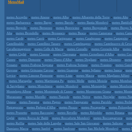
MeteoMail
-
-
-
-
-
meteo Acceglio
meteo Aisone
meteo Alba
meteo Albaretto della Torre
meteo Alto
-
-
-
-
meteo Barbaresco
meteo Barge
meteo Barolo
meteo Bastia Mondovì
meteo Battifol
-
-
-
-
meteo Bergolo
meteo Bernezzo
meteo Bonvicino
meteo Borgomale
meteo Borgo S
-
-
-
-
-
Alta
meteo Brondello
meteo Brossasco
meteo Busca
meteo Camerana
meteo Cam
-
-
-
-
-
meteo Cardè
meteo Carrù
meteo Cartignano
meteo Casalgrasso
meteo Castagnito
-
-
-
Castellinaldo
meteo Castellino Tanaro
meteo Castelmagno
meteo Castelnuovo di Ceva
-
-
-
-
Cavallermaggiore
meteo Celle di Macra
meteo Centallo
meteo Ceresole Alba
meteo 
-
-
-
-
-
meteo Cigliè
meteo Cissone
meteo Clavesana
meteo Corneliano d'Alba
meteo Cor
-
-
-
-
-
Cuneo
meteo Demonte
meteo Diano d'Alba
meteo Dogliani
meteo Dronero
mete
-
-
-
-
Fossano
meteo Frabosa Soprana
meteo Frabosa Sottana
meteo Frassino
meteo Gaiol
-
-
-
-
-
Govone
meteo Grinzane Cavour
meteo Guarene
meteo Igliano
meteo Isasca
mete
-
-
-
-
Levice
meteo Limone Piemonte
meteo Lisio
meteo Macra
meteo Magliano Alfieri
-
-
-
-
-
meteo Marsaglia
meteo Martiniana Po
meteo Melle
meteo Moiola
meteo Mombar
-
-
-
-
di Savigliano
meteo Monchiero
meteo Mondovì
meteo Monesiglio
meteo Monforte
-
-
-
Montelupo Albese
meteo Montemale di Cuneo
meteo Monterosso Grana
meteo Mont
-
-
-
-
-
Murazzano
meteo Murello
meteo Narzole
meteo Neive
meteo Neviglie
meteo Nie
-
-
-
-
-
Ostana
meteo Paesana
meteo Pagno
meteo Pamparato
meteo Paroldo
meteo Perle
-
-
-
-
Pietraporzio
meteo Piobesi d'Alba
meteo Piozzo
meteo Pocapaglia
meteo Polonghe
-
-
-
-
-
meteo Prunetto
meteo Racconigi
meteo Revello
meteo Rifreddo
meteo Rittana
me
-
-
-
-
Cigliè
meteo Rocca de' Baldi
meteo Roccaforte Mondovì
meteo Roccasparvera
met
-
-
-
-
meteo Ruffia
meteo Sale delle Langhe
meteo Sale San Giovanni
meteo Saliceto
met
-
-
-
-
Damiano Macra
meteo Sanfrè
meteo Sanfront
meteo San Michele Mondovì
meteo 