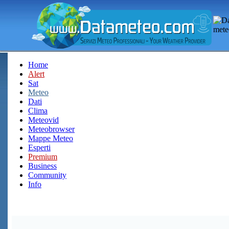
Home
Alert
Sat
Meteo
Dati
Clima
Meteovid
Meteobrowser
Mappe Meteo
Esperti
Premium
Business
Community
Info