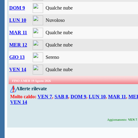
DOM 9
Qualche nube
LUN 10
Nuvoloso
MAR 11
Qualche nube
MER 12
Qualche nube
GIO 13
Sereno
VEN 14
Qualche nube
FINO A MER 19 Agosto 2026
Allerte rilevate
Molto caldo:
VEN 7
,
SAB 8
,
DOM 9
,
LUN 10
,
MAR 11
,
MER
VEN 14
Aggiornamento:
VEN 7 A