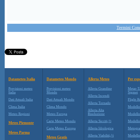
Termini Condi
Datameteo Italia
Datameteo Mondo
Allerta Meteo
Per esp
Previsioni meteo
Previsioni meteo
Allerta Grandine
Metar-T
Italia
Mondo
Sigmet
Allerta Incendi
Dati Attuali Italia
Dati Attuali Mondo
Flight R
Allerta Tornado
Clima Italia
Clima Mondo
Modell
Allerta Alta
Meteo Regioni
Meteo Europa
Risoluzione
Modell
Carte Meteo Mondo
Allerta Siccitï¿½
Modello
Meteo Piemonte
Carte Meteo Europa
Allerta Idrologica
Metogr
Meteo Parma
Allerta Viabilitï¿½
Modell
Meteo Gratis