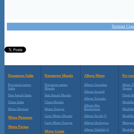
Termini Condi
Datameteo Italia
Datameteo Mondo
Allerta Meteo
Per esp
Previsioni meteo
Previsioni meteo
Allerta Grandine
Metar-T
Italia
Mondo
Sigmet
Allerta Incendi
Dati Attuali Italia
Dati Attuali Mondo
Flight R
Allerta Tornado
Clima Italia
Clima Mondo
Modell
Allerta Alta
Meteo Regioni
Meteo Europa
Risoluzione
Modell
Carte Meteo Mondo
Allerta Siccitï¿½
Modello
Meteo Piemonte
Carte Meteo Europa
Allerta Idrologica
Metogr
Meteo Parma
Allerta Viabilitï¿½
Modell
Meteo Gratis