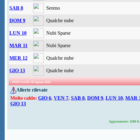
SAB 8
Sereno
DOM 9
Qualche nube
LUN 10
Nubi Sparse
MAR 11
Nubi Sparse
MER 12
Qualche nube
GIO 13
Qualche nube
FINO A GIO 20 Agosto 2026
Allerte rilevate
Molto caldo:
GIO 6
,
VEN 7
,
SAB 8
,
DOM 9
,
LUN 10
,
MAR 
GIO 13
Aggiornamento:
GIO 6 A