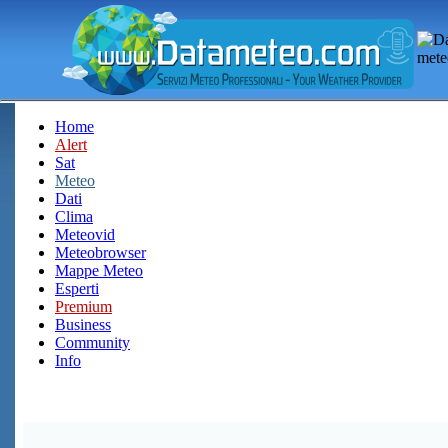
Home
Alert
Sat
Meteo
Dati
Clima
Meteovid
Meteobrowser
Mappe Meteo
Esperti
Premium
Business
Community
Info