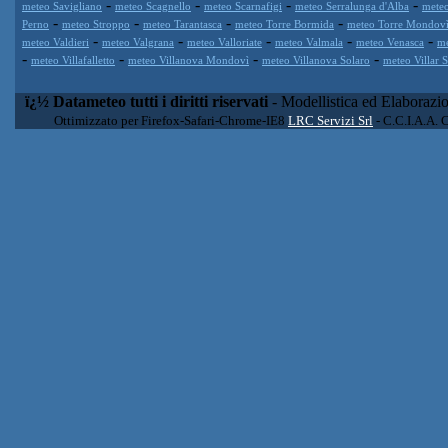
-
-
-
-
meteo Savigliano
meteo Scagnello
meteo Scarnafigi
meteo Serralunga d'Alba
meteo
-
-
-
-
Perno
meteo Stroppo
meteo Tarantasca
meteo Torre Bormida
meteo Torre Mondov
-
-
-
-
-
meteo Valdieri
meteo Valgrana
meteo Valloriate
meteo Valmala
meteo Venasca
me
-
-
-
-
meteo Villafalletto
meteo Villanova Mondovì
meteo Villanova Solaro
meteo Villar 
ï¿½ Datameteo tutti i diritti riservati
- Modellistica ed Elaborazi
Ottimizzato per Firefox-Safari-Chrome-IE8
LRC Servizi Srl
- C.C.I.A.A. 