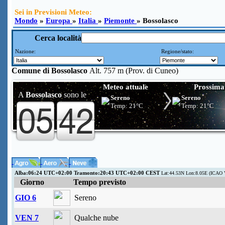
Sei in Previsioni Meteo:
Mondo
»
Europa
»
Italia
»
Piemonte
» Bossolasco
Cerca località
Nazione:
Regione/stato:
Comune di
Bossolasco
Alt. 757 m (Prov. di Cuneo)
Meteo attuale
Prossima
A
Bossolasco
sono le
Sereno
Sereno
Temp:
21°C
Temp:
21°C
Alba:06:24 UTC+02:00 Tramonto:20:43 UTC+02:00 CEST
Lat:44.53N Lon:8.05E (ICAO 
Giorno
Tempo previsto
GIO 6
Sereno
VEN 7
Qualche nube