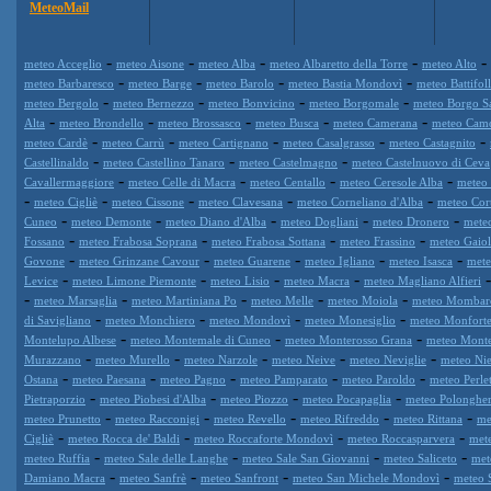
MeteoMail
-
-
-
-
-
meteo Acceglio
meteo Aisone
meteo Alba
meteo Albaretto della Torre
meteo Alto
-
-
-
-
meteo Barbaresco
meteo Barge
meteo Barolo
meteo Bastia Mondovì
meteo Battifol
-
-
-
-
meteo Bergolo
meteo Bernezzo
meteo Bonvicino
meteo Borgomale
meteo Borgo S
-
-
-
-
-
Alta
meteo Brondello
meteo Brossasco
meteo Busca
meteo Camerana
meteo Cam
-
-
-
-
-
meteo Cardè
meteo Carrù
meteo Cartignano
meteo Casalgrasso
meteo Castagnito
-
-
-
Castellinaldo
meteo Castellino Tanaro
meteo Castelmagno
meteo Castelnuovo di Ceva
-
-
-
-
Cavallermaggiore
meteo Celle di Macra
meteo Centallo
meteo Ceresole Alba
meteo 
-
-
-
-
-
meteo Cigliè
meteo Cissone
meteo Clavesana
meteo Corneliano d'Alba
meteo Cor
-
-
-
-
-
Cuneo
meteo Demonte
meteo Diano d'Alba
meteo Dogliani
meteo Dronero
mete
-
-
-
-
Fossano
meteo Frabosa Soprana
meteo Frabosa Sottana
meteo Frassino
meteo Gaiol
-
-
-
-
-
Govone
meteo Grinzane Cavour
meteo Guarene
meteo Igliano
meteo Isasca
mete
-
-
-
-
Levice
meteo Limone Piemonte
meteo Lisio
meteo Macra
meteo Magliano Alfieri
-
-
-
-
-
meteo Marsaglia
meteo Martiniana Po
meteo Melle
meteo Moiola
meteo Mombar
-
-
-
-
di Savigliano
meteo Monchiero
meteo Mondovì
meteo Monesiglio
meteo Monforte
-
-
-
Montelupo Albese
meteo Montemale di Cuneo
meteo Monterosso Grana
meteo Mont
-
-
-
-
-
Murazzano
meteo Murello
meteo Narzole
meteo Neive
meteo Neviglie
meteo Nie
-
-
-
-
-
Ostana
meteo Paesana
meteo Pagno
meteo Pamparato
meteo Paroldo
meteo Perle
-
-
-
-
Pietraporzio
meteo Piobesi d'Alba
meteo Piozzo
meteo Pocapaglia
meteo Polonghe
-
-
-
-
-
meteo Prunetto
meteo Racconigi
meteo Revello
meteo Rifreddo
meteo Rittana
me
-
-
-
-
Cigliè
meteo Rocca de' Baldi
meteo Roccaforte Mondovì
meteo Roccasparvera
met
-
-
-
-
meteo Ruffia
meteo Sale delle Langhe
meteo Sale San Giovanni
meteo Saliceto
met
-
-
-
-
Damiano Macra
meteo Sanfrè
meteo Sanfront
meteo San Michele Mondovì
meteo 