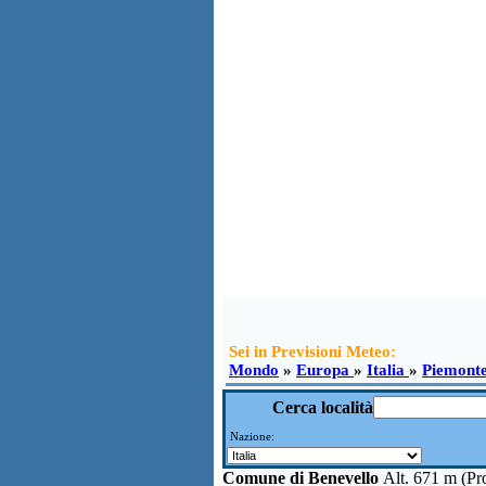
Sei in Previsioni Meteo:
Mondo
»
Europa
»
Italia
»
Piemont
Cerca località
Nazione:
Comune di
Benevello
Alt. 671 m (P