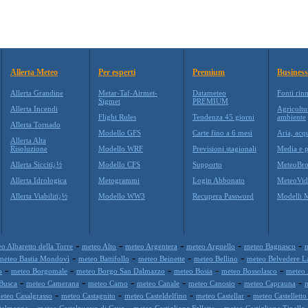
Allerta Meteo
Per esperti
Premium
Business
Allerta Grandine
Metar-Taf-Airmet-
Datameteo
Fonti rin
Sigmet
PREMIUM
Allerta Incendi
Agricoltu
Flight Rules
Tendenza 45 giorni
ambiente
Allerta Tornado
Modello GFS
Carte fino a 6 mesi
Aria, acq
Allerta Alta
Risoluzione
Modello WRF
Previsioni stagionali
Media e p
Allerta Siccitï¿½
Modello CFS
Supporto
MeteoBro
Allerta Idrologica
Metogrammi
Login Abbonato
MeteoVid
Allerta Viabilitï¿½
Modello WW3
Recupera Password
Modelli 
-
-
-
-
-
o Albaretto della Torre
meteo Alto
meteo Argentera
meteo Arguello
meteo Bagnasco
-
-
-
-
meteo Bastia Mondovì
meteo Battifollo
meteo Beinette
meteo Bellino
meteo Belvedere L
-
-
-
-
-
o
meteo Borgomale
meteo Borgo San Dalmazzo
meteo Bosia
meteo Bossolasco
meteo
-
-
-
-
-
-
Busca
meteo Camerana
meteo Camo
meteo Canale
meteo Canosio
meteo Caprauna
m
-
-
-
-
eteo Casalgrasso
meteo Castagnito
meteo Casteldelfino
meteo Castellar
meteo Castelletto
-
-
-