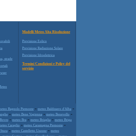
Modelli Meteo Alta Risoluzione
novabili
Previsione Eolico
ra
Previsione Radiazione Solare
Previsione Idroelettrica
ua, strade
Termini Condizioni e Policy del
ortali
servizio
wser
Meteo
-
-
meteo Bagnolo Piemonte
meteo Baldissero d'Alba
-
-
-
anghe
meteo Bene Vagienna
meteo Benevello
-
-
-
 Boves
meteo Bra
meteo Briaglia
meteo Briga
-
-
eteo Caraglio
meteo Caramagna Piemonte
-
-
 Stura
meteo Castelletto Uzzone
meteo
-
-
-