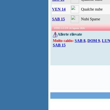
VEN 14
Qualche nube
SAB 15
Nubi Sparse
FINO A LUN 24 Agosto 2026
Allerte rilevate
Molto caldo:
SAB 8
,
DOM 9
,
LUN
SAB 15