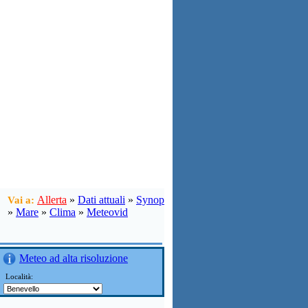
Allerta
»
Dati attuali
»
Synop
Vai a:
»
Mare
»
Clima
»
Meteovid
Meteo ad alta risoluzione
Località: