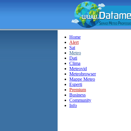
Home
Alert
Sat
Meteo
Dati
Clima
Meteovid
Meteobrowser
Mappe Meteo
Esperti
Premium
Business
Community
Info