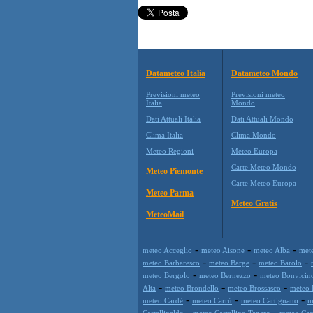
Datameteo Italia
Datameteo Mondo
Previsioni meteo
Previsioni meteo
Italia
Mondo
Dati Attuali Italia
Dati Attuali Mondo
Clima Italia
Clima Mondo
Meteo Regioni
Meteo Europa
Carte Meteo Mondo
Meteo Piemonte
Carte Meteo Europa
Meteo Parma
Meteo Gratis
MeteoMail
-
-
-
meteo Acceglio
meteo Aisone
meteo Alba
mete
-
-
-
meteo Barbaresco
meteo Barge
meteo Barolo
-
-
meteo Bergolo
meteo Bernezzo
meteo Bonvicin
-
-
-
Alta
meteo Brondello
meteo Brossasco
meteo 
-
-
-
meteo Cardè
meteo Carrù
meteo Cartignano
m
-
-