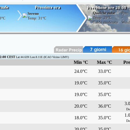
tuale
Prossima ora
Previsione ore 20:00 -
Qualche nube
Prec
Sereno
Temp:
29°C
-
3°C
Temp:
31°C
Caldo moderato
Wind
2:00 CEST
Lat:44.63N Lon:8.11E (ICAO Vicino LIMY)
Min °C
Max °C
Pre
24.0°C
33.0°C
19.0°C
35.0°C
19.0°C
35.0°C
3.
20.0°C
36.0°C
De
1.
18.0°C
35.0°C
De
20.0°C
35.0°C