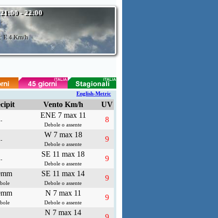
 21:00 - 22:00
:
-
: E
4 Km/h
English-Metric
cipit
Vento Km/h
UV
ENE 7 max 11
8
-
Debole o assente
W 7 max 18
9
-
Debole o assente
SE 11 max 18
9
-
Debole o assente
0mm
SE 11 max 14
9
bole
Debole o assente
0mm
N 7 max 11
9
bole
Debole o assente
N 7 max 14
9
-