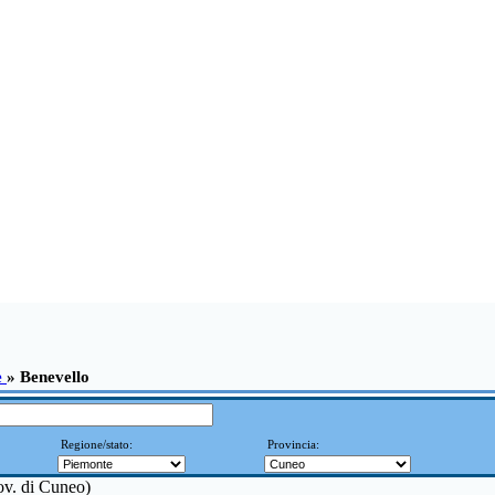
e
» Benevello
Regione/stato:
Provincia:
rov. di Cuneo)