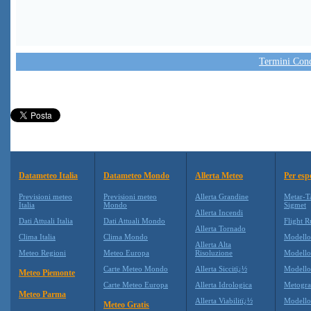
Termini Condi
Datameteo Italia
Datameteo Mondo
Allerta Meteo
Per esp
Previsioni meteo
Previsioni meteo
Allerta Grandine
Metar-T
Italia
Mondo
Sigmet
Allerta Incendi
Dati Attuali Italia
Dati Attuali Mondo
Flight R
Allerta Tornado
Clima Italia
Clima Mondo
Modell
Allerta Alta
Meteo Regioni
Meteo Europa
Risoluzione
Modell
Carte Meteo Mondo
Allerta Siccitï¿½
Modello
Meteo Piemonte
Carte Meteo Europa
Allerta Idrologica
Metogr
Meteo Parma
Allerta Viabilitï¿½
Modell
Meteo Gratis