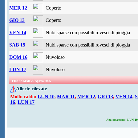
MER 12
Coperto
GIO 13
Coperto
VEN 14
Nubi sparse con possibili rovesci di pioggia
SAB 15
Nubi sparse con possibili rovesci di pioggia
DOM 16
Nuvoloso
LUN 17
Nuvoloso
FINO A MAR 25 Agosto 2026
Allerte rilevate
Molto caldo:
LUN 10
,
MAR 11
,
MER 12
,
GIO 13
,
VEN 14
,
S
16
,
LUN 17
Aggiornamento:
LUN 10 