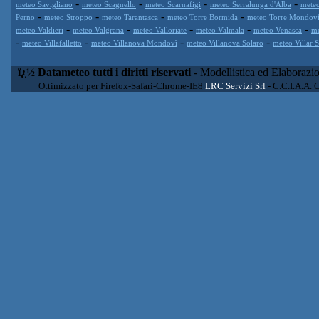
-
-
-
-
meteo Savigliano
meteo Scagnello
meteo Scarnafigi
meteo Serralunga d'Alba
meteo
-
-
-
-
Perno
meteo Stroppo
meteo Tarantasca
meteo Torre Bormida
meteo Torre Mondov
-
-
-
-
-
meteo Valdieri
meteo Valgrana
meteo Valloriate
meteo Valmala
meteo Venasca
me
-
-
-
-
meteo Villafalletto
meteo Villanova Mondovì
meteo Villanova Solaro
meteo Villar 
ï¿½ Datameteo tutti i diritti riservati
- Modellistica ed Elaborazi
Ottimizzato per Firefox-Safari-Chrome-IE8
LRC Servizi Srl
- C.C.I.A.A. 