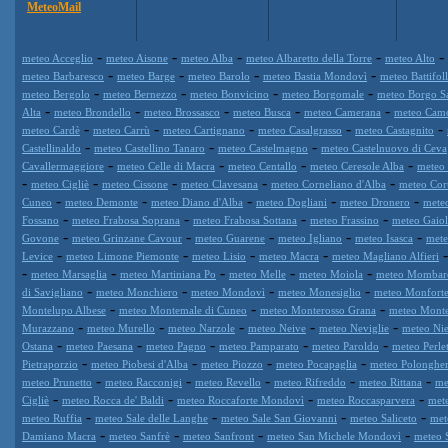
MeteoMail
-
-
-
-
-
meteo Acceglio
meteo Aisone
meteo Alba
meteo Albaretto della Torre
meteo Alto
-
-
-
-
meteo Barbaresco
meteo Barge
meteo Barolo
meteo Bastia Mondovì
meteo Battifol
-
-
-
-
meteo Bergolo
meteo Bernezzo
meteo Bonvicino
meteo Borgomale
meteo Borgo S
-
-
-
-
-
Alta
meteo Brondello
meteo Brossasco
meteo Busca
meteo Camerana
meteo Cam
-
-
-
-
-
meteo Cardè
meteo Carrù
meteo Cartignano
meteo Casalgrasso
meteo Castagnito
-
-
-
Castellinaldo
meteo Castellino Tanaro
meteo Castelmagno
meteo Castelnuovo di Ceva
-
-
-
-
Cavallermaggiore
meteo Celle di Macra
meteo Centallo
meteo Ceresole Alba
meteo 
-
-
-
-
-
meteo Cigliè
meteo Cissone
meteo Clavesana
meteo Corneliano d'Alba
meteo Cor
-
-
-
-
-
Cuneo
meteo Demonte
meteo Diano d'Alba
meteo Dogliani
meteo Dronero
mete
-
-
-
-
Fossano
meteo Frabosa Soprana
meteo Frabosa Sottana
meteo Frassino
meteo Gaiol
-
-
-
-
-
Govone
meteo Grinzane Cavour
meteo Guarene
meteo Igliano
meteo Isasca
mete
-
-
-
-
Levice
meteo Limone Piemonte
meteo Lisio
meteo Macra
meteo Magliano Alfieri
-
-
-
-
-
meteo Marsaglia
meteo Martiniana Po
meteo Melle
meteo Moiola
meteo Mombar
-
-
-
-
di Savigliano
meteo Monchiero
meteo Mondovì
meteo Monesiglio
meteo Monforte
-
-
-
Montelupo Albese
meteo Montemale di Cuneo
meteo Monterosso Grana
meteo Mont
-
-
-
-
-
Murazzano
meteo Murello
meteo Narzole
meteo Neive
meteo Neviglie
meteo Nie
-
-
-
-
-
Ostana
meteo Paesana
meteo Pagno
meteo Pamparato
meteo Paroldo
meteo Perle
-
-
-
-
Pietraporzio
meteo Piobesi d'Alba
meteo Piozzo
meteo Pocapaglia
meteo Polonghe
-
-
-
-
-
meteo Prunetto
meteo Racconigi
meteo Revello
meteo Rifreddo
meteo Rittana
me
-
-
-
-
Cigliè
meteo Rocca de' Baldi
meteo Roccaforte Mondovì
meteo Roccasparvera
met
-
-
-
-
meteo Ruffia
meteo Sale delle Langhe
meteo Sale San Giovanni
meteo Saliceto
met
-
-
-
-
Damiano Macra
meteo Sanfrè
meteo Sanfront
meteo San Michele Mondovì
meteo 