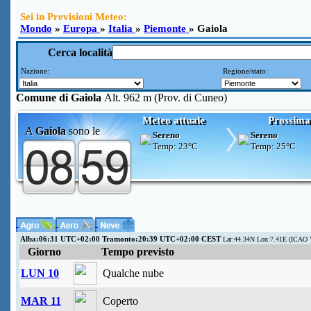
Sei in Previsioni Meteo:
Mondo
»
Europa
»
Italia
»
Piemonte
» Gaiola
Cerca località
Nazione:
Regione/stato:
Comune di
Gaiola
Alt. 962 m (Prov. di Cuneo)
Meteo attuale
Prossima
A
Gaiola
sono le
Sereno
Sereno
Temp:
23°C
Temp:
25°C
Alba:06:31 UTC+02:00 Tramonto:20:39 UTC+02:00 CEST
Lat:44.34N Lon:7.41E (ICAO 
Giorno
Tempo previsto
LUN 10
Qualche nube
MAR 11
Coperto