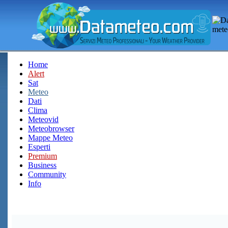
Home
Alert
Sat
Meteo
Dati
Clima
Meteovid
Meteobrowser
Mappe Meteo
Esperti
Premium
Business
Community
Info