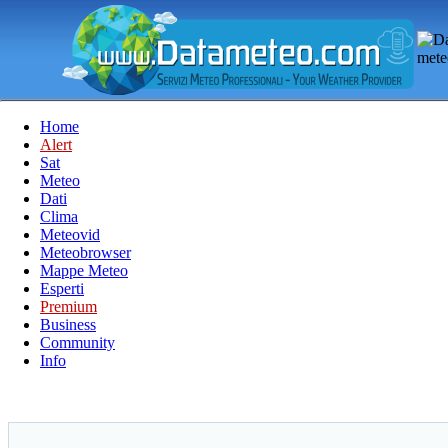
Home
Alert
Sat
Meteo
Dati
Clima
Meteovid
Meteobrowser
Mappe Meteo
Esperti
Premium
Business
Community
Info