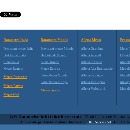
Datameteo Italia
Datameteo Mondo
Allerta Meteo
Per es
Previsioni meteo Italia
Previsioni meteo Mondo
Allerta Grandine
Metar-
Dati Attuali Italia
Dati Attuali Mondo
Allerta Incendi
Flight 
Clima Italia
Clima Mondo
Allerta Tornado
Modell
Meteo Regioni
Meteo Europa
Allerta Alta Risoluzione
Model
Carte Meteo Mondo
Allerta Siccitï¿½
Modell
Meteo Piemonte
Carte Meteo Europa
Allerta Idrologica
Metog
Meteo Parma
Allerta Viabilitï¿½
Model
Meteo Gratis
MeteoMail
ï¿½ Datameteo tutti i diritti riservati
- Modellistica ed Elabora
Ottimizzato per Firefox-Safari-Chrome-IE8
LRC Servizi Srl
- C.C.I.A.A