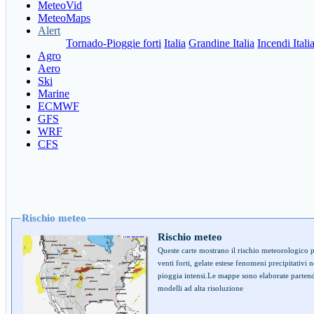
MeteoVid
MeteoMaps
Alert
Tornado-Pioggie forti
Italia
Grandine Italia
Incendi Itali
Agro
Aero
Ski
Marine
ECMWF
GFS
WRF
CFS
Rischio meteo
Rischio meteo
Queste carte mostrano il rischio meteorologico 
venti forti, gelate estese fenomeni precipitativi 
pioggia intensi.Le mappe sono elaborate parten
modelli ad alta risoluzione