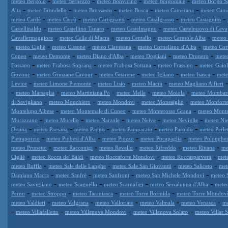
-
-
-
-
meteo Bergolo
meteo Bernezzo
meteo Bonvicino
meteo Borgomale
meteo Borgo S
-
-
-
-
-
Alta
meteo Brondello
meteo Brossasco
meteo Busca
meteo Camerana
meteo Cam
-
-
-
-
-
meteo Cardè
meteo Carrù
meteo Cartignano
meteo Casalgrasso
meteo Castagnito
-
-
-
Castellinaldo
meteo Castellino Tanaro
meteo Castelmagno
meteo Castelnuovo di Ceva
-
-
-
-
Cavallermaggiore
meteo Celle di Macra
meteo Centallo
meteo Ceresole Alba
meteo 
-
-
-
-
-
meteo Cigliè
meteo Cissone
meteo Clavesana
meteo Corneliano d'Alba
meteo Cor
-
-
-
-
-
Cuneo
meteo Demonte
meteo Diano d'Alba
meteo Dogliani
meteo Dronero
mete
-
-
-
-
Fossano
meteo Frabosa Soprana
meteo Frabosa Sottana
meteo Frassino
meteo Gaiol
-
-
-
-
-
Govone
meteo Grinzane Cavour
meteo Guarene
meteo Igliano
meteo Isasca
mete
-
-
-
-
Levice
meteo Limone Piemonte
meteo Lisio
meteo Macra
meteo Magliano Alfieri
-
-
-
-
-
meteo Marsaglia
meteo Martiniana Po
meteo Melle
meteo Moiola
meteo Mombar
-
-
-
-
di Savigliano
meteo Monchiero
meteo Mondovì
meteo Monesiglio
meteo Monforte
-
-
-
Montelupo Albese
meteo Montemale di Cuneo
meteo Monterosso Grana
meteo Mont
-
-
-
-
-
Murazzano
meteo Murello
meteo Narzole
meteo Neive
meteo Neviglie
meteo Nie
-
-
-
-
-
Ostana
meteo Paesana
meteo Pagno
meteo Pamparato
meteo Paroldo
meteo Perle
-
-
-
-
Pietraporzio
meteo Piobesi d'Alba
meteo Piozzo
meteo Pocapaglia
meteo Polonghe
-
-
-
-
-
meteo Prunetto
meteo Racconigi
meteo Revello
meteo Rifreddo
meteo Rittana
me
-
-
-
-
Cigliè
meteo Rocca de' Baldi
meteo Roccaforte Mondovì
meteo Roccasparvera
met
-
-
-
-
meteo Ruffia
meteo Sale delle Langhe
meteo Sale San Giovanni
meteo Saliceto
met
-
-
-
-
Damiano Macra
meteo Sanfrè
meteo Sanfront
meteo San Michele Mondovì
meteo 
-
-
-
-
meteo Savigliano
meteo Scagnello
meteo Scarnafigi
meteo Serralunga d'Alba
meteo
-
-
-
-
Perno
meteo Stroppo
meteo Tarantasca
meteo Torre Bormida
meteo Torre Mondov
-
-
-
-
-
meteo Valdieri
meteo Valgrana
meteo Valloriate
meteo Valmala
meteo Venasca
me
-
-
-
-
meteo Villafalletto
meteo Villanova Mondovì
meteo Villanova Solaro
meteo Villar 