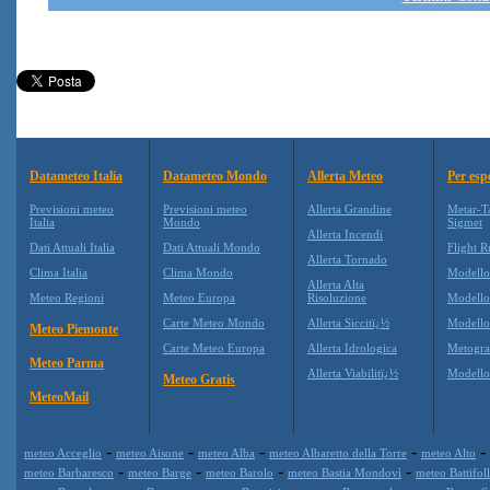
Datameteo Italia
Datameteo Mondo
Allerta Meteo
Per esp
Previsioni meteo
Previsioni meteo
Allerta Grandine
Metar-T
Italia
Mondo
Sigmet
Allerta Incendi
Dati Attuali Italia
Dati Attuali Mondo
Flight R
Allerta Tornado
Clima Italia
Clima Mondo
Modell
Allerta Alta
Meteo Regioni
Meteo Europa
Risoluzione
Modell
Carte Meteo Mondo
Allerta Siccitï¿½
Modello
Meteo Piemonte
Carte Meteo Europa
Allerta Idrologica
Metogr
Meteo Parma
Allerta Viabilitï¿½
Modell
Meteo Gratis
MeteoMail
-
-
-
-
-
meteo Acceglio
meteo Aisone
meteo Alba
meteo Albaretto della Torre
meteo Alto
-
-
-
-
meteo Barbaresco
meteo Barge
meteo Barolo
meteo Bastia Mondovì
meteo Battifol