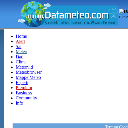
Home
Alert
Sat
Meteo
Dati
Clima
Meteovid
Meteobrowser
Mappe Meteo
Esperti
Premium
Business
Community
Info
Termini Condiz