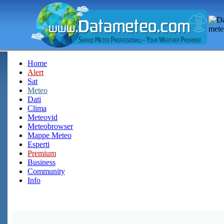
Home
Alert
Sat
Meteo
Dati
Clima
Meteovid
Meteobrowser
Mappe Meteo
Esperti
Premium
Business
Community
Info