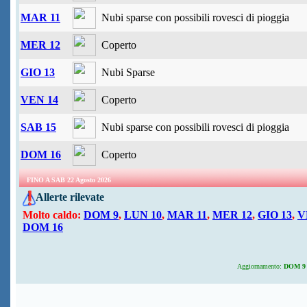
MAR 11
Nubi sparse con possibili rovesci di pioggia
MER 12
Coperto
GIO 13
Nubi Sparse
VEN 14
Coperto
SAB 15
Nubi sparse con possibili rovesci di pioggia
DOM 16
Coperto
FINO A SAB 22 Agosto 2026
Allerte rilevate
Molto caldo:
DOM 9
,
LUN 10
,
MAR 11
,
MER 12
,
GIO 13
,
V
DOM 16
Aggiornamento:
DOM 9 A