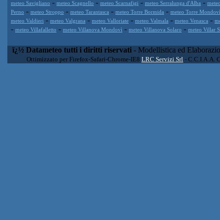
-
-
-
-
meteo Savigliano
meteo Scagnello
meteo Scarnafigi
meteo Serralunga d'Alba
meteo
-
-
-
-
Perno
meteo Stroppo
meteo Tarantasca
meteo Torre Bormida
meteo Torre Mondov
-
-
-
-
-
meteo Valdieri
meteo Valgrana
meteo Valloriate
meteo Valmala
meteo Venasca
me
-
-
-
-
meteo Villafalletto
meteo Villanova Mondovì
meteo Villanova Solaro
meteo Villar 
ï¿½ Datameteo tutti i diritti riservati
- Modellistica ed Elaborazi
Ottimizzato per Firefox-Safari-Chrome-IE8
LRC Servizi Srl
- C.C.I.A.A. 