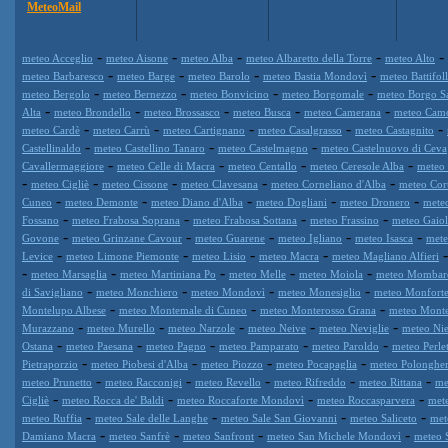
MeteoMail
-
-
-
-
-
meteo Acceglio
meteo Aisone
meteo Alba
meteo Albaretto della Torre
meteo Alto
-
-
-
-
meteo Barbaresco
meteo Barge
meteo Barolo
meteo Bastia Mondovì
meteo Battifol
-
-
-
-
meteo Bergolo
meteo Bernezzo
meteo Bonvicino
meteo Borgomale
meteo Borgo S
-
-
-
-
-
Alta
meteo Brondello
meteo Brossasco
meteo Busca
meteo Camerana
meteo Cam
-
-
-
-
-
meteo Cardè
meteo Carrù
meteo Cartignano
meteo Casalgrasso
meteo Castagnito
-
-
-
Castellinaldo
meteo Castellino Tanaro
meteo Castelmagno
meteo Castelnuovo di Ceva
-
-
-
-
Cavallermaggiore
meteo Celle di Macra
meteo Centallo
meteo Ceresole Alba
meteo 
-
-
-
-
-
meteo Cigliè
meteo Cissone
meteo Clavesana
meteo Corneliano d'Alba
meteo Cor
-
-
-
-
-
Cuneo
meteo Demonte
meteo Diano d'Alba
meteo Dogliani
meteo Dronero
mete
-
-
-
-
Fossano
meteo Frabosa Soprana
meteo Frabosa Sottana
meteo Frassino
meteo Gaiol
-
-
-
-
-
Govone
meteo Grinzane Cavour
meteo Guarene
meteo Igliano
meteo Isasca
mete
-
-
-
-
Levice
meteo Limone Piemonte
meteo Lisio
meteo Macra
meteo Magliano Alfieri
-
-
-
-
-
meteo Marsaglia
meteo Martiniana Po
meteo Melle
meteo Moiola
meteo Mombar
-
-
-
-
di Savigliano
meteo Monchiero
meteo Mondovì
meteo Monesiglio
meteo Monforte
-
-
-
Montelupo Albese
meteo Montemale di Cuneo
meteo Monterosso Grana
meteo Mont
-
-
-
-
-
Murazzano
meteo Murello
meteo Narzole
meteo Neive
meteo Neviglie
meteo Nie
-
-
-
-
-
Ostana
meteo Paesana
meteo Pagno
meteo Pamparato
meteo Paroldo
meteo Perle
-
-
-
-
Pietraporzio
meteo Piobesi d'Alba
meteo Piozzo
meteo Pocapaglia
meteo Polonghe
-
-
-
-
-
meteo Prunetto
meteo Racconigi
meteo Revello
meteo Rifreddo
meteo Rittana
me
-
-
-
-
Cigliè
meteo Rocca de' Baldi
meteo Roccaforte Mondovì
meteo Roccasparvera
met
-
-
-
-
meteo Ruffia
meteo Sale delle Langhe
meteo Sale San Giovanni
meteo Saliceto
met
-
-
-
-
Damiano Macra
meteo Sanfrè
meteo Sanfront
meteo San Michele Mondovì
meteo 