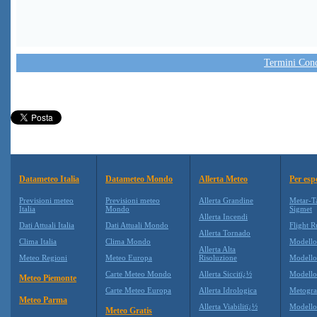
Termini Condi
Datameteo Italia
Datameteo Mondo
Allerta Meteo
Per esp
Previsioni meteo
Previsioni meteo
Allerta Grandine
Metar-T
Italia
Mondo
Sigmet
Allerta Incendi
Dati Attuali Italia
Dati Attuali Mondo
Flight R
Allerta Tornado
Clima Italia
Clima Mondo
Modell
Allerta Alta
Meteo Regioni
Meteo Europa
Risoluzione
Modell
Carte Meteo Mondo
Allerta Siccitï¿½
Modello
Meteo Piemonte
Carte Meteo Europa
Allerta Idrologica
Metogr
Meteo Parma
Allerta Viabilitï¿½
Modell
Meteo Gratis