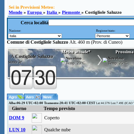
Sei in Previsioni Meteo:
Mondo
»
Europa
»
Italia
»
Piemonte
» Costigliole Saluzzo
Cerca località
Nazione:
Regione/stato:
Comune di
Costigliole Saluzzo
Alt. 460 m (Prov. di Cuneo)
Meteo attuale*
Prossima
A
Costigliole Saluzzo
Nuvoloso
Nuvoloso
sono le
Temp:
23°C
Temp:
25°C
Alba:06:29 UTC+02:00 Tramonto:20:41 UTC+02:00 CEST
Lat:44.57N Lon:7.49E (ICAO 
Giorno
Tempo previsto
DOM 9
Coperto
LUN 10
Qualche nube