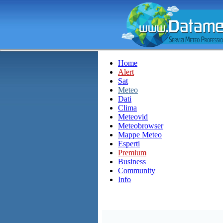
Home
Alert
Sat
Meteo
Dati
Clima
Meteovid
Meteobrowser
Mappe Meteo
Esperti
Premium
Business
Community
Info