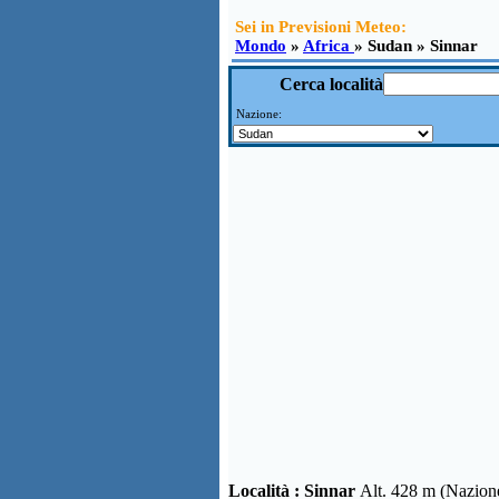
Sei in Previsioni Meteo:
Mondo
»
Africa
» Sudan » Sinnar
Cerca località
Nazione:
Località :
Sinnar
Alt. 428 m (Nazio