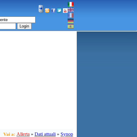
Login
Allerta
»
Dati attuali
»
Synop
Vai a: