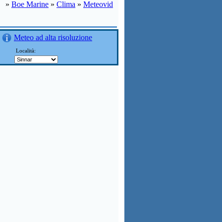
»
Boe Marine
»
Clima
»
Meteovid
Meteo ad alta risoluzione
Località: