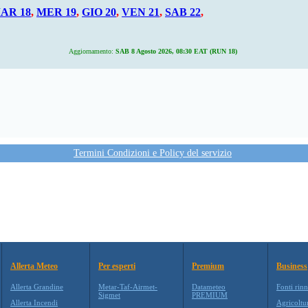
AR 18
,
MER 19
,
GIO 20
,
VEN 21
,
SAB 22
,
Aggiornamento:
SAB 8 Agosto 2026, 08:30 EAT (RUN 18)
Termini Condizioni e Policy del servizio
Allerta Meteo
Per esperti
Premium
Business
Allerta Grandine
Metar-Taf-Airmet-
Datameteo
Fonti rinn
Sigmet
PREMIUM
Allerta Incendi
Agricoltu