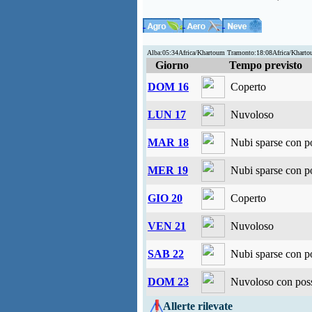
Alba:05:34Africa/Khartoum Tramonto:18:08Africa/Kharto
Giorno
Tempo previsto
DOM 16
Coperto
LUN 17
Nuvoloso
MAR 18
Nubi sparse con po
MER 19
Nubi sparse con po
GIO 20
Coperto
VEN 21
Nuvoloso
SAB 22
Nubi sparse con po
DOM 23
Nuvoloso con possi
Allerte rilevate