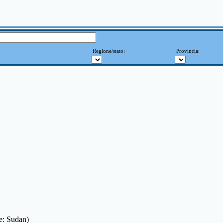
Regione/stato:
Provincia:
ne: Sudan)