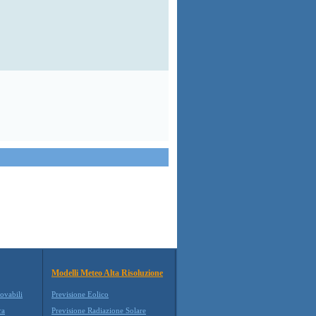
Modelli Meteo Alta Risoluzione
ovabili
Previsione Eolico
ra
Previsione Radiazione Solare