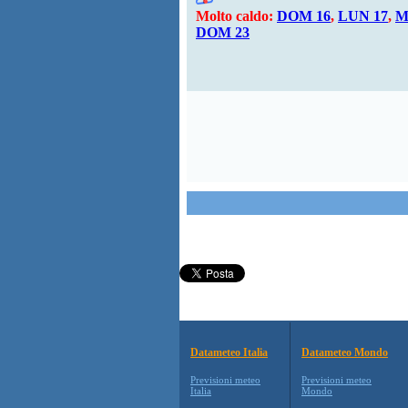
Molto caldo:
DOM 16
,
LUN 17
,
M
DOM 23
Datameteo Italia
Datameteo Mondo
Previsioni meteo
Previsioni meteo
Italia
Mondo