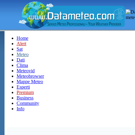
Home
Alert
Sat
Meteo
Dati
Clima
Meteovid
Meteobrowser
Mappe Meteo
Esperti
Premium
Business
Community
Info