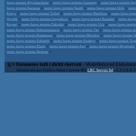
-
-
lungo termine Afyonkarahisar
meteo lungo termine Gaziantep
meteo lungo termine Ine
-
-
-
lungo termine Karaman
meteo lungo termine Nazilli
meteo lungo termine Ordu
meteo
-
-
-
Konya
meteo lungo termine Turhal
meteo lungo termine Bandirma
meteo lungo term
-
-
-
Ayvalik
meteo lungo termine Cappadocia
meteo lungo termine Kusadasi
meteo lungo
-
-
-
Kayseri
meteo lungo termine Eskisehir
meteo lungo termine Urfa
meteo lungo termin
-
-
meteo lungo termine Kahramanmaras
meteo lungo termine Van
meteo lungo termine A
-
-
meteo lungo termine Kastamonu
meteo lungo termine Merzifon
meteo lungo termine Si
-
-
meteo lungo termine Eskisehir
meteo lungo termine Kutahya
meteo lungo termine Tope
-
-
meteo lungo termine Elazig
meteo lungo termine Agri
meteo lungo termine Diyarbakir
-
meteo lungo termine Bodrum
ï¿½ Datameteo tutti i diritti riservati
- Modellistica ed Elaborazi
Ottimizzato per Firefox-Safari-Chrome-IE8
LRC Servizi Srl
- C.C.I.A.A. 