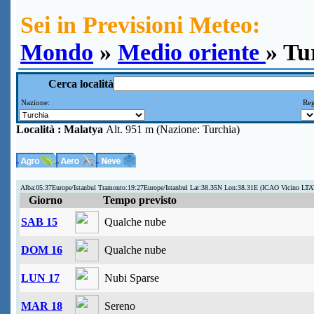
Sei in Previsioni Meteo:
Mondo
»
Medio oriente
» Tu
Cerca località
Nazione:
Reg
Località :
Malatya
Alt. 951 m (Nazione: Turchia)
Alba:05:37Europe/Istanbul Tramonto:19:27Europe/Istanbul Lat:38.35N Lon:38.31E (ICAO Vicino LTA
Giorno
Tempo previsto
SAB 15
Qualche nube
DOM 16
Qualche nube
LUN 17
Nubi Sparse
MAR 18
Sereno