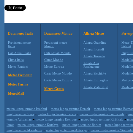
Datameteo Italia
Datameteo Mondo
Allerta Meteo
Per esp
Previsioni meteo
Previsioni meteo
Allerta Grandine
Metar-T
Italia
Mondo
Sigmet
Allerta Incendi
Dati Attuali Italia
Dati Attuali Mondo
Flight R
Allerta Tornado
Clima Italia
Clima Mondo
Modell
Allerta Alta
Meteo Regioni
Meteo Europa
Risoluzione
Modell
Carte Meteo Mondo
Allerta Siccitï¿½
Modello
Meteo Piemonte
Carte Meteo Europa
Allerta Idrologica
Metogr
Meteo Parma
Allerta Viabilitï¿½
Modell
Meteo Gratis
MeteoMail
-
-
meteo lungo termine Istanbul
meteo lungo termine Denizli
meteo lungo termine Batma
-
-
-
lungo termine Sivas
meteo lungo termine Tarsus
meteo lungo termine Trebisonda
met
-
-
-
termine Adiyaman
meteo lungo termine Esenyurt
meteo lungo termine Kirikkale
mete
-
-
-
Izmit
meteo lungo termine Kntahya
meteo lungo termine Borum
meteo lungo termin
-
-
lungo termine Iskenderun
meteo lungo termine Antakya
meteo lungo termine Viransehi