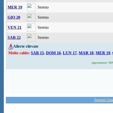
MER 19
Sereno
GIO 20
Sereno
VEN 21
Sereno
SAB 22
Sereno
Allerte rilevate
Molto caldo:
SAB 15
,
DOM 16
,
LUN 17
,
MAR 18
,
MER 19
,
Aggiornamento:
VEN 
Termini Condi