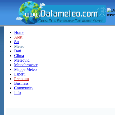
Home
Alert
Sat
Meteo
Dati
Clima
Meteovid
Meteobrowser
Mappe Meteo
Esperti
Premium
Business
Community
Info