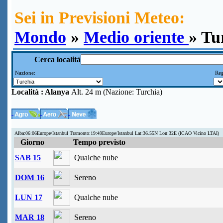
Sei in Previsioni Meteo:
Mondo
»
Medio oriente
» Tu
Cerca località
Nazione:
Reg
Località :
Alanya
Alt. 24 m (Nazione: Turchia)
Alba:06:06Europe/Istanbul Tramonto:19:49Europe/Istanbul Lat:36.55N Lon:32E (ICAO Vicino LTAI)
Giorno
Tempo previsto
SAB 15
Qualche nube
DOM 16
Sereno
LUN 17
Qualche nube
MAR 18
Sereno