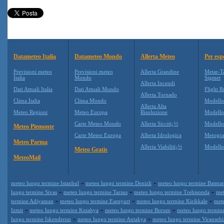
Datameteo Italia
Datameteo Mondo
Allerta Meteo
Per esp
Previsioni meteo
Previsioni meteo
Allerta Grandine
Metar-T
Italia
Mondo
Sigmet
Allerta Incendi
Dati Attuali Italia
Dati Attuali Mondo
Flight R
Allerta Tornado
Clima Italia
Clima Mondo
Modell
Allerta Alta
Meteo Regioni
Meteo Europa
Risoluzione
Modell
Carte Meteo Mondo
Allerta Siccitï¿½
Modello
Meteo Piemonte
Carte Meteo Europa
Allerta Idrologica
Metogr
Meteo Parma
Allerta Viabilitï¿½
Modell
Meteo Gratis
MeteoMail
-
-
meteo lungo termine Istanbul
meteo lungo termine Denizli
meteo lungo termine Batma
-
-
-
lungo termine Sivas
meteo lungo termine Tarsus
meteo lungo termine Trebisonda
met
-
-
-
termine Adiyaman
meteo lungo termine Esenyurt
meteo lungo termine Kirikkale
mete
-
-
-
Izmit
meteo lungo termine Kntahya
meteo lungo termine Borum
meteo lungo termin
-
-
lungo termine Iskenderun
meteo lungo termine Antakya
meteo lungo termine Viransehi