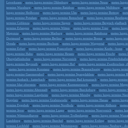
-
-
-
Leverkusen
meteo lungo termine Oldenburg
meteo lungo termine Neuss
meteo lungo
-
-
-
termine Wurzburg
meteo lungo termine Ratisbon
meteo lungo termine Wolfsburg
met
-
-
-
lungo termine Heilbronn
meteo lungo termine Ulm
meteo lungo termine Bottrop
met
-
-
lungo termine Potsdam
meteo lungo termine Remscheid
meteo lungo termine Reutling
-
-
termine Coblenza
meteo lungo termine Siegen
meteo lungo termine Bergisch gladbach
-
-
-
termine Erlangen
meteo lungo termine Witten
meteo lungo termine Trier
meteo lungo
-
-
-
Magonza
meteo lungo termine Marburg
meteo lungo termine Ratisbona
meteo lungo
-
-
-
Dortmund
meteo lungo termine Berlino
meteo lungo termine Brema
meteo lungo ter
-
-
-
Dresda
meteo lungo termine Bochum
meteo lungo termine Wuppertal
meteo lungo te
-
-
-
termine Erfurt
meteo lungo termine Francoforte
meteo lungo termine Koeln - bonn
m
-
-
-
lungo termine Hahn
meteo lungo termine Hessen
meteo lungo termine Feucht
meteo 
-
-
Oberpfaffenhofen
meteo lungo termine Norvenich
meteo lungo termine Friedrichshafe
-
-
lungo termine Bayreuth
meteo lungo termine Hof
meteo lungo termine Zweibrucken, rh
-
-
-
meteo lungo termine Konstanz
meteo lungo termine Braunschweig
meteo lungo term
-
-
lungo termine Gaermersdorf
meteo lungo termine Spangdahlem
meteo lungo termine R
-
-
termine Ansbach - katterbach
meteo lungo termine Bad kreuznach
meteo lungo termine 
-
-
termine Idar-oberstein
meteo lungo termine Kuemmersruck
meteo lungo termine Mepp
-
-
meteo lungo termine Altenstadt
meteo lungo termine Bueckeburg
meteo lungo termine 
-
-
meteo lungo termine Laupheim
meteo lungo termine Mendig
meteo lungo termine Nied
-
-
-
flugplatz
meteo lungo termine Grafenwoehr
meteo lungo termine Hanau
meteo lungo
-
-
-
termine Eggebek
meteo lungo termine Nordholz
meteo lungo termine Ahlhorn
meteo
-
-
-
termine Jever
meteo lungo termine Laage
meteo lungo termine Noervenich
meteo lu
-
-
termine Wittmundhaven
meteo lungo termine Trollenhagen
meteo lungo termine Wunst
-
-
-
Landsberg
meteo lungo termine Buechel
meteo lungo termine Erding
meteo lungo te
-
-
termine Lechfeld
meteo lungo termine Memmingen
meteo lungo termine Neuburg - d