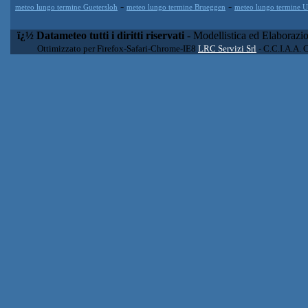
-
-
meteo lungo termine Guetersloh
meteo lungo termine Brueggen
meteo lungo termine 
ï¿½ Datameteo tutti i diritti riservati
- Modellistica ed Elaborazi
Ottimizzato per Firefox-Safari-Chrome-IE8
LRC Servizi Srl
- C.C.I.A.A. 