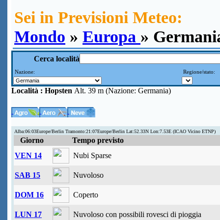
Sei in Previsioni Meteo:
Mondo
»
Europa
» Germani
Cerca località
Nazione:
Regione/stato:
Località :
Hopsten
Alt. 39 m (Nazione: Germania)
Alba:06:03Europe/Berlin Tramonto:21:07Europe/Berlin Lat:52.33N Lon:7.53E (ICAO Vicino ETNP)
Giorno
Tempo previsto
VEN 14
Nubi Sparse
SAB 15
Nuvoloso
DOM 16
Coperto
LUN 17
Nuvoloso con possibili rovesci di pioggia