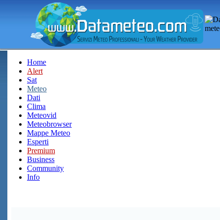
Home
Alert
Sat
Meteo
Dati
Clima
Meteovid
Meteobrowser
Mappe Meteo
Esperti
Premium
Business
Community
Info