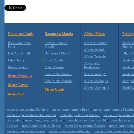
Datameteo Italia
Datameteo Mondo
Allerta Meteo
Per esp
Previsioni meteo
Previsioni meteo
Allerta Grandine
Metar-T
Italia
Mondo
Sigmet
Allerta Incendi
Dati Attuali Italia
Dati Attuali Mondo
Flight R
Allerta Tornado
Clima Italia
Clima Mondo
Modell
Allerta Alta
Meteo Regioni
Meteo Europa
Risoluzione
Modell
Carte Meteo Mondo
Allerta Siccitï¿½
Modello
Meteo Piemonte
Carte Meteo Europa
Allerta Idrologica
Metogr
Meteo Parma
Allerta Viabilitï¿½
Modell
Meteo Gratis
MeteoMail
-
-
meteo lungo termine Bielefeld
meteo lungo termine Bonn
meteo lungo termine Mannh
-
-
meteo lungo termine Gelsenkirchen
meteo lungo termine Aachen
meteo lungo termine
-
-
-
Brunswick
meteo lungo termine Halle
meteo lungo termine Krefeld
meteo lungo term
-
-
-
Lubecca
meteo lungo termine Hagen
meteo lungo termine Rostock
meteo lungo term
-
-
meteo lungo termine Herne
meteo lungo termine Mulheim
meteo lungo termine Osnab