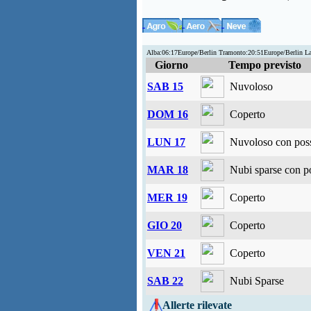
Alba:06:17Europe/Berlin Tramonto:20:51Europe/Berlin L
Giorno
Tempo previsto
SAB 15
Nuvoloso
DOM 16
Coperto
LUN 17
Nuvoloso con possi
MAR 18
Nubi sparse con po
MER 19
Coperto
GIO 20
Coperto
VEN 21
Coperto
SAB 22
Nubi Sparse
Allerte rilevate