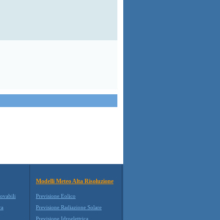
Modelli Meteo Alta Risoluzione
ovabili
Previsione Eolico
ra
Previsione Radiazione Solare
Previsione Idroelettrica