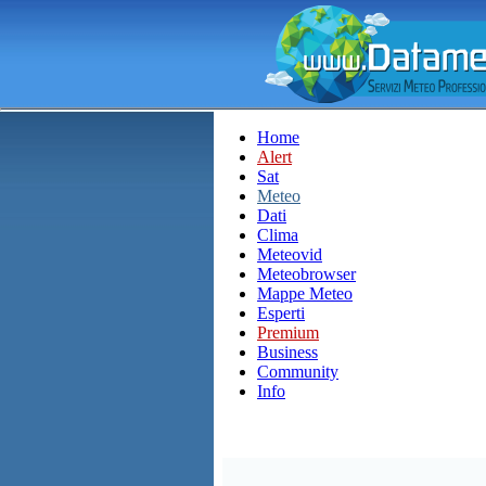
Home
Alert
Sat
Meteo
Dati
Clima
Meteovid
Meteobrowser
Mappe Meteo
Esperti
Premium
Business
Community
Info