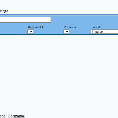
burgo
Regione/stato:
Provincia:
Località:
ione: Germania)