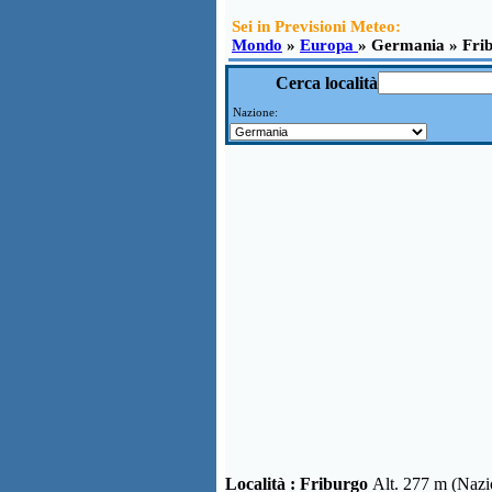
Sei in Previsioni Meteo:
Mondo
»
Europa
» Germania » Fri
Cerca località
Nazione:
Località :
Friburgo
Alt. 277 m (Naz