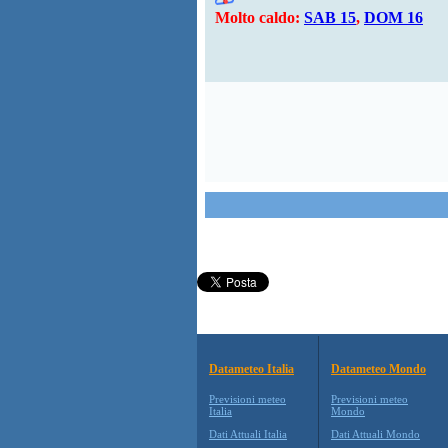
Molto caldo:
SAB 15
,
DOM 16
Datameteo Italia
Datameteo Mondo
Previsioni meteo
Previsioni meteo
Italia
Mondo
Dati Attuali Italia
Dati Attuali Mondo