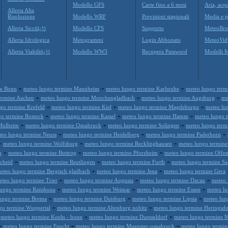
Modello GFS
Carte fino a 6 mesi
Aria, acqu
Allerta Alta
Risoluzione
Modello WRF
Previsioni stagionali
Media e p
Allerta Siccitï¿½
Modello CFS
Supporto
MeteoBro
Allerta Idrologica
Metogrammi
Login Abbonato
MeteoVid
Allerta Viabilitï¿½
Modello WW3
Recupera Password
Modelli 
-
-
-
ne Bonn
meteo lungo termine Mannheim
meteo lungo termine Karlsruhe
meteo lungo ter
-
-
-
termine Aachen
meteo lungo termine Monchengladbach
meteo lungo termine Augsburg
me
-
-
-
go termine Krefeld
meteo lungo termine Kiel
meteo lungo termine Magdeburgo
meteo lu
-
-
-
go termine Rostock
meteo lungo termine Kassel
meteo lungo termine Hamm
meteo lungo 
-
-
-
 Mulheim
meteo lungo termine Osnabruck
meteo lungo termine Solingen
meteo lungo term
-
-
-
teo lungo termine Neuss
meteo lungo termine Heidelberg
meteo lungo termine Paderborn
-
-
-
meteo lungo termine Wolfsburg
meteo lungo termine Recklinghausen
meteo lungo termine
-
-
-
m
meteo lungo termine Bottrop
meteo lungo termine Pforzheim
meteo lungo termine Offe
-
-
-
cheid
meteo lungo termine Reutlingen
meteo lungo termine Furth
meteo lungo termine Sal
-
-
eteo lungo termine Bergisch gladbach
meteo lungo termine Jena
meteo lungo termine Gera
-
-
-
eteo lungo termine Trier
meteo lungo termine Augusta
meteo lungo termine Dacau
meteo 
-
-
-
ungo termine Ratisbona
meteo lungo termine Weimar
meteo lungo termine Essen
meteo lu
-
-
-
ungo termine Brema
meteo lungo termine Duisburg
meteo lungo termine Lipsia
meteo lun
-
-
go termine Wuppertal
meteo lungo termine Altenburg nobitz
meteo lungo termine Heringsdo
-
-
-
meteo lungo termine Koeln - bonn
meteo lungo termine Duesseldorf
meteo lungo termine 
-
-
-
meteo lungo termine Feucht
meteo lungo termine Muenster-osnabruck
meteo lungo termin