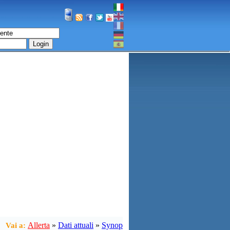
Login
Allerta
»
Dati attuali
»
Synop
Vai a: