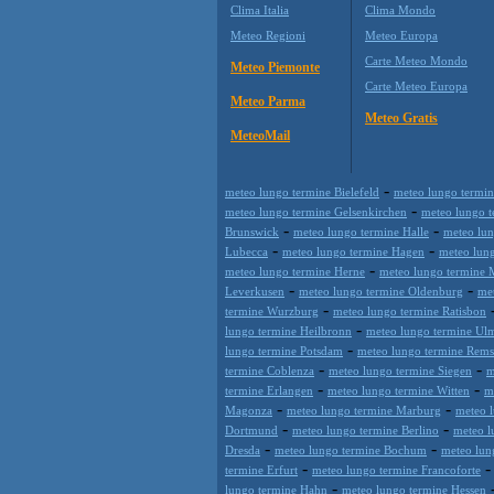
Clima Italia
Clima Mondo
Meteo Regioni
Meteo Europa
Carte Meteo Mondo
Meteo Piemonte
Carte Meteo Europa
Meteo Parma
Meteo Gratis
MeteoMail
-
meteo lungo termine Bielefeld
meteo lungo termi
-
meteo lungo termine Gelsenkirchen
meteo lungo 
-
-
Brunswick
meteo lungo termine Halle
meteo lun
-
-
Lubecca
meteo lungo termine Hagen
meteo lun
-
meteo lungo termine Herne
meteo lungo termine
-
-
Leverkusen
meteo lungo termine Oldenburg
me
-
termine Wurzburg
meteo lungo termine Ratisbon
-
lungo termine Heilbronn
meteo lungo termine Ul
-
lungo termine Potsdam
meteo lungo termine Rems
-
-
termine Coblenza
meteo lungo termine Siegen
m
-
-
termine Erlangen
meteo lungo termine Witten
m
-
-
Magonza
meteo lungo termine Marburg
meteo l
-
-
Dortmund
meteo lungo termine Berlino
meteo l
-
-
Dresda
meteo lungo termine Bochum
meteo lun
-
termine Erfurt
meteo lungo termine Francoforte
-
lungo termine Hahn
meteo lungo termine Hessen