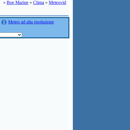
»
Boe Marine
»
Clima
»
Meteovid
Meteo ad alta risoluzione