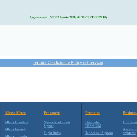
Aggiornamento:
VEN 7 Agosto 2026, 04:30 CEST (RUN 18)
Termini Condizioni e Policy del servizio
Allerta Meteo
Per esperti
Premium
Business
Allerta Grandine
Metar-Taf-Airmet-
Datameteo
Fonti rinn
Sigmet
PREMIUM
Allerta Incendi
Agricoltu
Flight Rules
Tendenza 45 giorni
ambiente
Allerta Tornado