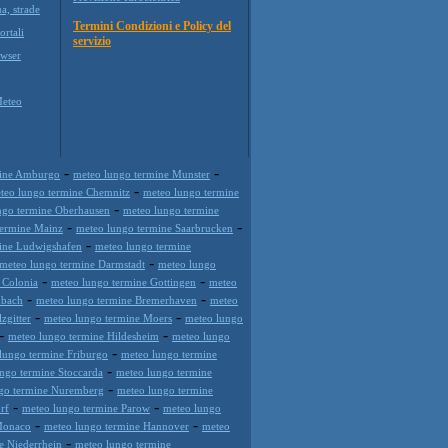
a, strade
Termini Condizioni e Policy del
ortali
servizio
wser
Meteo
-
-
mine Amburgo
meteo lungo termine Munster
-
teo lungo termine Chemnitz
meteo lungo termine
-
ngo termine Oberhausen
meteo lungo termine
-
-
termine Mainz
meteo lungo termine Saarbrucken
-
ine Ludwigshafen
meteo lungo termine
-
meteo lungo termine Darmstadt
meteo lungo
-
-
 Colonia
meteo lungo termine Gottingen
meteo
-
-
nbach
meteo lungo termine Bremerhaven
meteo
-
-
zgitter
meteo lungo termine Moers
meteo lungo
-
-
meteo lungo termine Hildesheim
meteo lungo
-
lungo termine Friburgo
meteo lungo termine
-
ngo termine Stoccarda
meteo lungo termine
-
go termine Nuremberg
meteo lungo termine
-
-
rf
meteo lungo termine Parow
meteo lungo
-
-
Monaco
meteo lungo termine Hannover
meteo
-
e Niederrhein
meteo lungo termine