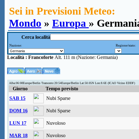
Sei in Previsioni Meteo:
Mondo
»
Europa
» Germania
Cerca località
Nazione:
Regione/stato:
Località :
Francoforte
Alt. 111 m (Nazione: Germania)
Alba:06:08Europe/Berlin Tramonto:20:54Europe/Berlin Lat:50.05N Lon:8.6E (ICAO Vicino EDDF)
Giorno
Tempo previsto
SAB 15
Nubi Sparse
DOM 16
Nubi Sparse
LUN 17
Nuvoloso
MAR 18
Nuvoloso