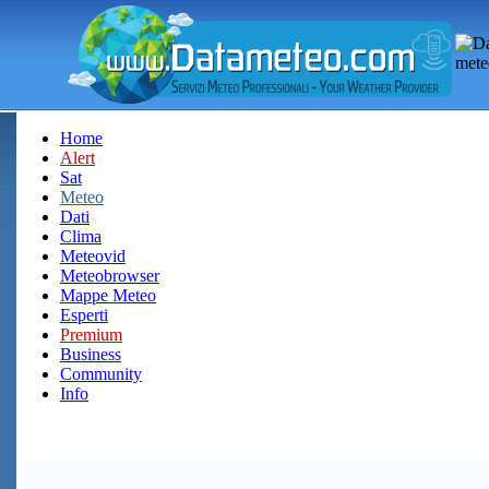
Home
Alert
Sat
Meteo
Dati
Clima
Meteovid
Meteobrowser
Mappe Meteo
Esperti
Premium
Business
Community
Info