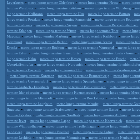
-
-
-
Leverkusen
meteo lungo termine Oldenburg
meteo lungo termine Neuss
meteo lungo
-
-
-
termine Wurzburg
meteo lungo termine Ratisbon
meteo lungo termine Wolfsburg
met
-
-
-
lungo termine Heilbronn
meteo lungo termine Ulm
meteo lungo termine Bottrop
met
-
-
lungo termine Potsdam
meteo lungo termine Remscheid
meteo lungo termine Reutling
-
-
termine Coblenza
meteo lungo termine Siegen
meteo lungo termine Bergisch gladbach
-
-
-
termine Erlangen
meteo lungo termine Witten
meteo lungo termine Trier
meteo lungo
-
-
-
Magonza
meteo lungo termine Marburg
meteo lungo termine Ratisbona
meteo lungo
-
-
-
Dortmund
meteo lungo termine Berlino
meteo lungo termine Brema
meteo lungo ter
-
-
-
Dresda
meteo lungo termine Bochum
meteo lungo termine Wuppertal
meteo lungo te
-
-
-
termine Erfurt
meteo lungo termine Francoforte
meteo lungo termine Koeln - bonn
m
-
-
-
lungo termine Hahn
meteo lungo termine Hessen
meteo lungo termine Feucht
meteo 
-
-
Oberpfaffenhofen
meteo lungo termine Norvenich
meteo lungo termine Friedrichshafe
-
-
lungo termine Bayreuth
meteo lungo termine Hof
meteo lungo termine Zweibrucken, rh
-
-
-
meteo lungo termine Konstanz
meteo lungo termine Braunschweig
meteo lungo term
-
-
lungo termine Gaermersdorf
meteo lungo termine Spangdahlem
meteo lungo termine R
-
-
termine Ansbach - katterbach
meteo lungo termine Bad kreuznach
meteo lungo termine 
-
-
termine Idar-oberstein
meteo lungo termine Kuemmersruck
meteo lungo termine Mepp
-
-
meteo lungo termine Altenstadt
meteo lungo termine Bueckeburg
meteo lungo termine 
-
-
meteo lungo termine Laupheim
meteo lungo termine Mendig
meteo lungo termine Nied
-
-
-
flugplatz
meteo lungo termine Grafenwoehr
meteo lungo termine Hanau
meteo lungo
-
-
-
termine Eggebek
meteo lungo termine Nordholz
meteo lungo termine Ahlhorn
meteo
-
-
-
termine Jever
meteo lungo termine Laage
meteo lungo termine Noervenich
meteo lu
-
-
termine Wittmundhaven
meteo lungo termine Trollenhagen
meteo lungo termine Wunst
-
-
-
Landsberg
meteo lungo termine Buechel
meteo lungo termine Erding
meteo lungo te
-
-
termine Lechfeld
meteo lungo termine Memmingen
meteo lungo termine Neuburg - d