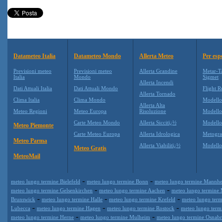
Datameteo Italia
Datameteo Mondo
Allerta Meteo
Per esp
Previsioni meteo
Previsioni meteo
Allerta Grandine
Metar-T
Italia
Mondo
Sigmet
Allerta Incendi
Dati Attuali Italia
Dati Attuali Mondo
Flight R
Allerta Tornado
Clima Italia
Clima Mondo
Modell
Allerta Alta
Meteo Regioni
Meteo Europa
Risoluzione
Modell
Carte Meteo Mondo
Allerta Siccitï¿½
Modello
Meteo Piemonte
Carte Meteo Europa
Allerta Idrologica
Metogr
Meteo Parma
Allerta Viabilitï¿½
Modell
Meteo Gratis
MeteoMail
-
-
meteo lungo termine Bielefeld
meteo lungo termine Bonn
meteo lungo termine Mannh
-
-
meteo lungo termine Gelsenkirchen
meteo lungo termine Aachen
meteo lungo termine
-
-
-
Brunswick
meteo lungo termine Halle
meteo lungo termine Krefeld
meteo lungo term
-
-
-
Lubecca
meteo lungo termine Hagen
meteo lungo termine Rostock
meteo lungo term
-
-
meteo lungo termine Herne
meteo lungo termine Mulheim
meteo lungo termine Osnab