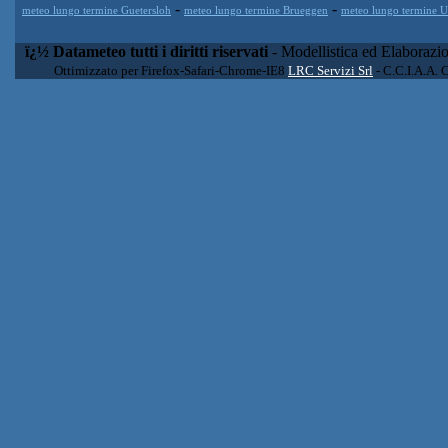
-
-
meteo lungo termine Guetersloh
meteo lungo termine Brueggen
meteo lungo termine 
ï¿½ Datameteo tutti i diritti riservati
- Modellistica ed Elaborazi
Ottimizzato per Firefox-Safari-Chrome-IE8
LRC Servizi Srl
- C.C.I.A.A. 