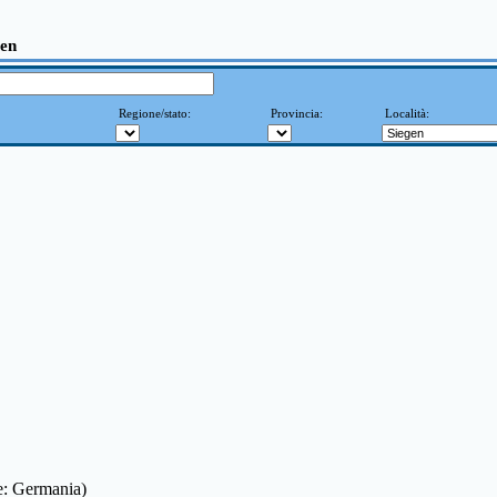
gen
Regione/stato:
Provincia:
Località:
ne: Germania)