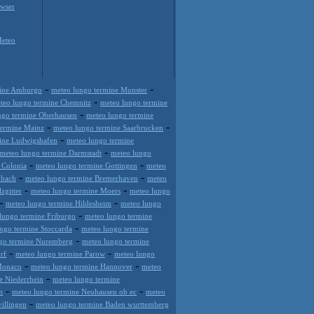
wser
Meteo
-
-
mine Amburgo
meteo lungo termine Munster
-
teo lungo termine Chemnitz
meteo lungo termine
-
ngo termine Oberhausen
meteo lungo termine
-
-
termine Mainz
meteo lungo termine Saarbrucken
-
ine Ludwigshafen
meteo lungo termine
-
meteo lungo termine Darmstadt
meteo lungo
-
-
 Colonia
meteo lungo termine Gottingen
meteo
-
-
nbach
meteo lungo termine Bremerhaven
meteo
-
-
zgitter
meteo lungo termine Moers
meteo lungo
-
-
meteo lungo termine Hildesheim
meteo lungo
-
lungo termine Friburgo
meteo lungo termine
-
ngo termine Stoccarda
meteo lungo termine
-
go termine Nuremberg
meteo lungo termine
-
-
rf
meteo lungo termine Parow
meteo lungo
-
-
Monaco
meteo lungo termine Hannover
meteo
-
e Niederrhein
meteo lungo termine
-
-
m
meteo lungo termine Neuhausen ob ec
meteo
-
illingen
meteo lungo termine Baden wurttemberg