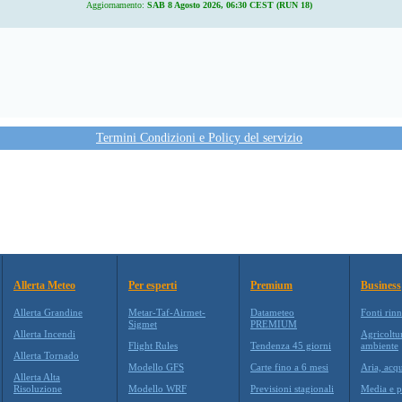
Aggiornamento:
SAB 8 Agosto 2026, 06:30 CEST (RUN 18)
Termini Condizioni e Policy del servizio
Allerta Meteo
Per esperti
Premium
Business
Allerta Grandine
Metar-Taf-Airmet-
Datameteo
Fonti rinn
Sigmet
PREMIUM
Allerta Incendi
Agricoltu
Flight Rules
Tendenza 45 giorni
ambiente
Allerta Tornado
Modello GFS
Carte fino a 6 mesi
Aria, acqu
Allerta Alta
Risoluzione
Modello WRF
Previsioni stagionali
Media e p