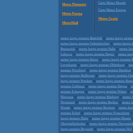
Carte Meteo Mondo
Meteo Piemonte
Carte Meteo Europa
Meteo Parma
Meteo Gratis
MeteoMail
-
meteo lungo termine Bielefeld
meteo lungo termi
-
meteo lungo termine Gelsenkirchen
meteo lungo 
-
-
Brunswick
meteo lungo termine Halle
meteo lun
-
-
Lubecca
meteo lungo termine Hagen
meteo lun
-
meteo lungo termine Herne
meteo lungo termine
-
-
Leverkusen
meteo lungo termine Oldenburg
me
-
termine Wurzburg
meteo lungo termine Ratisbon
-
lungo termine Heilbronn
meteo lungo termine Ul
-
lungo termine Potsdam
meteo lungo termine Rems
-
-
termine Coblenza
meteo lungo termine Siegen
m
-
-
termine Erlangen
meteo lungo termine Witten
m
-
-
Magonza
meteo lungo termine Marburg
meteo l
-
-
Dortmund
meteo lungo termine Berlino
meteo l
-
-
Dresda
meteo lungo termine Bochum
meteo lun
-
termine Erfurt
meteo lungo termine Francoforte
-
lungo termine Hahn
meteo lungo termine Hessen
-
Oberpfaffenhofen
meteo lungo termine Norvenic
-
lungo termine Bayreuth
meteo lungo termine Hof