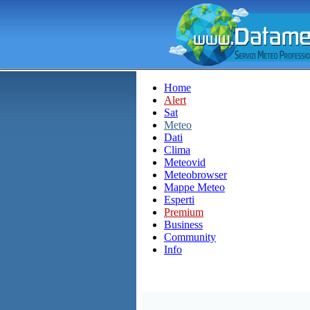
Home
Alert
Sat
Meteo
Dati
Clima
Meteovid
Meteobrowser
Mappe Meteo
Esperti
Premium
Business
Community
Info