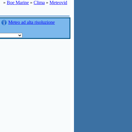
»
Boe Marine
»
Clima
»
Meteovid
Meteo ad alta risoluzione