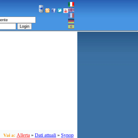
Login
Allerta
»
Dati attuali
»
Synop
Vai a: