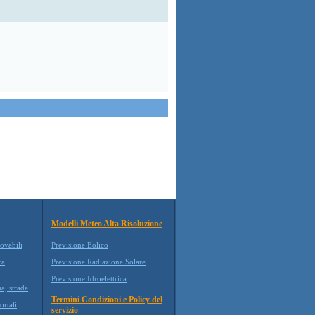
Modelli Meteo Alta Risoluzione
ovabili
Previsione Eolico
ra
Previsione Radiazione Solare
Previsione Idroelettrica
a, strade
Termini Condizioni e Policy del
ortali
servizio