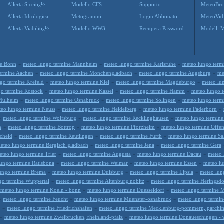
Allerta Siccitï¿½
Modello CFS
Supporto
MeteoBro
Allerta Idrologica
Metogrammi
Login Abbonato
MeteoVid
Allerta Viabilitï¿½
Modello WW3
Recupera Password
Modelli 
-
-
-
ne Bonn
meteo lungo termine Mannheim
meteo lungo termine Karlsruhe
meteo lungo ter
-
-
-
termine Aachen
meteo lungo termine Monchengladbach
meteo lungo termine Augsburg
me
-
-
-
go termine Krefeld
meteo lungo termine Kiel
meteo lungo termine Magdeburgo
meteo lu
-
-
-
go termine Rostock
meteo lungo termine Kassel
meteo lungo termine Hamm
meteo lungo 
-
-
-
 Mulheim
meteo lungo termine Osnabruck
meteo lungo termine Solingen
meteo lungo term
-
-
-
teo lungo termine Neuss
meteo lungo termine Heidelberg
meteo lungo termine Paderborn
-
-
-
meteo lungo termine Wolfsburg
meteo lungo termine Recklinghausen
meteo lungo termine
-
-
-
m
meteo lungo termine Bottrop
meteo lungo termine Pforzheim
meteo lungo termine Offe
-
-
-
cheid
meteo lungo termine Reutlingen
meteo lungo termine Furth
meteo lungo termine Sal
-
-
eteo lungo termine Bergisch gladbach
meteo lungo termine Jena
meteo lungo termine Gera
-
-
-
eteo lungo termine Trier
meteo lungo termine Augusta
meteo lungo termine Dacau
meteo 
-
-
-
ungo termine Ratisbona
meteo lungo termine Weimar
meteo lungo termine Essen
meteo lu
-
-
-
ungo termine Brema
meteo lungo termine Duisburg
meteo lungo termine Lipsia
meteo lun
-
-
go termine Wuppertal
meteo lungo termine Altenburg nobitz
meteo lungo termine Heringsdo
-
-
-
meteo lungo termine Koeln - bonn
meteo lungo termine Duesseldorf
meteo lungo termine 
-
-
-
meteo lungo termine Feucht
meteo lungo termine Muenster-osnabruck
meteo lungo termin
-
-
h
meteo lungo termine Friedrichshafen
meteo lungo termine Mecklenburg-pommern, parchi
-
-
meteo lungo termine Zweibrucken, rheinland-pfalz
meteo lungo termine Donaueschingen - v