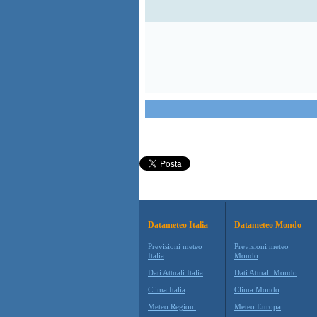
Datameteo Italia
Datameteo Mondo
Previsioni meteo
Previsioni meteo
Italia
Mondo
Dati Attuali Italia
Dati Attuali Mondo
Clima Italia
Clima Mondo
Meteo Regioni
Meteo Europa