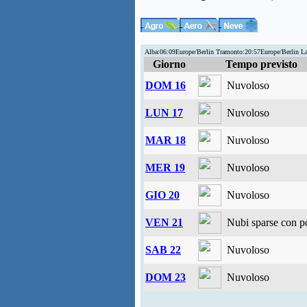
Alba:06:09Europe/Berlin Tramonto:20:57Europe/Berlin L
Giorno
Tempo previsto
DOM 16
Nuvoloso
LUN 17
Nuvoloso
MAR 18
Nuvoloso
MER 19
Nuvoloso
GIO 20
Nuvoloso
VEN 21
Nubi sparse con po
SAB 22
Nuvoloso
DOM 23
Nuvoloso