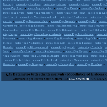
-
-
-
-
Marburg
meteo 45gg Ratisbona
meteo 45gg Weimar
meteo 45gg Essen
meteo 45gg S
-
-
-
meteo 45gg Lipsia
meteo 45gg Nuremberg
meteo 45gg Dresda
meteo 45gg Bochum
-
-
-
meteo 45gg Erfurt
meteo 45gg Francoforte
meteo 45gg Koeln - bonn
meteo 45gg Dues
-
-
-
45gg Feucht
meteo 45gg Muenster-osnabruck
meteo 45gg Niederrhein
meteo 45gg Ob
-
-
-
-
parchim
meteo 45gg Neuhausen ob ec
meteo 45gg Bayreuth
meteo 45gg Hof
meteo 
-
-
-
wurttemberg
meteo 45gg Konstanz
meteo 45gg Braunschweig
meteo 45gg Lemwerder
-
-
-
Spangdahlem
meteo 45gg Ramstein
meteo 45gg Butzweilerhof
meteo 45gg Mebstetten -
-
-
-
45gg Bergen
meteo 45gg Gluecksburg - meierwik
meteo 45gg Idar-oberstein
meteo 4
-
-
-
-
Messstetten
meteo 45gg Altenstadt
meteo 45gg Bueckeburg
meteo 45gg Celle
meteo 
-
-
-
-
Mendig
meteo 45gg Niederstetten
meteo 45gg Roth
meteo 45gg Fassberg
meteo 45gg
-
-
-
-
Illesheim
meteo 45gg Kitzingen usa af
meteo 45gg Eggebek
meteo 45gg Nordholz
m
-
-
-
-
Jever
meteo 45gg Laage
meteo 45gg Noervenich
meteo 45gg Hopsten
meteo 45gg P
-
-
-
45gg Wunstorf
meteo 45gg Coleman mannheim
meteo 45gg Wiesbaden
meteo 45gg L
-
-
-
-
meteo 45gg Ingolstadt
meteo 45gg Lechfeld
meteo 45gg Memmingen
meteo 45gg N
-
-
-
-
Guetersloh
meteo 45gg Brueggen
meteo 45gg Uebungsdorf
meteo 45gg Bromberg
ï¿½ Datameteo tutti i diritti riservati
- Modellistica ed Elaborazi
Ottimizzato per Firefox-Safari-Chrome-IE8
LRC Servizi Srl
- C.C.I.A.A. 