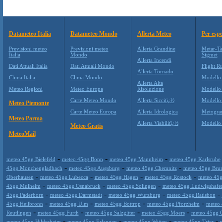
Datameteo Italia
Datameteo Mondo
Allerta Meteo
Per espe
Previsioni meteo
Previsioni meteo
Allerta Grandine
Metar-Ta
Italia
Mondo
Sigmet
Allerta Incendi
Dati Attuali Italia
Dati Attuali Mondo
Flight Ru
Allerta Tornado
Clima Italia
Clima Mondo
Modello
Allerta Alta
Meteo Regioni
Meteo Europa
Risoluzione
Modello
Carte Meteo Mondo
Allerta Siccitï¿½
Modello
Meteo Piemonte
Carte Meteo Europa
Allerta Idrologica
Metogr
Meteo Parma
Allerta Viabilitï¿½
Modell
Meteo Gratis
MeteoMail
-
-
-
meteo 45gg Bielefeld
meteo 45gg Bonn
meteo 45gg Mannheim
meteo 45gg Karlsruhe
-
-
-
45gg Monchengladbach
meteo 45gg Augsburg
meteo 45gg Chemnitz
meteo 45gg Bru
-
-
-
-
Oberhausen
meteo 45gg Lubecca
meteo 45gg Hagen
meteo 45gg Rostock
meteo 45g
-
-
-
45gg Mulheim
meteo 45gg Osnabruck
meteo 45gg Solingen
meteo 45gg Ludwigshafe
-
-
-
-
45gg Paderborn
meteo 45gg Darmstadt
meteo 45gg Wurzburg
meteo 45gg Ratisbon
-
-
-
-
45gg Heilbronn
meteo 45gg Ulm
meteo 45gg Bottrop
meteo 45gg Pforzheim
meteo 
-
-
-
-
Reutlingen
meteo 45gg Furth
meteo 45gg Salzgitter
meteo 45gg Moers
meteo 45gg 
-
-
-
-
meteo 45gg Hildesheim
meteo 45gg Erlangen
meteo 45gg Witten
meteo 45gg Trier