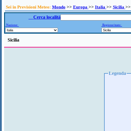
Sei in Previsioni Meteo:
Mondo
>>
Europa
>>
Italia
>>
Sicilia
>>
Cerca località
Nazione:
Regione/stato:
Sicilia
Legenda