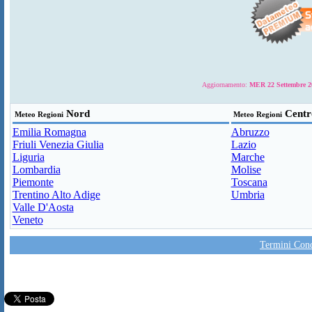
Aggiornamento:
MER 22 Settembre 20
Nord
Centr
Meteo Regioni
Meteo Regioni
Emilia Romagna
Abruzzo
Friuli Venezia Giulia
Lazio
Liguria
Marche
Lombardia
Molise
Piemonte
Toscana
Trentino Alto Adige
Umbria
Valle D'Aosta
Veneto
Termini Condi