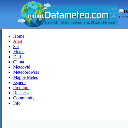
Home
Alert
Sat
Meteo
Dati
Clima
Meteovid
Meteobrowser
Mappe Meteo
Esperti
Premium
Business
Community
Info