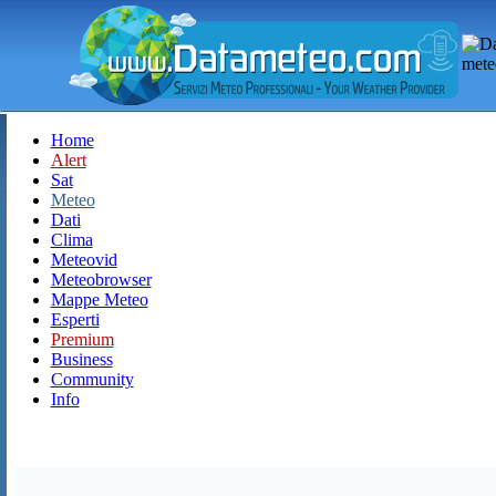
Home
Alert
Sat
Meteo
Dati
Clima
Meteovid
Meteobrowser
Mappe Meteo
Esperti
Premium
Business
Community
Info