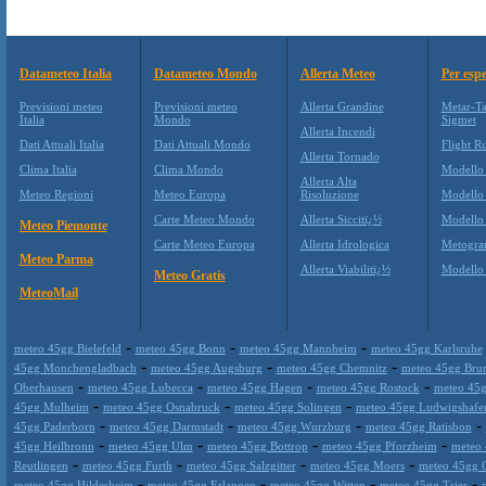
Datameteo Italia
Datameteo Mondo
Allerta Meteo
Per espe
Previsioni meteo
Previsioni meteo
Allerta Grandine
Metar-Ta
Italia
Mondo
Sigmet
Allerta Incendi
Dati Attuali Italia
Dati Attuali Mondo
Flight Ru
Allerta Tornado
Clima Italia
Clima Mondo
Modello
Allerta Alta
Meteo Regioni
Meteo Europa
Risoluzione
Modello
Carte Meteo Mondo
Allerta Siccitï¿½
Modello
Meteo Piemonte
Carte Meteo Europa
Allerta Idrologica
Metogr
Meteo Parma
Allerta Viabilitï¿½
Modell
Meteo Gratis
MeteoMail
-
-
-
meteo 45gg Bielefeld
meteo 45gg Bonn
meteo 45gg Mannheim
meteo 45gg Karlsruhe
-
-
-
45gg Monchengladbach
meteo 45gg Augsburg
meteo 45gg Chemnitz
meteo 45gg Bru
-
-
-
-
Oberhausen
meteo 45gg Lubecca
meteo 45gg Hagen
meteo 45gg Rostock
meteo 45g
-
-
-
45gg Mulheim
meteo 45gg Osnabruck
meteo 45gg Solingen
meteo 45gg Ludwigshafe
-
-
-
-
45gg Paderborn
meteo 45gg Darmstadt
meteo 45gg Wurzburg
meteo 45gg Ratisbon
-
-
-
-
45gg Heilbronn
meteo 45gg Ulm
meteo 45gg Bottrop
meteo 45gg Pforzheim
meteo 
-
-
-
-
Reutlingen
meteo 45gg Furth
meteo 45gg Salzgitter
meteo 45gg Moers
meteo 45gg 
-
-
-
-
meteo 45gg Hildesheim
meteo 45gg Erlangen
meteo 45gg Witten
meteo 45gg Trier