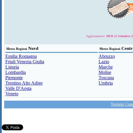
Aggiornamento:
MER 22 Settembre 20
Nord
Centr
Meteo Regioni
Meteo Regioni
Emilia Romagna
Abruzzo
Friuli Venezia Giulia
Lazio
Liguria
Marche
Lombardia
Molise
Piemonte
Toscana
Trentino Alto Adige
Umbria
Valle D'Aosta
Veneto
Termini Condi