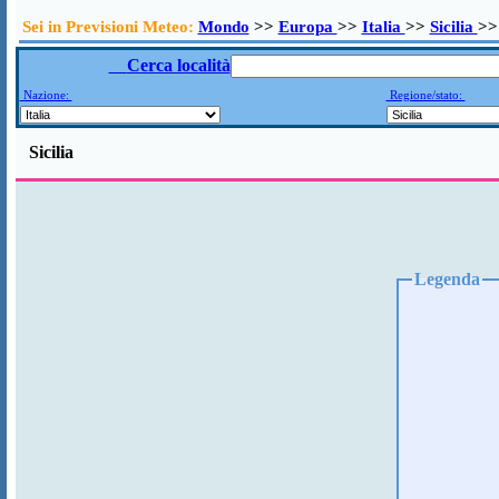
Sei in Previsioni Meteo:
Mondo
>>
Europa
>>
Italia
>>
Sicilia
>>
Cerca località
Nazione:
Regione/stato:
Sicilia
Legenda