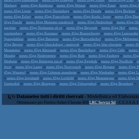
-
-
-
-
Marburg
meteo 45gg Ratisbona
meteo 45gg Weimar
meteo 45gg Essen
meteo 45gg S
-
-
-
meteo 45gg Lipsia
meteo 45gg Nuremberg
meteo 45gg Dresda
meteo 45gg Bochum
-
-
-
meteo 45gg Erfurt
meteo 45gg Francoforte
meteo 45gg Koeln - bonn
meteo 45gg Dues
-
-
-
45gg Feucht
meteo 45gg Muenster-osnabruck
meteo 45gg Niederrhein
meteo 45gg Ob
-
-
-
-
parchim
meteo 45gg Neuhausen ob ec
meteo 45gg Bayreuth
meteo 45gg Hof
meteo 
-
-
-
wurttemberg
meteo 45gg Konstanz
meteo 45gg Braunschweig
meteo 45gg Lemwerder
-
-
-
Spangdahlem
meteo 45gg Ramstein
meteo 45gg Butzweilerhof
meteo 45gg Mebstetten -
-
-
-
45gg Bergen
meteo 45gg Gluecksburg - meierwik
meteo 45gg Idar-oberstein
meteo 4
-
-
-
-
Messstetten
meteo 45gg Altenstadt
meteo 45gg Bueckeburg
meteo 45gg Celle
meteo 
-
-
-
-
Mendig
meteo 45gg Niederstetten
meteo 45gg Roth
meteo 45gg Fassberg
meteo 45gg
-
-
-
-
Illesheim
meteo 45gg Kitzingen usa af
meteo 45gg Eggebek
meteo 45gg Nordholz
m
-
-
-
-
Jever
meteo 45gg Laage
meteo 45gg Noervenich
meteo 45gg Hopsten
meteo 45gg P
-
-
-
45gg Wunstorf
meteo 45gg Coleman mannheim
meteo 45gg Wiesbaden
meteo 45gg L
-
-
-
-
meteo 45gg Ingolstadt
meteo 45gg Lechfeld
meteo 45gg Memmingen
meteo 45gg N
-
-
-
-
Guetersloh
meteo 45gg Brueggen
meteo 45gg Uebungsdorf
meteo 45gg Bromberg
ï¿½ Datameteo tutti i diritti riservati
- Modellistica ed Elaborazi
Ottimizzato per Firefox-Safari-Chrome-IE8
LRC Servizi Srl
- C.C.I.A.A. 