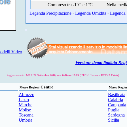
Compreso tra -1°C e 1°C
Nella medi
Legenda Precipitazione
-
Legenda Umidita
-
Legenda 
delli,Video
Versione demo limitata Regi
Aggiornamento:
MER 22 Settembre 2010, ora italiana 15:09 (UTC+1 Inverno UTC+2 Estate)
Centro
Meteo Regioni
Meteo Regio
Abruzzo
Basilicata
Lazio
Calabria
Marche
Campania
Molise
Puglia
Toscana
Sardegna
Umbria
Sicilia