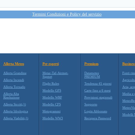
Termini Condizioni e Policy del servizio
Allerta Meteo
Per esperti
Premium
Busines
Allerta Grandine
Metar-Taf-Airmet-
Datameteo
Fonti rin
Sigmet
PREMIUM
Allerta Incendi
Agricolt
Flight Rules
Tendenza 45 giorni
Allerta Tornado
Aria, acq
Modello GFS
Carte fino a 6 mesi
Allerta Alta
Media e p
Risoluzione
Modello WRF
Previsioni stagionali
MeteoBr
Allerta Siccitï¿½
Modello CFS
Supporto
MeteoVi
Allerta Idrologica
Metogrammi
Login Abbonato
Modelli 
Allerta Viabilitï¿½
Modello WW3
Recupera Password