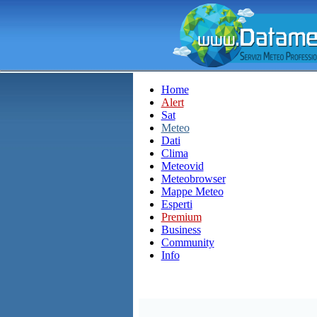
Home
Alert
Sat
Meteo
Dati
Clima
Meteovid
Meteobrowser
Mappe Meteo
Esperti
Premium
Business
Community
Info