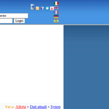
Login
Allerta
»
Dati attuali
»
Synop
Vai a: