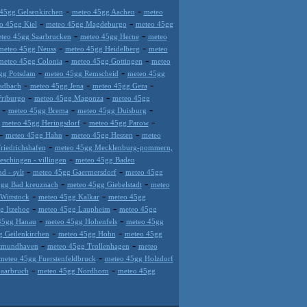
-
-
45gg Gelsenkirchen
meteo 45gg Aachen
meteo
-
-
o 45gg Kiel
meteo 45gg Magdeburgo
meteo 45gg
-
-
teo 45gg Saarbrucken
meteo 45gg Herne
meteo
-
-
meteo 45gg Neuss
meteo 45gg Heidelberg
meteo
-
-
meteo 45gg Colonia
meteo 45gg Gottingen
meteo
-
-
gg Potsdam
meteo 45gg Remscheid
meteo 45gg
-
-
-
adbach
meteo 45gg Jena
meteo 45gg Gera
-
-
Friburgo
meteo 45gg Magonza
meteo 45gg
-
-
-
meteo 45gg Brema
meteo 45gg Duisburg
-
-
-
meteo 45gg Heringsdorf
meteo 45gg Parow
-
-
-
meteo 45gg Hahn
meteo 45gg Hessen
meteo
-
riedrichshafen
meteo 45gg Mecklenburg-pommern,
-
schingen - villingen
meteo 45gg Baden
-
-
d - sylt
meteo 45gg Gaermersdorf
meteo 45gg
-
-
gg Bad kreuznach
meteo 45gg Giebelstadt
meteo
-
-
Wittstock
meteo 45gg Kalkar
meteo 45gg
-
-
g Itzehoe
meteo 45gg Laupheim
meteo 45gg
-
-
45gg Hanau
meteo 45gg Hohenfels
meteo 45gg
-
-
 Geilenkirchen
meteo 45gg Hohn
meteo 45gg
-
-
ttmundhaven
meteo 45gg Trollenhagen
meteo
-
meteo 45gg Fuerstenfeldbruck
meteo 45gg Holzdorf
-
-
aarbruch
meteo 45gg Nordhorn
meteo 45gg