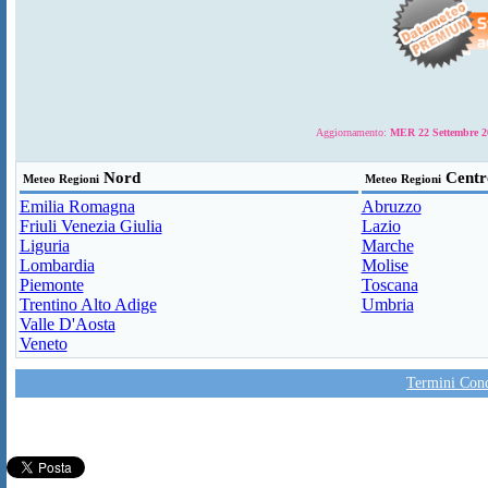
Aggiornamento:
MER 22 Settembre 20
Nord
Centr
Meteo Regioni
Meteo Regioni
Emilia Romagna
Abruzzo
Friuli Venezia Giulia
Lazio
Liguria
Marche
Lombardia
Molise
Piemonte
Toscana
Trentino Alto Adige
Umbria
Valle D'Aosta
Veneto
Termini Condi