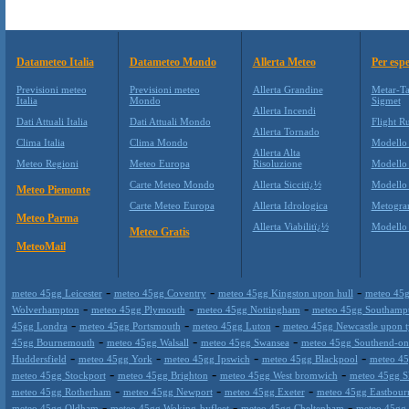
Datameteo Italia
Datameteo Mondo
Allerta Meteo
Per espe
Previsioni meteo
Previsioni meteo
Allerta Grandine
Metar-Ta
Italia
Mondo
Sigmet
Allerta Incendi
Dati Attuali Italia
Dati Attuali Mondo
Flight Ru
Allerta Tornado
Clima Italia
Clima Mondo
Modello
Allerta Alta
Meteo Regioni
Meteo Europa
Risoluzione
Modello
Carte Meteo Mondo
Allerta Siccitï¿½
Modello
Meteo Piemonte
Carte Meteo Europa
Allerta Idrologica
Metogr
Meteo Parma
Allerta Viabilitï¿½
Modell
Meteo Gratis
MeteoMail
-
-
-
meteo 45gg Leicester
meteo 45gg Coventry
meteo 45gg Kingston upon hull
meteo 45g
-
-
-
Wolverhampton
meteo 45gg Plymouth
meteo 45gg Nottingham
meteo 45gg Southamp
-
-
-
45gg Londra
meteo 45gg Portsmouth
meteo 45gg Luton
meteo 45gg Newcastle upon 
-
-
-
45gg Bournemouth
meteo 45gg Walsall
meteo 45gg Swansea
meteo 45gg Southend-on
-
-
-
-
Huddersfield
meteo 45gg York
meteo 45gg Ipswich
meteo 45gg Blackpool
meteo 45
-
-
-
meteo 45gg Stockport
meteo 45gg Brighton
meteo 45gg West bromwich
meteo 45gg S
-
-
-
meteo 45gg Rotherham
meteo 45gg Newport
meteo 45gg Exeter
meteo 45gg Eastbour
-
-
-
meteo 45gg Oldham
meteo 45gg Woking-byfleet
meteo 45gg Cheltenham
meteo 45gg