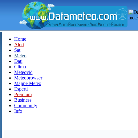
Home
Alert
Sat
Meteo
Dati
Clima
Meteovid
Meteobrowser
Mappe Meteo
Esperti
Premium
Business
Community
Info