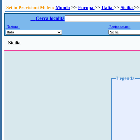
Sei in Previsioni Meteo:
Mondo
>>
Europa
>>
Italia
>>
Sicilia
>>
Cerca località
Nazione:
Regione/stato:
Sicilia
Legenda