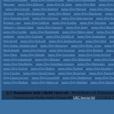
-
-
-
-
Worcester
meteo 45gg Alderney
meteo 45gg St. helier
meteo 45gg Bath
meteo 45gg 
-
-
-
-
meteo 45gg Lincoln
meteo 45gg Stratford
meteo 45gg Warwick
meteo 45gg Winches
-
-
-
-
Sheffield
meteo 45gg Edinburgh
meteo 45gg Bristol
meteo 45gg Manchester
meteo 
-
-
-
45gg Doncaster sheffi
meteo 45gg Chivenor
meteo 45gg Saint mawgan
meteo 45gg K
-
-
-
-
Portland - rnas
meteo 45gg Culdrose
meteo 45gg St athan
meteo 45gg Yeovilton
met
-
-
-
Alderney - channel island
meteo 45gg Guernsey
meteo 45gg Jersey
meteo 45gg Shore
-
-
-
meteo 45gg Carlisle
meteo 45gg Humberside
meteo 45gg Walney island
meteo 45gg H
-
-
-
-
midlands
meteo 45gg Llanbedr
meteo 45gg Ternhill raf
meteo 45gg Spadeadam
met
-
-
-
-
West freugh
meteo 45gg Kirkwall
meteo 45gg Sumburgh cape
meteo 45gg Wick
met
-
-
-
45gg Scatsa - shetland island
meteo 45gg Stornoway
meteo 45gg Perth - scone
meteo 4
-
-
-
-
Machrihanish
meteo 45gg Kinloss
meteo 45gg Leuchars
meteo 45gg Boulmer
meteo
-
-
-
-
45gg Filton
meteo 45gg Hatfeild
meteo 45gg Leavesden
meteo 45gg Upper heyford
-
-
-
meteo 45gg Lakenheath
meteo 45gg Manston
meteo 45gg Mildenhall
meteo 45gg Cole
-
-
-
meteo 45gg Woodbridge
meteo 45gg Greenham common
meteo 45gg Bentwaters
mete
-
-
-
meteo 45gg Cosford
meteo 45gg Henlow
meteo 45gg Northolt
meteo 45gg Alconbury
-
-
-
45gg Cowden
meteo 45gg Church fenton
meteo 45gg Honington
meteo 45gg Finningl
-
-
-
45gg Linton-on-ouse
meteo 45gg Leconfield
meteo 45gg Waddington
meteo 45gg Topc
-
-
-
meteo 45gg Marham
meteo 45gg Watton raf
meteo 45gg Wainfleet
meteo 45gg Fairfor
ï¿½ Datameteo tutti i diritti riservati
- Modellistica ed Elaborazi
Ottimizzato per Firefox-Safari-Chrome-IE8
LRC Servizi Srl
- C.C.I.A.A. 