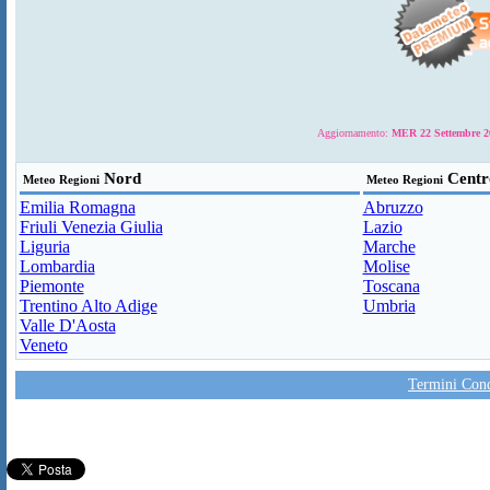
Aggiornamento:
MER 22 Settembre 20
Nord
Centr
Meteo Regioni
Meteo Regioni
Emilia Romagna
Abruzzo
Friuli Venezia Giulia
Lazio
Liguria
Marche
Lombardia
Molise
Piemonte
Toscana
Trentino Alto Adige
Umbria
Valle D'Aosta
Veneto
Termini Condi