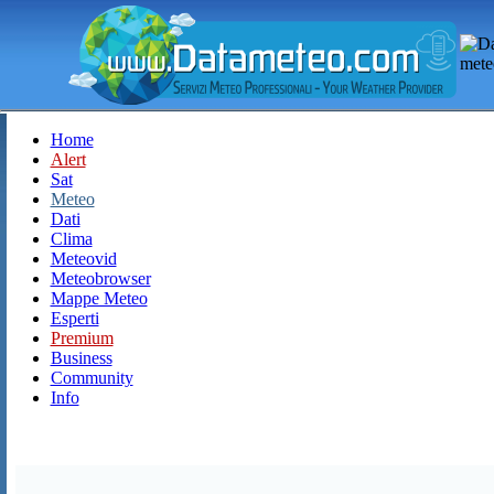
Home
Alert
Sat
Meteo
Dati
Clima
Meteovid
Meteobrowser
Mappe Meteo
Esperti
Premium
Business
Community
Info