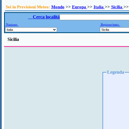
Sei in Previsioni Meteo:
Mondo
>>
Europa
>>
Italia
>>
Sicilia
>>
Cerca località
Nazione:
Regione/stato:
Sicilia
Legenda