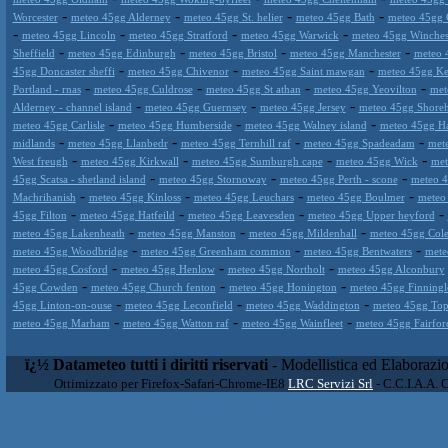
-
-
-
-
Worcester
meteo 45gg Alderney
meteo 45gg St. helier
meteo 45gg Bath
meteo 45gg 
-
-
-
-
meteo 45gg Lincoln
meteo 45gg Stratford
meteo 45gg Warwick
meteo 45gg Winches
-
-
-
-
Sheffield
meteo 45gg Edinburgh
meteo 45gg Bristol
meteo 45gg Manchester
meteo 
-
-
-
45gg Doncaster sheffi
meteo 45gg Chivenor
meteo 45gg Saint mawgan
meteo 45gg K
-
-
-
-
Portland - rnas
meteo 45gg Culdrose
meteo 45gg St athan
meteo 45gg Yeovilton
met
-
-
-
Alderney - channel island
meteo 45gg Guernsey
meteo 45gg Jersey
meteo 45gg Shore
-
-
-
meteo 45gg Carlisle
meteo 45gg Humberside
meteo 45gg Walney island
meteo 45gg H
-
-
-
-
midlands
meteo 45gg Llanbedr
meteo 45gg Ternhill raf
meteo 45gg Spadeadam
met
-
-
-
-
West freugh
meteo 45gg Kirkwall
meteo 45gg Sumburgh cape
meteo 45gg Wick
met
-
-
-
45gg Scatsa - shetland island
meteo 45gg Stornoway
meteo 45gg Perth - scone
meteo 4
-
-
-
-
Machrihanish
meteo 45gg Kinloss
meteo 45gg Leuchars
meteo 45gg Boulmer
meteo
-
-
-
-
45gg Filton
meteo 45gg Hatfeild
meteo 45gg Leavesden
meteo 45gg Upper heyford
-
-
-
meteo 45gg Lakenheath
meteo 45gg Manston
meteo 45gg Mildenhall
meteo 45gg Cole
-
-
-
meteo 45gg Woodbridge
meteo 45gg Greenham common
meteo 45gg Bentwaters
mete
-
-
-
meteo 45gg Cosford
meteo 45gg Henlow
meteo 45gg Northolt
meteo 45gg Alconbury
-
-
-
45gg Cowden
meteo 45gg Church fenton
meteo 45gg Honington
meteo 45gg Finningl
-
-
-
45gg Linton-on-ouse
meteo 45gg Leconfield
meteo 45gg Waddington
meteo 45gg Topc
-
-
-
meteo 45gg Marham
meteo 45gg Watton raf
meteo 45gg Wainfleet
meteo 45gg Fairfor
ï¿½ Datameteo tutti i diritti riservati
- Modellistica ed Elaborazi
Ottimizzato per Firefox-Safari-Chrome-IE8
LRC Servizi Srl
- C.C.I.A.A. 