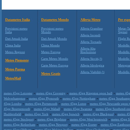
Datameteo Italia
Datameteo Mondo
Allerta Meteo
Per espe
Previsioni meteo
Previsioni meteo
Allerta Grandine
Metar-Ta
Italia
Mondo
Sigmet
Allerta Incendi
Dati Attuali Italia
Dati Attuali Mondo
Flight Ru
Allerta Tornado
Clima Italia
Clima Mondo
Modello
Allerta Alta
Meteo Regioni
Meteo Europa
Risoluzione
Modello
Carte Meteo Mondo
Allerta Siccitï¿½
Modello
Meteo Piemonte
Carte Meteo Europa
Allerta Idrologica
Metogr
Meteo Parma
Allerta Viabilitï¿½
Modell
Meteo Gratis
MeteoMail
-
-
-
meteo 45gg Leicester
meteo 45gg Coventry
meteo 45gg Kingston upon hull
meteo 45g
-
-
-
Wolverhampton
meteo 45gg Plymouth
meteo 45gg Nottingham
meteo 45gg Southamp
-
-
-
45gg Londra
meteo 45gg Portsmouth
meteo 45gg Luton
meteo 45gg Newcastle upon 
-
-
-
45gg Bournemouth
meteo 45gg Walsall
meteo 45gg Swansea
meteo 45gg Southend-on
-
-
-
-
Huddersfield
meteo 45gg York
meteo 45gg Ipswich
meteo 45gg Blackpool
meteo 45
-
-
-
meteo 45gg Stockport
meteo 45gg Brighton
meteo 45gg West bromwich
meteo 45gg S
-
-
-
meteo 45gg Rotherham
meteo 45gg Newport
meteo 45gg Exeter
meteo 45gg Eastbour
-
-
-
meteo 45gg Oldham
meteo 45gg Woking-byfleet
meteo 45gg Cheltenham
meteo 45gg