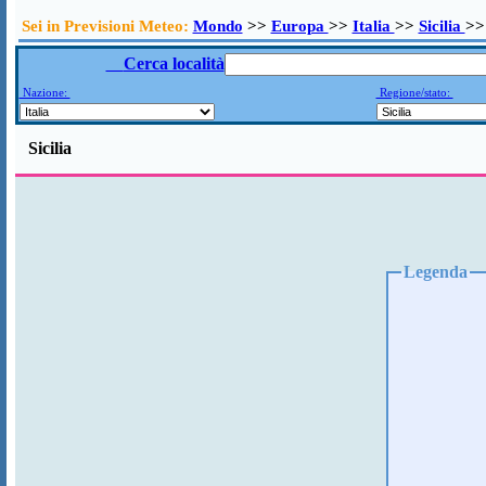
Sei in Previsioni Meteo:
Mondo
>>
Europa
>>
Italia
>>
Sicilia
>>
Cerca località
Nazione:
Regione/stato:
Sicilia
Legenda