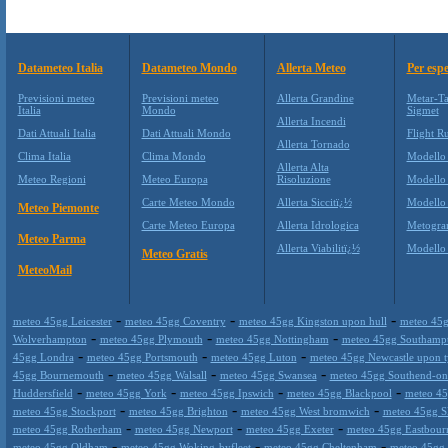
Datameteo Italia
Datameteo Mondo
Allerta Meteo
Per espe
Previsioni meteo
Previsioni meteo
Allerta Grandine
Metar-Ta
Italia
Mondo
Sigmet
Allerta Incendi
Dati Attuali Italia
Dati Attuali Mondo
Flight Ru
Allerta Tornado
Clima Italia
Clima Mondo
Modello
Allerta Alta
Meteo Regioni
Meteo Europa
Risoluzione
Modello
Carte Meteo Mondo
Allerta Siccitï¿½
Modello
Meteo Piemonte
Carte Meteo Europa
Allerta Idrologica
Metogr
Meteo Parma
Allerta Viabilitï¿½
Modell
Meteo Gratis
MeteoMail
-
-
-
meteo 45gg Leicester
meteo 45gg Coventry
meteo 45gg Kingston upon hull
meteo 45g
-
-
-
Wolverhampton
meteo 45gg Plymouth
meteo 45gg Nottingham
meteo 45gg Southamp
-
-
-
45gg Londra
meteo 45gg Portsmouth
meteo 45gg Luton
meteo 45gg Newcastle upon 
-
-
-
45gg Bournemouth
meteo 45gg Walsall
meteo 45gg Swansea
meteo 45gg Southend-on
-
-
-
-
Huddersfield
meteo 45gg York
meteo 45gg Ipswich
meteo 45gg Blackpool
meteo 45
-
-
-
meteo 45gg Stockport
meteo 45gg Brighton
meteo 45gg West bromwich
meteo 45gg S
-
-
-
meteo 45gg Rotherham
meteo 45gg Newport
meteo 45gg Exeter
meteo 45gg Eastbour
-
-
-
meteo 45gg Oldham
meteo 45gg Woking-byfleet
meteo 45gg Cheltenham
meteo 45gg