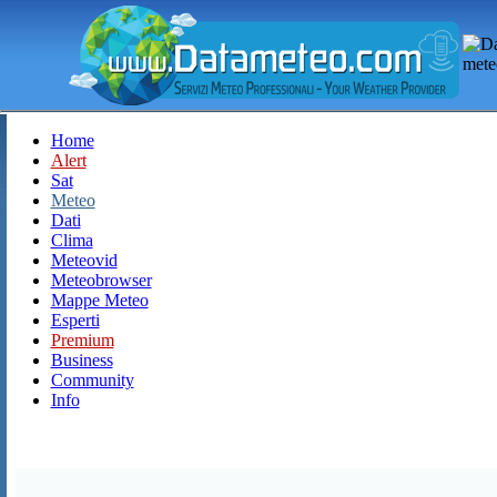
Home
Alert
Sat
Meteo
Dati
Clima
Meteovid
Meteobrowser
Mappe Meteo
Esperti
Premium
Business
Community
Info