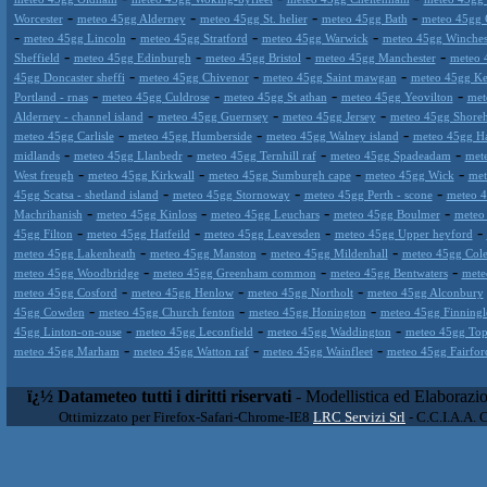
-
-
-
-
Worcester
meteo 45gg Alderney
meteo 45gg St. helier
meteo 45gg Bath
meteo 45gg 
-
-
-
-
meteo 45gg Lincoln
meteo 45gg Stratford
meteo 45gg Warwick
meteo 45gg Winches
-
-
-
-
Sheffield
meteo 45gg Edinburgh
meteo 45gg Bristol
meteo 45gg Manchester
meteo 
-
-
-
45gg Doncaster sheffi
meteo 45gg Chivenor
meteo 45gg Saint mawgan
meteo 45gg K
-
-
-
-
Portland - rnas
meteo 45gg Culdrose
meteo 45gg St athan
meteo 45gg Yeovilton
met
-
-
-
Alderney - channel island
meteo 45gg Guernsey
meteo 45gg Jersey
meteo 45gg Shore
-
-
-
meteo 45gg Carlisle
meteo 45gg Humberside
meteo 45gg Walney island
meteo 45gg H
-
-
-
-
midlands
meteo 45gg Llanbedr
meteo 45gg Ternhill raf
meteo 45gg Spadeadam
met
-
-
-
-
West freugh
meteo 45gg Kirkwall
meteo 45gg Sumburgh cape
meteo 45gg Wick
met
-
-
-
45gg Scatsa - shetland island
meteo 45gg Stornoway
meteo 45gg Perth - scone
meteo 4
-
-
-
-
Machrihanish
meteo 45gg Kinloss
meteo 45gg Leuchars
meteo 45gg Boulmer
meteo
-
-
-
-
45gg Filton
meteo 45gg Hatfeild
meteo 45gg Leavesden
meteo 45gg Upper heyford
-
-
-
meteo 45gg Lakenheath
meteo 45gg Manston
meteo 45gg Mildenhall
meteo 45gg Cole
-
-
-
meteo 45gg Woodbridge
meteo 45gg Greenham common
meteo 45gg Bentwaters
mete
-
-
-
meteo 45gg Cosford
meteo 45gg Henlow
meteo 45gg Northolt
meteo 45gg Alconbury
-
-
-
45gg Cowden
meteo 45gg Church fenton
meteo 45gg Honington
meteo 45gg Finningl
-
-
-
45gg Linton-on-ouse
meteo 45gg Leconfield
meteo 45gg Waddington
meteo 45gg Topc
-
-
-
meteo 45gg Marham
meteo 45gg Watton raf
meteo 45gg Wainfleet
meteo 45gg Fairfor
ï¿½ Datameteo tutti i diritti riservati
- Modellistica ed Elaborazi
Ottimizzato per Firefox-Safari-Chrome-IE8
LRC Servizi Srl
- C.C.I.A.A. 