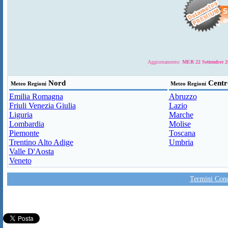
Aggiornamento:
MER 22 Settembre 20
Nord
Centr
Meteo Regioni
Meteo Regioni
Emilia Romagna
Abruzzo
Friuli Venezia Giulia
Lazio
Liguria
Marche
Lombardia
Molise
Piemonte
Toscana
Trentino Alto Adige
Umbria
Valle D'Aosta
Veneto
Termini Condi