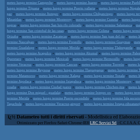
-
-
meteo lungo termine Campeche
meteo lungo termine Juarez
meteo lungo termine Puebl
-
-
lungo termine Tijuana
meteo lungo termine Puerto vallarta
meteo lungo termine Nogale
-
-
-
paz
meteo lungo termine Jiutepec
meteo lungo termine Chilpancingo
meteo lungo te
-
-
-
Minatitlan
meteo lungo termine Monterrey
meteo lungo termine Cuautla
meteo lungo
-
-
-
negras
meteo lungo termine San luis rfo colorado
meteo lungo termine Salamanca
me
-
-
lungo termine San cristobal de las casas
meteo lungo termine Colima
meteo lungo term
-
-
-
Orizaba
meteo lungo termine Zacatecas
meteo lungo termine San juan del rio
meteo l
-
-
-
termine Naucalpan
meteo lungo termine Fresnillo
meteo lungo termine Guaymas
met
-
-
-
termine Guadalupe
meteo lungo termine Merida
meteo lungo termine Tlalnepantla
me
-
-
meteo lungo termine Acapulco
meteo lungo termine Akumal
meteo lungo termine Pale
-
-
-
Queretaro
meteo lungo termine Mexicali
meteo lungo termine Hermosillo
meteo lung
-
-
-
termine Veracruz
meteo lungo termine Cancun
meteo lungo termine Torreón
meteo l
-
-
meteo lungo termine Reynosa
meteo lungo termine Tlaquepaque
meteo lungo termine T
-
-
-
termine Matamoros
meteo lungo termine Xalapa
meteo lungo termine Tonala
meteo l
-
-
-
termine Apodaca
meteo lungo termine Ixtapaluca
meteo lungo termine Monterrey
me
-
-
-
rosalia
meteo lungo termine Ciudad juarez
meteo lungo termine Chichen-itza
meteo l
-
-
lungo termine Don miguel - guadalaj
meteo lungo termine Ixtepec ox
meteo lungo term
-
-
termine Merida
meteo lungo termine Puerto escondido
meteo lungo termine Isla socorr
-
-
Tapachula
meteo lungo termine Veracruz,airport
meteo lungo termine Ixtapa-zihuatane
ï¿½ Datameteo tutti i diritti riservati
- Modellistica ed Elaborazi
Ottimizzato per Firefox-Safari-Chrome-IE8
LRC Servizi Srl
- C.C.I.A.A. 