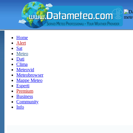
Home
Alert
Sat
Meteo
Dati
Clima
Meteovid
Meteobrowser
Mappe Meteo
Esperti
Premium
Business
Community
Info