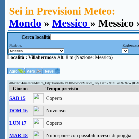
Sei in Previsioni Meteo:
Mondo
»
Messico
» Messico 
Cerca località
Nazione:
Regione/sta
Località :
Villahermosa
Alt. 8 m (Nazione: Messico)
Alba:06:54America/Mexico_City Tramonto:19:40America/Mexico_City Lat:17.98N Lon:92.92W (IC
Giorno
Tempo previsto
SAB 15
Coperto
DOM 16
Nuvoloso
LUN 17
Coperto
MAR 18
Nubi sparse con possibili rovesci di pioggia