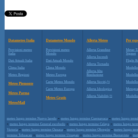
Datameteo Italia
Datameteo Mondo
Allerta Meteo
Per esp
Previsioni meteo
Previsioni meteo
Allerta Grandine
Metar-T
Italia
Mondo
Sigmet
Allerta Incendi
Dati Attuali Italia
Dati Attuali Mondo
Flight R
Allerta Tornado
Clima Italia
Clima Mondo
Modell
Allerta Alta
Meteo Regioni
Meteo Europa
Risoluzione
Modell
Carte Meteo Mondo
Allerta Siccitï¿½
Modello
Meteo Piemonte
Carte Meteo Europa
Allerta Idrologica
Metogr
Meteo Parma
Allerta Viabilitï¿½
Modell
Meteo Gratis
MeteoMail
-
-
meteo lungo termine Nuevo laredo
meteo lungo termine Cuernavaca
meteo lungo termi
-
-
-
meteo lungo termine General escobedo
meteo lungo termine Celaya
meteo lungo term
-
-
-
Victoria
meteo lungo termine Oaxaca
meteo lungo termine Obregón
meteo lungo ter
-
-
-
termine Tehuacan
meteo lungo termine Uruapan
meteo lungo termine Buenavista
met