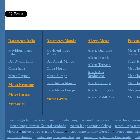
Datameteo Italia
Datameteo Mondo
Allerta Meteo
Per esp
Previsioni meteo
Previsioni meteo
Allerta Grandine
Metar-T
Italia
Mondo
Sigmet
Allerta Incendi
Dati Attuali Italia
Dati Attuali Mondo
Flight R
Allerta Tornado
Clima Italia
Clima Mondo
Modell
Allerta Alta
Meteo Regioni
Meteo Europa
Risoluzione
Modell
Carte Meteo Mondo
Allerta Siccitï¿½
Modello
Meteo Piemonte
Carte Meteo Europa
Allerta Idrologica
Metogr
Meteo Parma
Allerta Viabilitï¿½
Modell
Meteo Gratis
MeteoMail
-
-
meteo lungo termine Nuevo laredo
meteo lungo termine Cuernavaca
meteo lungo termi
-
-
-
meteo lungo termine General escobedo
meteo lungo termine Celaya
meteo lungo term
-
-
-
Victoria
meteo lungo termine Oaxaca
meteo lungo termine Obregón
meteo lungo ter
-
-
-
termine Tehuacan
meteo lungo termine Uruapan
meteo lungo termine Buenavista
met