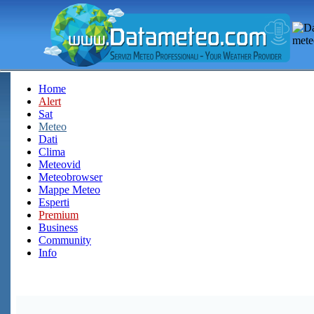
Home
Alert
Sat
Meteo
Dati
Clima
Meteovid
Meteobrowser
Mappe Meteo
Esperti
Premium
Business
Community
Info