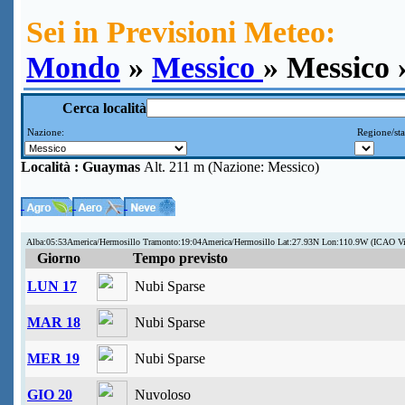
Sei in Previsioni Meteo:
Mondo
»
Messico
» Messico
Cerca località
Nazione:
Regione/sta
Località :
Guaymas
Alt. 211 m (Nazione: Messico)
Alba:05:53America/Hermosillo Tramonto:19:04America/Hermosillo Lat:27.93N Lon:110.9W (ICAO
Giorno
Tempo previsto
LUN 17
Nubi Sparse
MAR 18
Nubi Sparse
MER 19
Nubi Sparse
GIO 20
Nuvoloso