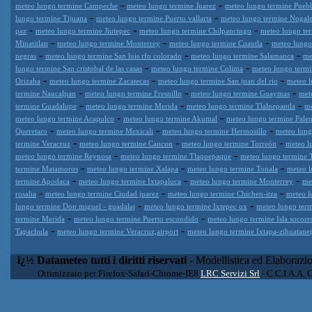
-
-
meteo lungo termine Campeche
meteo lungo termine Juarez
meteo lungo termine Puebl
-
-
lungo termine Tijuana
meteo lungo termine Puerto vallarta
meteo lungo termine Nogale
-
-
-
paz
meteo lungo termine Jiutepec
meteo lungo termine Chilpancingo
meteo lungo te
-
-
-
Minatitlan
meteo lungo termine Monterrey
meteo lungo termine Cuautla
meteo lungo
-
-
-
negras
meteo lungo termine San luis rfo colorado
meteo lungo termine Salamanca
me
-
-
lungo termine San cristobal de las casas
meteo lungo termine Colima
meteo lungo term
-
-
-
Orizaba
meteo lungo termine Zacatecas
meteo lungo termine San juan del rio
meteo l
-
-
-
termine Naucalpan
meteo lungo termine Fresnillo
meteo lungo termine Guaymas
met
-
-
-
termine Guadalupe
meteo lungo termine Merida
meteo lungo termine Tlalnepantla
me
-
-
meteo lungo termine Acapulco
meteo lungo termine Akumal
meteo lungo termine Pale
-
-
-
Queretaro
meteo lungo termine Mexicali
meteo lungo termine Hermosillo
meteo lung
-
-
-
termine Veracruz
meteo lungo termine Cancun
meteo lungo termine Torreón
meteo l
-
-
meteo lungo termine Reynosa
meteo lungo termine Tlaquepaque
meteo lungo termine T
-
-
-
termine Matamoros
meteo lungo termine Xalapa
meteo lungo termine Tonala
meteo l
-
-
-
termine Apodaca
meteo lungo termine Ixtapaluca
meteo lungo termine Monterrey
me
-
-
-
rosalia
meteo lungo termine Ciudad juarez
meteo lungo termine Chichen-itza
meteo l
-
-
lungo termine Don miguel - guadalaj
meteo lungo termine Ixtepec ox
meteo lungo term
-
-
termine Merida
meteo lungo termine Puerto escondido
meteo lungo termine Isla socorr
-
-
Tapachula
meteo lungo termine Veracruz,airport
meteo lungo termine Ixtapa-zihuatane
ï¿½ Datameteo tutti i diritti riservati
- Modellistica ed Elaborazi
Ottimizzato per Firefox-Safari-Chrome-IE8
LRC Servizi Srl
- C.C.I.A.A. 