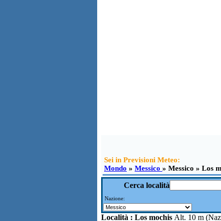
Sei in Previsioni Meteo:
Mondo
»
Messico
» Messico » Los m
Cerca località
Nazione:
Località :
Los mochis
Alt. 10 m (Na