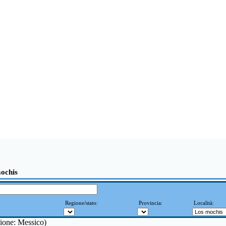
ochis
Regione/stato:
Provincia:
Località:
zione: Messico)