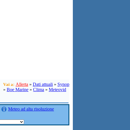
Allerta
»
Dati attuali
»
Synop
Vai a:
»
Boe Marine
»
Clima
»
Meteovid
Meteo ad alta risoluzione