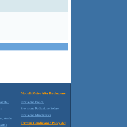
Modelli Meteo Alta Risoluzione
novabili
Previsione Eolico
ra
Previsione Radiazione Solare
Previsione Idroelettrica
ua, strade
Termini Condizioni e Policy del
ortali