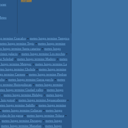
servizio
wser
Meteo
-
go termine Coacalco
meteo lungo termine Tampico
-
meteo lungo termine Tepic
meteo lungo termine
-
o lungo termine Santa catarina
meteo lungo
-
-
Gómez palacio
meteo lungo termine Los mochis
-
-
ne Soledad
meteo lungo termine Madero
meteo
-
 lungo termine Metepec
meteo lungo termine La
-
teo lungo termine Cholula
meteo lungo termine
-
go termine Carmen
meteo lungo termine Piedras
-
-
doba
meteo lungo termine Garza garcfa
meteo
-
o termine Huixquilucan
meteo lungo termine
-
teo lungo termine Ciudad valles
meteo lungo
-
-
meteo lungo termine Hidalgo
meteo lungo
-
-
luis potosf
meteo lungo termine Aguascalientes
-
eteo lungo termine Saltillo
meteo lungo termine
-
-
meteo lungo termine Culiacan
meteo lungo
-
-
colas de los garza
meteo lungo termine Toluca
-
-
meteo lungo termine Durango
meteo lungo
-
-
meteo lungo termine Mazatlan
meteo lungo