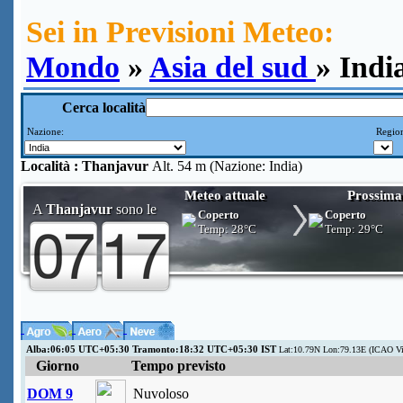
Sei in Previsioni Meteo:
Mondo
»
Asia del sud
» Indi
Cerca località
Nazione:
Region
Località :
Thanjavur
Alt. 54 m (Nazione: India)
Meteo attuale
Prossima
A
Thanjavur
sono le
Coperto
Coperto
Temp:
28°C
Temp:
29°C
Alba:06:05 UTC+05:30 Tramonto:18:32 UTC+05:30 IST
Lat:10.79N Lon:79.13E (ICAO V
Giorno
Tempo previsto
DOM 9
Nuvoloso