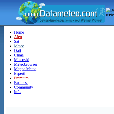
Home
Alert
Sat
Meteo
Dati
Clima
Meteovid
Meteobrowser
Mappe Meteo
Esperti
Premium
Business
Community
Info