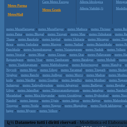
Carte Meteo Europa
Allerta Idrologica
Metogr
Meteo Parma
Allerta Viabilitï¿½
Modell
Meteo Gratis
MeteoMail
-
-
-
-
meteo Muzaffarnagar
meteo Muzaffarpur
meteo Mathura
meteo Thrissur
meteo Ro
-
-
-
-
-
meteo Patna
meteo Bhopal
meteo Tirupati
meteo Mau
meteo Ozhukarai
meteo R
-
-
-
-
-
Thana
meteo Raurkela
meteo Imphal
meteo Ulubaria
meteo Mirzapur
meteo Tha
-
-
-
-
-
Rewa
meteo Vadodara
meteo Munger
meteo Nadiad
meteo Bulandshahr
meteo P
-
-
-
-
Panchkula
meteo Surendranagar
meteo Vizianagaram
meteo Nashik
meteo Velluru
-
-
-
-
-
meteo Veraval
meteo Mirat
meteo Unnao
meteo Orai
meteo Pallavaram
meteo H
-
-
-
-
-
Rajnandgaon
meteo Virar
meteo Tambaram
meteo Barakpur
meteo Mohali
meteo
-
-
-
-
-
meteo Visakhapatnam
meteo Mahbubnagar
meteo Robertsonpet
meteo Mandya
m
-
-
-
-
-
Neyveli
meteo Moga
meteo Udupi
meteo Yavatmal
meteo Titagarh
meteo Sholap
-
-
-
-
-
Vejalpur
meteo Ranchi
meteo Jodhpur
meteo Morvi
meteo Madras
meteo Modin
-
-
-
-
-
kotla
meteo Wardha
meteo Gwalior
meteo Jagadhri
meteo Motihari
meteo Nagao
-
-
-
-
Sultanpur
meteo Tadepallegudem
meteo Jalpaiguri
meteo Badlapur
meteo Bagaha
-
-
-
-
Udgir
meteo Jalandhar
meteo Thiruvananthapuram
meteo Jamalpur
meteo Nandur
-
-
-
-
Moradabad
meteo Mira bhayandar
meteo Gorakhpur
meteo Hyderabad
meteo Nuov
-
-
-
-
-
Nanded
meteo Jammu
meteo Ujjain
meteo Jaipur
meteo Rajpur
meteo Maheshtal
-
-
-
-
-
Tiruppur
meteo Noida
meteo Nagpur
meteo Bhagalpur
meteo North lakhimpur
m
-
-
-
bajpe
meteo Mysore
meteo Vellore
ï¿½ Datameteo tutti i diritti riservati
- Modellistica ed Elaborazi