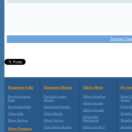
Termini Condi
Datameteo Italia
Datameteo Mondo
Allerta Meteo
Per esp
Previsioni meteo
Previsioni meteo
Allerta Grandine
Metar-T
Italia
Mondo
Sigmet
Allerta Incendi
Dati Attuali Italia
Dati Attuali Mondo
Flight R
Allerta Tornado
Clima Italia
Clima Mondo
Modell
Allerta Alta
Meteo Regioni
Meteo Europa
Risoluzione
Modell
Carte Meteo Mondo
Allerta Siccitï¿½
Modello
Meteo Piemonte