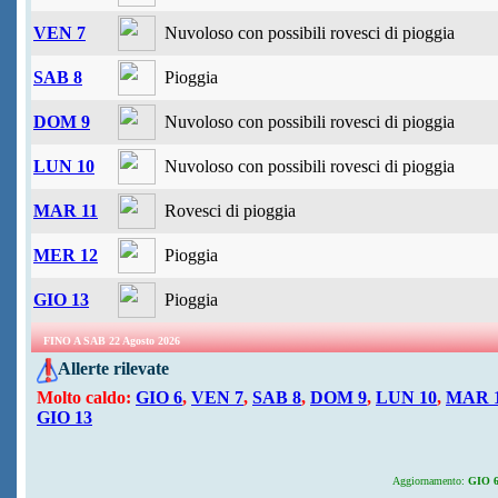
VEN 7
Nuvoloso con possibili rovesci di pioggia
SAB 8
Pioggia
DOM 9
Nuvoloso con possibili rovesci di pioggia
LUN 10
Nuvoloso con possibili rovesci di pioggia
MAR 11
Rovesci di pioggia
MER 12
Pioggia
GIO 13
Pioggia
FINO A SAB 22 Agosto 2026
Allerte rilevate
Molto caldo:
GIO 6
,
VEN 7
,
SAB 8
,
DOM 9
,
LUN 10
,
MAR 
GIO 13
Aggiornamento:
GIO 6 