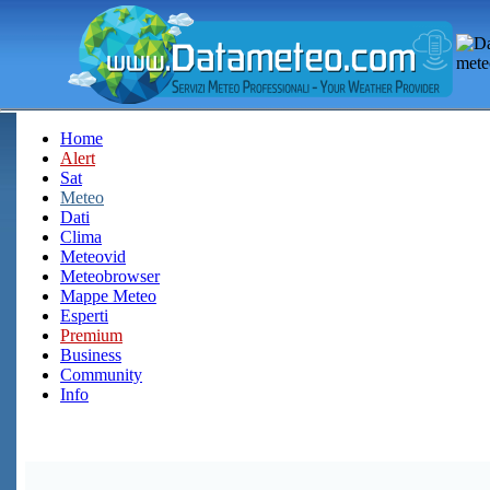
Home
Alert
Sat
Meteo
Dati
Clima
Meteovid
Meteobrowser
Mappe Meteo
Esperti
Premium
Business
Community
Info