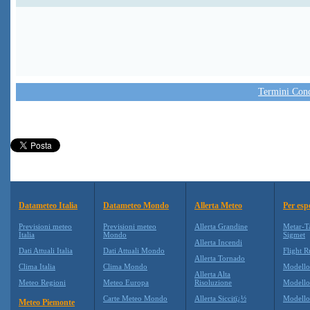
Termini Condi
Datameteo Italia
Datameteo Mondo
Allerta Meteo
Per esp
Previsioni meteo
Previsioni meteo
Allerta Grandine
Metar-T
Italia
Mondo
Sigmet
Allerta Incendi
Dati Attuali Italia
Dati Attuali Mondo
Flight R
Allerta Tornado
Clima Italia
Clima Mondo
Modell
Allerta Alta
Meteo Regioni
Meteo Europa
Risoluzione
Modell
Carte Meteo Mondo
Allerta Siccitï¿½
Modello
Meteo Piemonte