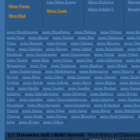
Carte Meteo Europa
Allerta Idrologica
Metogr
Meteo Parma
Allerta Viabilitï¿½
Modell
Meteo Gratis
MeteoMail
-
-
-
-
meteo Muzaffarnagar
meteo Muzaffarpur
meteo Mathura
meteo Thrissur
meteo Ro
-
-
-
-
-
meteo Patna
meteo Bhopal
meteo Tirupati
meteo Mau
meteo Ozhukarai
meteo R
-
-
-
-
-
Thana
meteo Raurkela
meteo Imphal
meteo Ulubaria
meteo Mirzapur
meteo Tha
-
-
-
-
-
Rewa
meteo Vadodara
meteo Munger
meteo Nadiad
meteo Bulandshahr
meteo P
-
-
-
-
Panchkula
meteo Surendranagar
meteo Vizianagaram
meteo Nashik
meteo Velluru
-
-
-
-
-
meteo Veraval
meteo Mirat
meteo Unnao
meteo Orai
meteo Pallavaram
meteo H
-
-
-
-
-
Rajnandgaon
meteo Virar
meteo Tambaram
meteo Barakpur
meteo Mohali
meteo
-
-
-
-
-
meteo Visakhapatnam
meteo Mahbubnagar
meteo Robertsonpet
meteo Mandya
m
-
-
-
-
-
Neyveli
meteo Moga
meteo Udupi
meteo Yavatmal
meteo Titagarh
meteo Sholap
-
-
-
-
-
Vejalpur
meteo Ranchi
meteo Jodhpur
meteo Morvi
meteo Madras
meteo Modin
-
-
-
-
-
kotla
meteo Wardha
meteo Gwalior
meteo Jagadhri
meteo Motihari
meteo Nagao
-
-
-
-
Sultanpur
meteo Tadepallegudem
meteo Jalpaiguri
meteo Badlapur
meteo Bagaha
-
-
-
-
Udgir
meteo Jalandhar
meteo Thiruvananthapuram
meteo Jamalpur
meteo Nandur
-
-
-
-
Moradabad
meteo Mira bhayandar
meteo Gorakhpur
meteo Hyderabad
meteo Nuov
-
-
-
-
-
Nanded
meteo Jammu
meteo Ujjain
meteo Jaipur
meteo Rajpur
meteo Maheshtal
-
-
-
-
-
Tiruppur
meteo Noida
meteo Nagpur
meteo Bhagalpur
meteo North lakhimpur
m
-
-
-
bajpe
meteo Mysore
meteo Vellore
ï¿½ Datameteo tutti i diritti riservati
- Modellistica ed Elaborazi