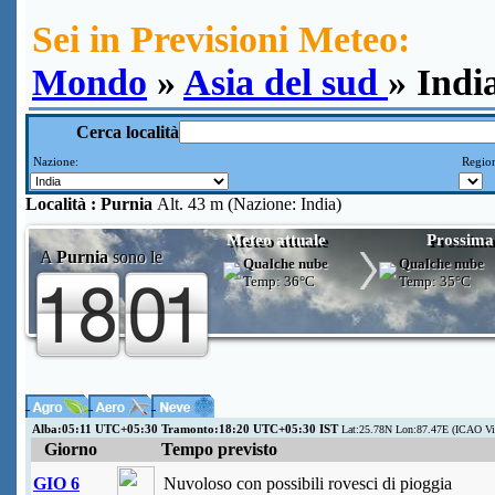
Sei in Previsioni Meteo:
Mondo
»
Asia del sud
» Indi
Cerca località
Nazione:
Region
Località :
Purnia
Alt. 43 m (Nazione: India)
Meteo attuale
Prossima
A
Purnia
sono le
Qualche nube
Qualche nube
Temp:
36°C
Temp:
35°C
Alba:05:11 UTC+05:30 Tramonto:18:20 UTC+05:30 IST
Lat:25.78N Lon:87.47E (ICAO Vi
Giorno
Tempo previsto
GIO 6
Nuvoloso con possibili rovesci di pioggia