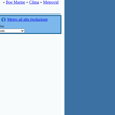
»
Boe Marine
»
Clima
»
Meteovid
Meteo ad alta risoluzione
lità: