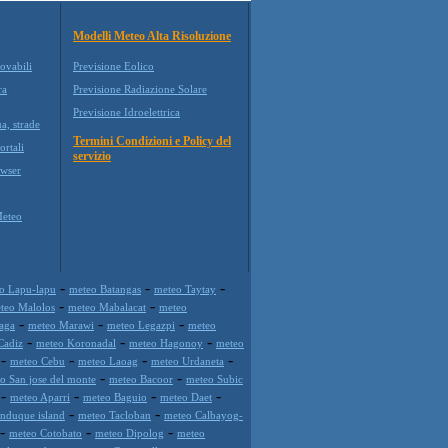
Modelli Meteo Alta Risoluzione
ovabili
Previsione Eolico
ra
Previsione Radiazione Solare
Previsione Idroelettrica
a, strade
Termini Condizioni e Policy del
ortali
servizio
wser
Meteo
-
-
-
o Lapu-lapu
meteo Batangas
meteo Taytay
-
-
teo Malolos
meteo Mabalacat
meteo
-
-
-
aga
meteo Marawi
meteo Legazpi
meteo
-
-
-
Cadiz
meteo Koronadal
meteo Hagonoy
meteo
-
-
-
-
meteo Cebu
meteo Laoag
meteo Urdaneta
-
-
o San jose del monte
meteo Bacoor
meteo Subic
-
-
-
-
meteo Aparri
meteo Baguio
meteo Daet
-
-
nduque island
meteo Tacloban
meteo Calbayog-
-
-
-
meteo Cotobato
meteo Dipolog
meteo