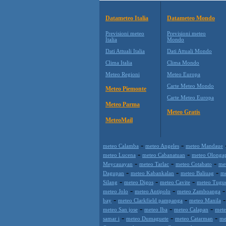
Datameteo Italia
Datameteo Mondo
Previsioni meteo
Previsioni meteo
Italia
Mondo
Dati Attuali Italia
Dati Attuali Mondo
Clima Italia
Clima Mondo
Meteo Regioni
Meteo Europa
Carte Meteo Mondo
Meteo Piemonte
Carte Meteo Europa
Meteo Parma
Meteo Gratis
MeteoMail
-
-
meteo Calamba
meteo Angeles
meteo Mandaue
-
-
meteo Lucena
meteo Cabanatuan
meteo Olonga
-
-
-
Meycauayan
meteo Tarlac
meteo Cotabato
me
-
-
-
Dagupan
meteo Kabankalan
meteo Baliuag
me
-
-
-
Silang
meteo Digos
meteo Cavite
meteo Tugu
-
-
meteo Jolo
meteo Antipolo
meteo Zamboanga
-
-
bay
meteo Clarkfield pampanga
meteo Manila
-
-
-
meteo San jose
meteo Iba
meteo Calapan
met
-
-
-
samar i
meteo Dumaguete
meteo Catarman
me