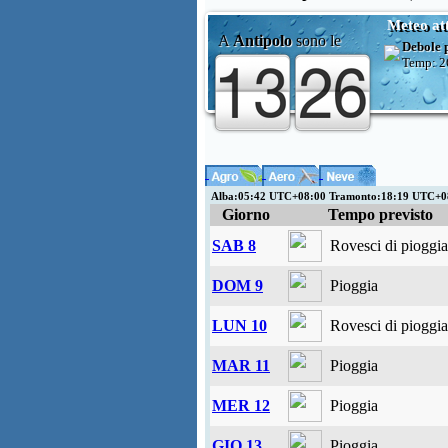
Meteo at
A
Antipolo
sono le
Debole 
Temp:
2
Alba:05:42 UTC+08:00 Tramonto:18:19 UTC+0
Giorno
Tempo previsto
SAB 8
Rovesci di pioggia
DOM 9
Pioggia
LUN 10
Rovesci di pioggia
MAR 11
Pioggia
MER 12
Pioggia
GIO 13
Pioggia