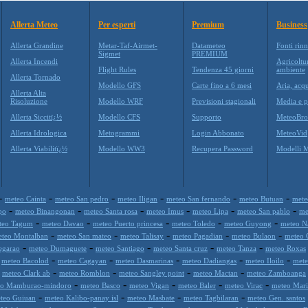
Allerta Meteo
Per esperti
Premium
Business
Allerta Grandine
Metar-Taf-Airmet-
Datameteo
Fonti rinn
Sigmet
PREMIUM
Allerta Incendi
Agricoltu
Flight Rules
Tendenza 45 giorni
ambiente
Allerta Tornado
Modello GFS
Carte fino a 6 mesi
Aria, acqu
Allerta Alta
Risoluzione
Modello WRF
Previsioni stagionali
Media e p
Allerta Siccitï¿½
Modello CFS
Supporto
MeteoBro
Allerta Idrologica
Metogrammi
Login Abbonato
MeteoVid
Allerta Viabilitï¿½
Modello WW3
Recupera Password
Modelli 
-
-
-
-
-
-
meteo Cainta
meteo San pedro
meteo Iligan
meteo San fernando
meteo Butuan
mete
-
-
-
-
-
-
po
meteo Binangonan
meteo Santa rosa
meteo Imus
meteo Lipa
meteo San pablo
me
-
-
-
-
-
teo Tagum
meteo Davao
meteo Puerto princesa
meteo Toledo
meteo Guyong
meteo N
-
-
-
-
-
teo Montalban
meteo San mateo
meteo Talisay
meteo Pagadian
meteo Bulaon
meteo 
-
-
-
-
-
egarao
meteo Dumaguete
meteo Santiago
meteo Santa cruz
meteo Tanza
meteo Roxas
-
-
-
-
-
-
meteo Bacolod
meteo Cagayan
meteo Dasmarinas
meteo Dadiangas
meteo Iloilo
mete
-
-
-
-
-
meteo Clark ab
meteo Romblon
meteo Sangley point
meteo Mactan
meteo Zamboanga
-
-
-
-
-
eo Mamburao-mindoro
meteo Basco
meteo Vigan
meteo Baler
meteo Virac
meteo Mari
-
-
-
-
teo Guiuan
meteo Kalibo-panay isl
meteo Masbate
meteo Tagbilaran
meteo Gen. santos