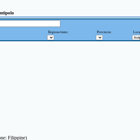
Antipolo
Regione/stato:
Provincia:
Loca
one: Filippine)