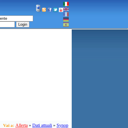
Login
Allerta
»
Dati attuali
»
Synop
Vai a: