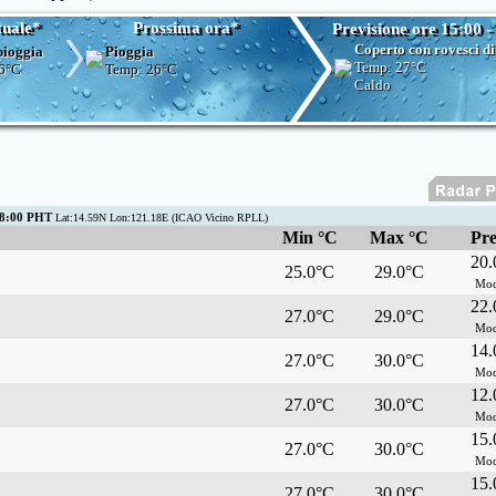
tuale*
Prossima ora*
Previsione ore 15:00 -
Coperto con rovesci di
pioggia
Pioggia
Temp:
27°C
6°C
Temp:
26°C
Caldo
8:00 PHT
Lat:14.59N Lon:121.18E (ICAO Vicino RPLL)
Min °C
Max °C
Pre
20
25.0°C
29.0°C
Mod
22
27.0°C
29.0°C
Mod
14
27.0°C
30.0°C
Mod
12
27.0°C
30.0°C
Mod
15
27.0°C
30.0°C
Mod
15
27.0°C
30.0°C