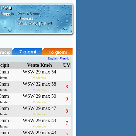
 16:00
 pioggia
Prec:
4.5 mm
Moderata
Wind: WSW
15 Km/h
English-Metric
cipit
Vento Km/h
UV
.0mm
WSW 29 max 54
erata
Moderato
.0mm
WSW 32 max 58
8
erata
Moderato
.0mm
WSW 29 max 50
9
erata
Moderato
.0mm
WSW 29 max 47
8
erata
Moderato
.0mm
WSW 29 max 43
7
erata
Moderato
.0mm
WSW 29 max 43
7