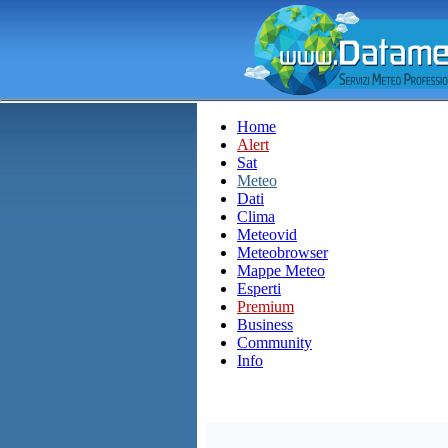
Home
Alert
Sat
Meteo
Dati
Clima
Meteovid
Meteobrowser
Mappe Meteo
Esperti
Premium
Business
Community
Info