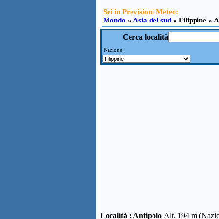
Sei in Previsioni Meteo:
Mondo
»
Asia del sud
» Filippine » 
Cerca località
Nazione:
Località :
Antipolo
Alt. 194 m (Nazi