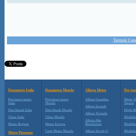
Termini Condi
Datameteo Italia
Datameteo Mondo
Allerta Meteo
Per esp
Previsioni meteo
Previsioni meteo
Allerta Grandine
Metar-T
Italia
Mondo
Sigmet
Allerta Incendi
Dati Attuali Italia
Dati Attuali Mondo
Flight R
Allerta Tornado
Clima Italia
Clima Mondo
Modell
Allerta Alta
Meteo Regioni
Meteo Europa
Risoluzione
Modell
Carte Meteo Mondo
Allerta Siccitï¿½
Modello
Meteo Piemonte