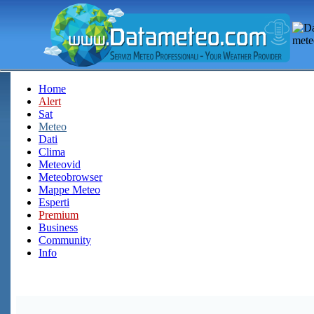
Home
Alert
Sat
Meteo
Dati
Clima
Meteovid
Meteobrowser
Mappe Meteo
Esperti
Premium
Business
Community
Info