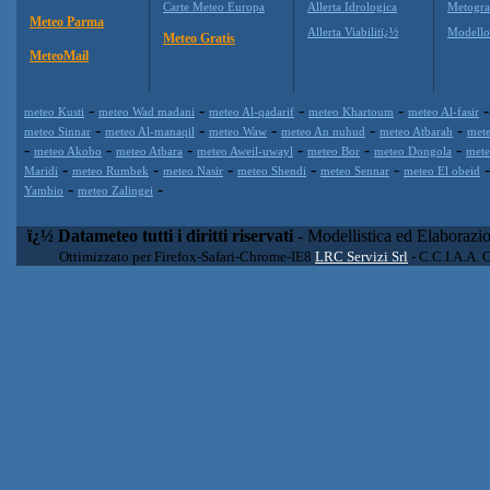
Carte Meteo Europa
Allerta Idrologica
Metogr
Meteo Parma
Allerta Viabilitï¿½
Modell
Meteo Gratis
MeteoMail
-
-
-
-
meteo Kusti
meteo Wad madani
meteo Al-qadarif
meteo Khartoum
meteo Al-fasir
-
-
-
-
-
meteo Sinnar
meteo Al-manaqil
meteo Waw
meteo An nuhud
meteo Atbarah
met
-
-
-
-
-
-
meteo Akobo
meteo Atbara
meteo Aweil-uwayl
meteo Bor
meteo Dongola
mete
-
-
-
-
-
Maridi
meteo Rumbek
meteo Nasir
meteo Shendi
meteo Sennar
meteo El obeid
-
-
Yambio
meteo Zalingei
ï¿½ Datameteo tutti i diritti riservati
- Modellistica ed Elaborazi
Ottimizzato per Firefox-Safari-Chrome-IE8
LRC Servizi Srl
- C.C.I.A.A. 