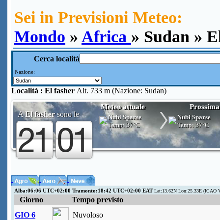
Sei in Previsioni Meteo:
Mondo
»
Africa
» Sudan » El
Cerca località
Nazione:
Località :
El fasher
Alt. 733 m (Nazione: Sudan)
Meteo attuale
Prossima
A
El fasher
sono le
Nubi Sparse
Nubi Sparse
Temp:
37°C
Temp:
37°C
Alba:06:06 UTC+02:00 Tramonto:18:42 UTC+02:00 EAT
Lat:13.62N Lon:25.33E (ICAO V
Giorno
Tempo previsto
GIO 6
Nuvoloso