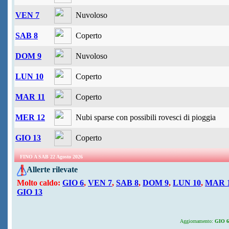
VEN 7
Nuvoloso
SAB 8
Coperto
DOM 9
Nuvoloso
LUN 10
Coperto
MAR 11
Coperto
MER 12
Nubi sparse con possibili rovesci di pioggia
GIO 13
Coperto
FINO A SAB 22 Agosto 2026
Allerte rilevate
Molto caldo:
GIO 6
,
VEN 7
,
SAB 8
,
DOM 9
,
LUN 10
,
MAR 
GIO 13
Aggiornamento:
GIO 6 