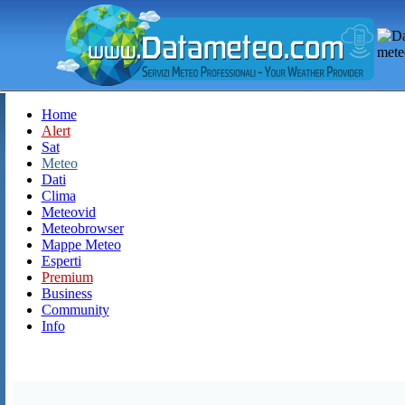
Home
Alert
Sat
Meteo
Dati
Clima
Meteovid
Meteobrowser
Mappe Meteo
Esperti
Premium
Business
Community
Info