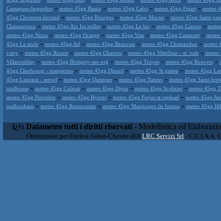
-
-
-
-
Cassagnes-begonhes
meteo 45gg Bastia
meteo 45gg Calvi
meteo 45gg Figari
meteo 4
-
-
-
45gg Clermont-ferrand
meteo 45gg Bourges
meteo 45gg Macon
meteo 45gg Saint-yan
-
-
-
-
Chateauroux
meteo 45gg Aix les milles
meteo 45gg Le luc
meteo 45gg Cannes
meteo
-
-
-
-
meteo 45gg Nizza
meteo 45gg Orange
meteo 45gg Vias
meteo 45gg Caumont
meteo
-
-
-
-
45gg La mole
meteo 45gg Ad
meteo 45gg Beauvais
meteo 45gg Chateaudun
meteo 
-
-
-
-
vatry
meteo 45gg Rouen
meteo 45gg Chartres
meteo 45gg Vittefleur - st. vale
meteo 
-
-
-
-
Villacoublay
meteo 45gg Bretigny-sur-org
meteo 45gg Troyes
meteo 45gg Rouvres
-
-
-
45gg Cherbourg - maupertus
meteo 45gg Dinard
meteo 45gg St gatien
meteo 45gg La
-
-
-
45gg Lannion - servel
meteo 45gg Quimper
meteo 45gg Nantes
meteo 45gg Saint-brie
-
-
-
-
mulhouse
meteo 45gg Colmar
meteo 45gg Dijon
meteo 45gg St-dizier
meteo 45gg To
-
-
-
meteo 45gg Pierrefen
meteo 45gg Hyeres
meteo 45gg Frejus st-raphael
meteo 45gg Am
-
-
-
malbouhans
meteo 45gg Romorantin
meteo 45gg Maopoopo ile futuna
meteo 45gg Hihi
ï¿½ Datameteo tutti i diritti riservati
- Modellistica ed Elaborazi
Ottimizzato per Firefox-Safari-Chrome-IE8
LRC Servizi Srl
- C.C.I.A.A. 