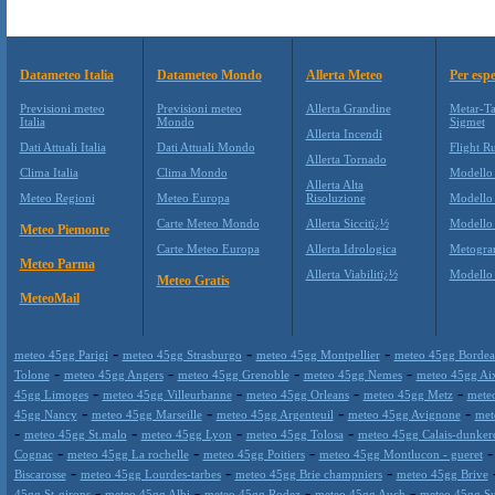
Datameteo Italia
Datameteo Mondo
Allerta Meteo
Per espe
Previsioni meteo
Previsioni meteo
Allerta Grandine
Metar-Ta
Italia
Mondo
Sigmet
Allerta Incendi
Dati Attuali Italia
Dati Attuali Mondo
Flight Ru
Allerta Tornado
Clima Italia
Clima Mondo
Modello
Allerta Alta
Meteo Regioni
Meteo Europa
Risoluzione
Modello
Carte Meteo Mondo
Allerta Siccitï¿½
Modello
Meteo Piemonte
Carte Meteo Europa
Allerta Idrologica
Metogr
Meteo Parma
Allerta Viabilitï¿½
Modell
Meteo Gratis
MeteoMail
-
-
-
meteo 45gg Parigi
meteo 45gg Strasburgo
meteo 45gg Montpellier
meteo 45gg Borde
-
-
-
-
Tolone
meteo 45gg Angers
meteo 45gg Grenoble
meteo 45gg Nemes
meteo 45gg Ai
-
-
-
-
45gg Limoges
meteo 45gg Villeurbanne
meteo 45gg Orleans
meteo 45gg Metz
mete
-
-
-
-
45gg Nancy
meteo 45gg Marseille
meteo 45gg Argenteuil
meteo 45gg Avignone
met
-
-
-
-
meteo 45gg St.malo
meteo 45gg Lyon
meteo 45gg Tolosa
meteo 45gg Calais-dunker
-
-
-
Cognac
meteo 45gg La rochelle
meteo 45gg Poitiers
meteo 45gg Montlucon - gueret
-
-
-
Biscarosse
meteo 45gg Lourdes-tarbes
meteo 45gg Brie champniers
meteo 45gg Brive
-
-
-
-
45gg St-girons
meteo 45gg Albi
meteo 45gg Rodez
meteo 45gg Auch
meteo 45gg Su