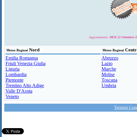
Aggiornamento:
MER 22 Settembre 20
Nord
Centr
Meteo Regioni
Meteo Regioni
Emilia Romagna
Abruzzo
Friuli Venezia Giulia
Lazio
Liguria
Marche
Lombardia
Molise
Piemonte
Toscana
Trentino Alto Adige
Umbria
Valle D'Aosta
Veneto
Termini Condi