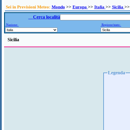
Sei in Previsioni Meteo:
Mondo
>>
Europa
>>
Italia
>>
Sicilia
>>
Cerca località
Nazione:
Regione/stato:
Sicilia
Legenda