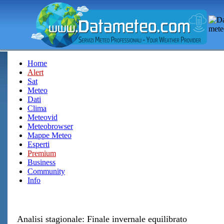
Home
Alert
Sat
Meteo
Dati
Clima
Meteovid
Meteobrowser
Mappe Meteo
Esperti
Premium
Business
Community
Info
Analisi stagionale: Finale invernale equilibrato