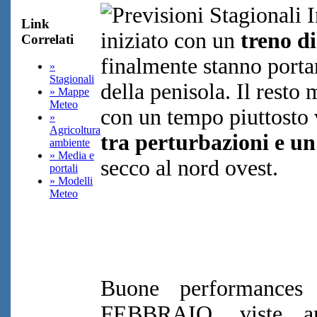
Link
iniziato con un
treno d
Correlati
finalmente stanno porta
»
Stagionali
della penisola. Il resto
» Mappe
Meteo
con un tempo piuttosto v
»
Agricoltura
tra perturbazioni e un
ambiente
» Media e
secco al nord ovest.
portali
» Modelli
Meteo
Buone performances 
FEBBRAIO, viste an