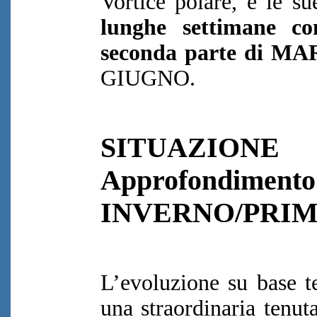
Vortice polare, e le su
lunghe settimane co
seconda parte di 
GIUGNO.
SITUAZIONE
Approfo
INVERNO/PRI
L’evoluzione su base t
una straordinaria tenut