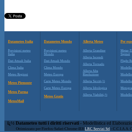
Datameteo Italia
Datameteo Mondo
Allerta Meteo
Per esp
Previsioni meteo
Previsioni meteo
Allerta Grandine
Metar-T
Italia
Mondo
Sigmet
Allerta Incendi
Dati Attuali Italia
Dati Attuali Mondo
Flight R
Allerta Tornado
Clima Italia
Clima Mondo
Modell
Allerta Alta
Meteo Regioni
Meteo Europa
Risoluzione
Modell
Carte Meteo Mondo
Allerta Siccitï¿½
Modello
Meteo Piemonte
Carte Meteo Europa
Allerta Idrologica
Metogr
Meteo Parma
Allerta Viabilitï¿½
Modell
Meteo Gratis
MeteoMail
ï¿½ Datameteo tutti i diritti riservati
- Modellistica ed Elaborazi
Ottimizzato per Firefox-Safari-Chrome-IE8
LRC Servizi Srl
- C.C.I.A.A. 