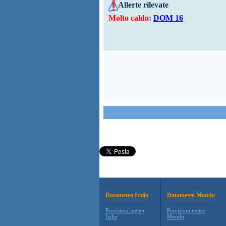
Allerte rilevate
Molto caldo:
DOM 16
Datameteo Italia
Datameteo Mondo
Previsioni meteo
Previsioni meteo
Italia
Mondo