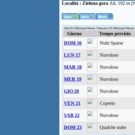
Località :
Zielona gora
Alt. 192 m (
Alba:05:36Europe/Warsaw Tramonto:20:30Europe/Warsaw
Giorno
Tempo previsto
DOM 16
Nubi Sparse
LUN 17
Nuvoloso
MAR 18
Nuvoloso
MER 19
Nuvoloso
GIO 20
Nuvoloso
VEN 21
Coperto
SAB 22
Nuvoloso
DOM 23
Qualche nube