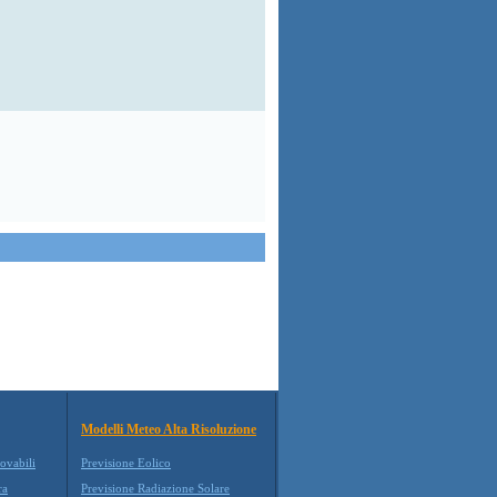
Modelli Meteo Alta Risoluzione
ovabili
Previsione Eolico
ra
Previsione Radiazione Solare