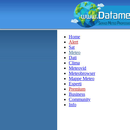
Home
Alert
Sat
Meteo
Dati
Clima
Meteovid
Meteobrowser
Mappe Meteo
Esperti
Premium
Business
Community
Info