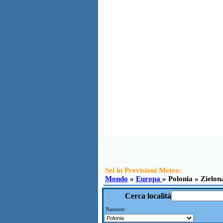
Sei in Previsioni Meteo:
Mondo
»
Europa
» Polonia » Zielon
Cerca località
Nazione: