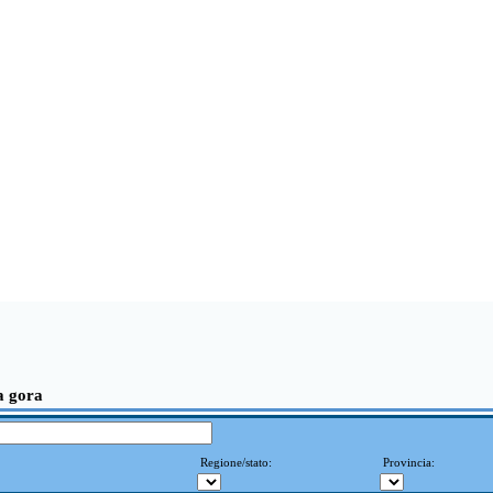
a gora
Regione/stato:
Provincia: