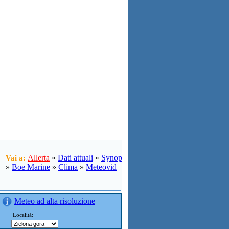
Allerta
»
Dati attuali
»
Synop
Vai a:
»
Boe Marine
»
Clima
»
Meteovid
Meteo ad alta risoluzione
Località: