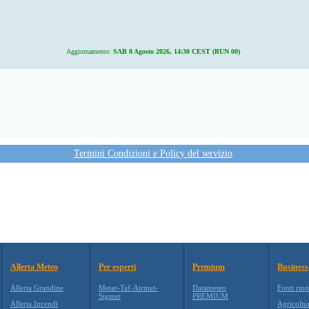
Aggiornamento:
SAB 8 Agosto 2026, 14:30 CEST (RUN 00)
Termini Condizioni e Policy del servizio
Allerta Meteo
Per esperti
Premium
Business
Allerta Grandine
Metar-Taf-Airmet-
Datameteo
Fonti rinn
Sigmet
PREMIUM
Allerta Incendi
Agricoltu