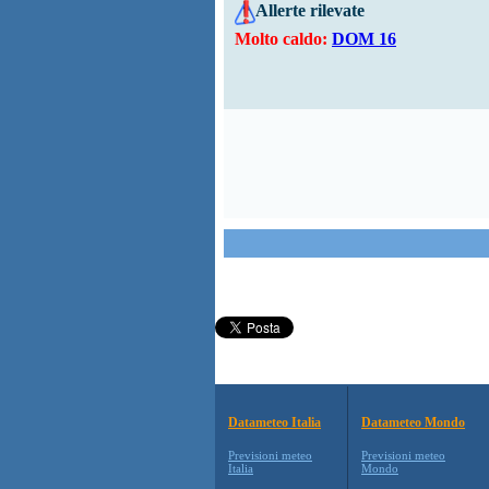
Allerte rilevate
Molto caldo:
DOM 16
Datameteo Italia
Datameteo Mondo
Previsioni meteo
Previsioni meteo
Italia
Mondo