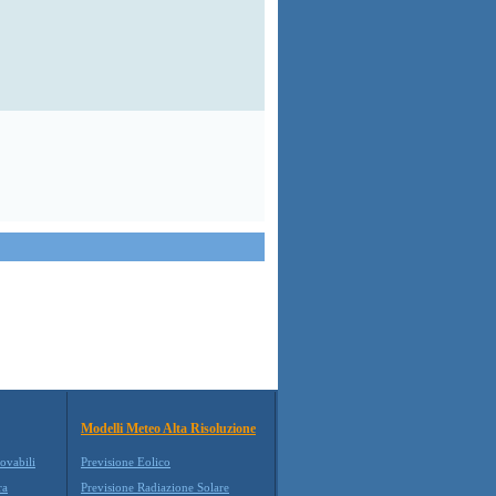
Modelli Meteo Alta Risoluzione
ovabili
Previsione Eolico
ra
Previsione Radiazione Solare