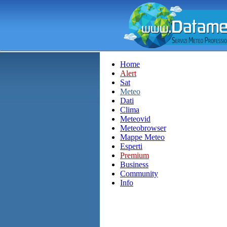
Home
Alert
Sat
Meteo
Dati
Clima
Meteovid
Meteobrowser
Mappe Meteo
Esperti
Premium
Business
Community
Info