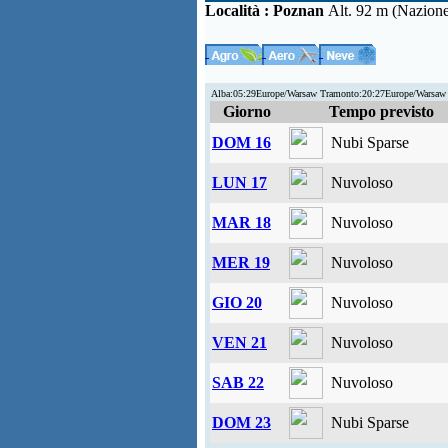
Località :
Poznan
Alt. 92 m (Nazion
Alba:05:29Europe/Warsaw Tramonto:20:27Europe/Warsaw
Giorno
Tempo previsto
DOM 16
Nubi Sparse
LUN 17
Nuvoloso
MAR 18
Nuvoloso
MER 19
Nuvoloso
GIO 20
Nuvoloso
VEN 21
Nuvoloso
SAB 22
Nuvoloso
DOM 23
Nubi Sparse