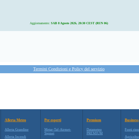
Aggiornamento:
SAB 8 Agosto 2026, 20:30 CEST (RUN 06)
Termini Condizioni e Policy del servizio
Allerta Meteo
Per esperti
Premium
Business
Allerta Grandine
Metar-Taf-Airmet-
Datameteo
Fonti rinn
Sigmet
PREMIUM
Allerta Incendi
Agricoltu