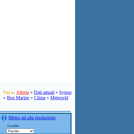
Allerta
»
Dati attuali
»
Synop
Vai a:
»
Boe Marine
»
Clima
»
Meteovid
Meteo ad alta risoluzione
Località: