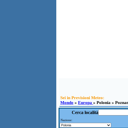
Sei in Previsioni Meteo:
Mondo
»
Europa
» Polonia » Pozna
Cerca località
Nazione: