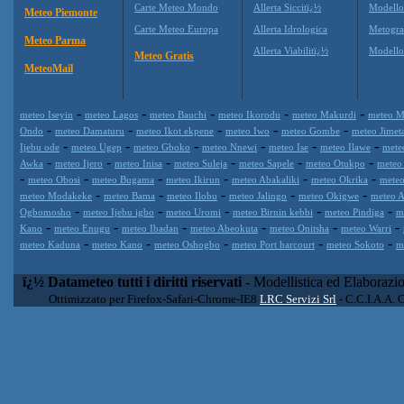
Carte Meteo Mondo
Allerta Siccitï¿½
Modello
Meteo Piemonte
Carte Meteo Europa
Allerta Idrologica
Metogr
Meteo Parma
Allerta Viabilitï¿½
Modell
Meteo Gratis
MeteoMail
-
-
-
-
-
meteo Iseyin
meteo Lagos
meteo Bauchi
meteo Ikorodu
meteo Makurdi
meteo M
-
-
-
-
-
Ondo
meteo Damaturu
meteo Ikot ekpene
meteo Iwo
meteo Gombe
meteo Jimet
-
-
-
-
-
-
Ijebu ode
meteo Ugep
meteo Gboko
meteo Nnewi
meteo Ise
meteo Ilawe
mete
-
-
-
-
-
-
Awka
meteo Ijero
meteo Inisa
meteo Suleja
meteo Sapele
meteo Otukpo
meteo 
-
-
-
-
-
-
meteo Obosi
meteo Bugama
meteo Ikirun
meteo Abakaliki
meteo Okrika
mete
-
-
-
-
-
meteo Modakeke
meteo Bama
meteo Ilobu
meteo Jalingo
meteo Okigwe
meteo 
-
-
-
-
-
Ogbomosho
meteo Ijebu igbo
meteo Uromi
meteo Birnin kebbi
meteo Pindiga
m
-
-
-
-
-
-
Kano
meteo Enugu
meteo Ibadan
meteo Abeokuta
meteo Onitsha
meteo Warri
-
-
-
-
-
meteo Kaduna
meteo Kano
meteo Oshogbo
meteo Port harcourt
meteo Sokoto
m
ï¿½ Datameteo tutti i diritti riservati
- Modellistica ed Elaborazi
Ottimizzato per Firefox-Safari-Chrome-IE8
LRC Servizi Srl
- C.C.I.A.A. 