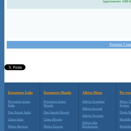
Aggiornamento:
GIO 6 
Termini Condi
Datameteo Italia
Datameteo Mondo
Allerta Meteo
Per esp
Previsioni meteo
Previsioni meteo
Allerta Grandine
Metar-T
Italia
Mondo
Sigmet
Allerta Incendi
Dati Attuali Italia
Dati Attuali Mondo
Flight R
Allerta Tornado
Clima Italia
Clima Mondo
Modell
Allerta Alta
Meteo Regioni
Meteo Europa
Risoluzione
Modell