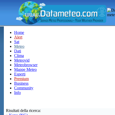
Home
Alert
Sat
Meteo
Dati
Clima
Meteovid
Meteobrowser
Mappe Meteo
Esperti
Premium
Business
Community
Info
Risultati della ricerca: