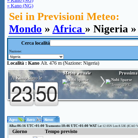
» Kano (NG)
» Kano (NG)
Sei in Previsioni Meteo:
Mondo
»
Africa
» Nigeria 
Cerca località
Nazione:
Località :
Kano
Alt. 476 m (Nazione: Nigeria)
Meteo attuale
Prossima
A
Kano
sono le
Nubi Sparse
Nubi Sparse
Temp:
29°C
Temp:
29°C
Alba:06:16 UTC+01:00 Tramonto:18:46 UTC+01:00 WAT
Lat:12.05N Lon:8.53E (ICAO 
Giorno
Tempo previsto