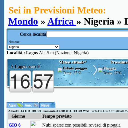
Sei in Previsioni Meteo:
Mondo
»
Africa
» Nigeria » 
Cerca località
Nazione:
Località :
Lagos
Alt. 5 m (Nazione: Nigeria)
Meteo attuale*
Prossima
A
Lagos
sono le
Debole pioggia
Pioggia
Temp:
27°C
Temp:
27°C
Alba:06:43 UTC+01:00 Tramonto:19:00 UTC+01:00 WAT
Lat:6.45N Lon:3.47E (ICAO V
Giorno
Tempo previsto
GIO 6
Nubi sparse con possibili rovesci di pioggia