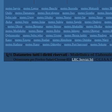
-
-
-
-
-
meteo Iseyin
meteo Lagos
meteo Bauchi
meteo Ikorodu
meteo Makurdi
meteo M
-
-
-
-
-
Ondo
meteo Damaturu
meteo Ikot ekpene
meteo Iwo
meteo Gombe
meteo Jimet
-
-
-
-
-
-
Ijebu ode
meteo Ugep
meteo Gboko
meteo Nnewi
meteo Ise
meteo Ilawe
mete
-
-
-
-
-
-
Awka
meteo Ijero
meteo Inisa
meteo Suleja
meteo Sapele
meteo Otukpo
meteo 
-
-
-
-
-
-
meteo Obosi
meteo Bugama
meteo Ikirun
meteo Abakaliki
meteo Okrika
mete
-
-
-
-
-
meteo Modakeke
meteo Bama
meteo Ilobu
meteo Jalingo
meteo Okigwe
meteo 
-
-
-
-
-
Ogbomosho
meteo Ijebu igbo
meteo Uromi
meteo Birnin kebbi
meteo Pindiga
m
-
-
-
-
-
-
Kano
meteo Enugu
meteo Ibadan
meteo Abeokuta
meteo Onitsha
meteo Warri
-
-
-
-
-
meteo Kaduna
meteo Kano
meteo Oshogbo
meteo Port harcourt
meteo Sokoto
m
ï¿½ Datameteo tutti i diritti riservati
- Modellistica ed Elaborazi
Ottimizzato per Firefox-Safari-Chrome-IE8
LRC Servizi Srl
- C.C.I.A.A. 