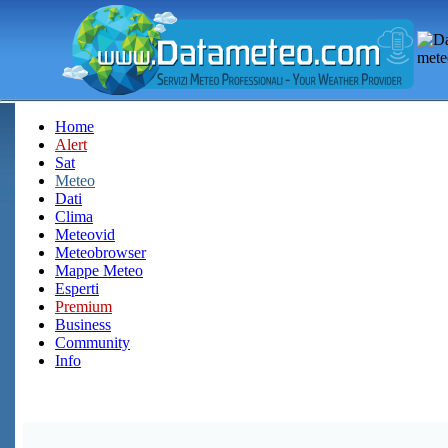
Home
Alert
Sat
Meteo
Dati
Clima
Meteovid
Meteobrowser
Mappe Meteo
Esperti
Premium
Business
Community
Info