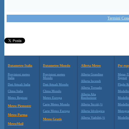
Termini Condi
Datameteo Italia
Datameteo Mondo
Allerta Meteo
Per esp
Previsioni meteo
Previsioni meteo
Allerta Grandine
Metar-T
Italia
Mondo
Sigmet
Allerta Incendi
Dati Attuali Italia
Dati Attuali Mondo
Flight R
Allerta Tornado
Clima Italia
Clima Mondo
Modell
Allerta Alta
Meteo Regioni
Meteo Europa
Risoluzione
Modell
Carte Meteo Mondo
Allerta Siccitï¿½
Modello
Meteo Piemonte
Carte Meteo Europa
Allerta Idrologica
Metogr
Meteo Parma
Allerta Viabilitï¿½
Modell
Meteo Gratis
MeteoMail