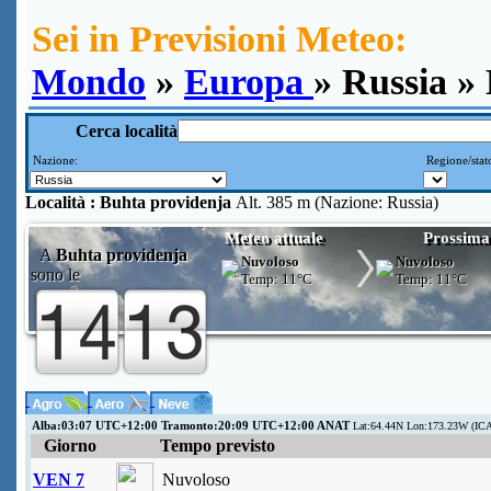
Sei in Previsioni Meteo:
Mondo
»
Europa
» Russia »
Cerca località
Nazione:
Regione/stat
Località :
Buhta providenja
Alt. 385 m (Nazione: Russia)
Meteo attuale
Prossima
A
Buhta providenja
Nuvoloso
Nuvoloso
sono le
Temp:
11°C
Temp:
11°C
Alba:03:07 UTC+12:00 Tramonto:20:09 UTC+12:00 ANAT
Lat:64.44N Lon:173.23W (IC
Giorno
Tempo previsto
VEN 7
Nuvoloso