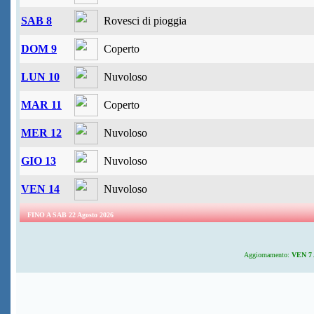
SAB 8
Rovesci di pioggia
DOM 9
Coperto
LUN 10
Nuvoloso
MAR 11
Coperto
MER 12
Nuvoloso
GIO 13
Nuvoloso
VEN 14
Nuvoloso
FINO A SAB 22 Agosto 2026
Aggiornamento:
VEN 7 A