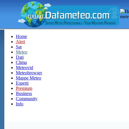
Home
Alert
Sat
Meteo
Dati
Clima
Meteovid
Meteobrowser
Mappe Meteo
Esperti
Premium
Business
Community
Info