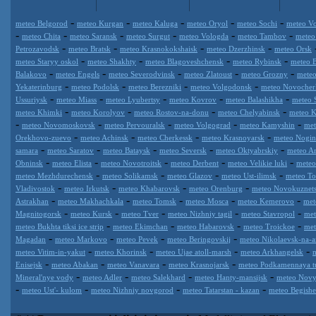
-
-
-
-
-
meteo Belgorod
meteo Kurgan
meteo Kaluga
meteo Oryol
meteo Sochi
meteo Vo
-
-
-
-
-
-
meteo Chita
meteo Saransk
meteo Surgut
meteo Vologda
meteo Tambov
meteo
-
-
-
-
Petrozavodsk
meteo Bratsk
meteo Krasnokokshaisk
meteo Dzerzhinsk
meteo Orsk
-
-
-
-
meteo Staryy oskol
meteo Shakhty
meteo Blagoveshchensk
meteo Rybinsk
meteo 
-
-
-
-
-
Balakovo
meteo Engels
meteo Severodvinsk
meteo Zlatoust
meteo Grozny
meteo
-
-
-
-
Yekaterinburg
meteo Podolsk
meteo Berezniki
meteo Volgodonsk
meteo Novocher
-
-
-
-
-
Ussuriysk
meteo Miass
meteo Lyubertsy
meteo Kovrov
meteo Balashikha
meteo 
-
-
-
-
meteo Khimki
meteo Korolyov
meteo Rostov-na-donu
meteo Chelyabinsk
meteo K
-
-
-
-
-
meteo Novomoskovsk
meteo Pervouralsk
meteo Volgograd
meteo Kamyshin
met
-
-
-
-
Orekhovo-zuevo
meteo Achinsk
meteo Cherkessk
meteo Krasnoyarsk
meteo Nogin
-
-
-
-
-
samara
meteo Saratov
meteo Bataysk
meteo Seversk
meteo Oktyabrskiy
meteo A
-
-
-
-
-
Obninsk
meteo Elista
meteo Novotroitsk
meteo Derbent
meteo Velikie luki
meteo
-
-
-
-
meteo Mezhdurechensk
meteo Solikamsk
meteo Glazov
meteo Ust-ilimsk
meteo Tol
-
-
-
-
Vladivostok
meteo Irkutsk
meteo Khabarovsk
meteo Orenburg
meteo Novokuznet
-
-
-
-
-
Astrakhan
meteo Makhachkala
meteo Tomsk
meteo Mosca
meteo Kemerovo
met
-
-
-
-
-
Magnitogorsk
meteo Kursk
meteo Tver
meteo Nizhniy tagil
meteo Stavropol
met
-
-
-
-
meteo Bukhta tiksi ice strip
meteo Ekimchan
meteo Habarovsk
meteo Troickoe
met
-
-
-
-
Magadan
meteo Markovo
meteo Pevek
meteo Beringovskij
meteo Nikolaevsk-na-
-
-
-
-
meteo Vitim-in-yakut
meteo Khorinsk
meteo Ujae atoll-marsh
meteo Arkhangelsk
-
-
-
-
Enisejsk
meteo Abakan
meteo Vanavara
meteo Krasnojarsk
meteo Podkamennaya t
-
-
-
-
Mineral'nye vody
meteo Adler
meteo Salekhard
meteo Hanty-mansijsk
meteo Novy
-
-
-
-
meteo Ust'- kulom
meteo Nizhniy novgorod
meteo Tatarstan - kazan
meteo Begish