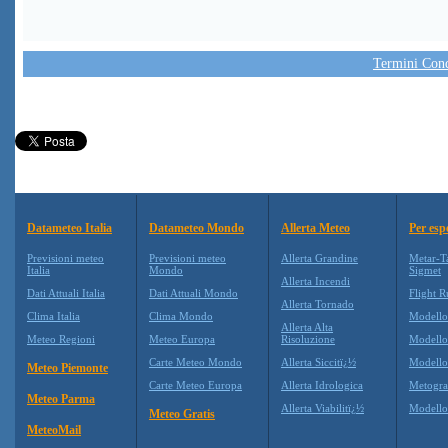
Termini Condi
Datameteo Italia
Datameteo Mondo
Allerta Meteo
Per esp
Previsioni meteo
Previsioni meteo
Allerta Grandine
Metar-T
Italia
Mondo
Sigmet
Allerta Incendi
Dati Attuali Italia
Dati Attuali Mondo
Flight R
Allerta Tornado
Clima Italia
Clima Mondo
Modell
Allerta Alta
Meteo Regioni
Meteo Europa
Risoluzione
Modell
Carte Meteo Mondo
Allerta Siccitï¿½
Modello
Meteo Piemonte
Carte Meteo Europa
Allerta Idrologica
Metogr
Meteo Parma
Allerta Viabilitï¿½
Modell
Meteo Gratis
MeteoMail