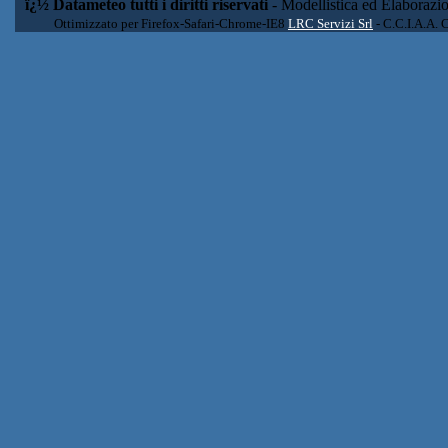
ï¿½ Datameteo tutti i diritti riservati
- Modellistica ed Elaborazi
Ottimizzato per Firefox-Safari-Chrome-IE8
LRC Servizi Srl
- C.C.I.A.A. 