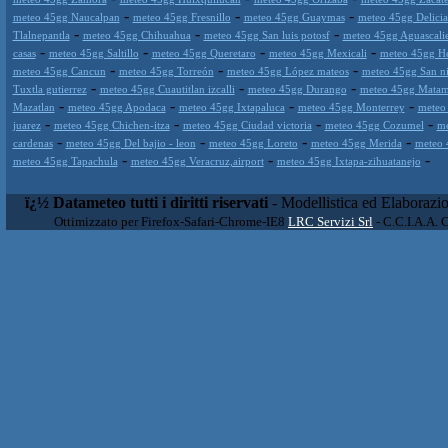
-
-
-
meteo 45gg Naucalpan
meteo 45gg Fresnillo
meteo 45gg Guaymas
meteo 45gg Delicia
-
-
-
Tlalnepantla
meteo 45gg Chihuahua
meteo 45gg San luis potosf
meteo 45gg Aguascalie
-
-
-
-
casas
meteo 45gg Saltillo
meteo 45gg Queretaro
meteo 45gg Mexicali
meteo 45gg He
-
-
-
meteo 45gg Cancun
meteo 45gg Torreón
meteo 45gg López mateos
meteo 45gg San nic
-
-
-
Tuxtla gutierrez
meteo 45gg Cuautitlan izcalli
meteo 45gg Durango
meteo 45gg Matam
-
-
-
-
Mazatlan
meteo 45gg Apodaca
meteo 45gg Ixtapaluca
meteo 45gg Monterrey
meteo 
-
-
-
-
juarez
meteo 45gg Chichen-itza
meteo 45gg Ciudad victoria
meteo 45gg Cozumel
me
-
-
-
-
cardenas
meteo 45gg Del bajio - leon
meteo 45gg Loreto
meteo 45gg Merida
meteo 
-
-
-
meteo 45gg Tapachula
meteo 45gg Veracruz,airport
meteo 45gg Ixtapa-zihuatanejo
ï¿½ Datameteo tutti i diritti riservati
- Modellistica ed Elaborazi
Ottimizzato per Firefox-Safari-Chrome-IE8
LRC Servizi Srl
- C.C.I.A.A. 