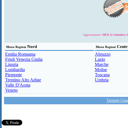
Aggiornamento:
MER 22 Settembre 20
Nord
Centr
Meteo Regioni
Meteo Regioni
Emilia Romagna
Abruzzo
Friuli Venezia Giulia
Lazio
Liguria
Marche
Lombardia
Molise
Piemonte
Toscana
Trentino Alto Adige
Umbria
Valle D'Aosta
Veneto
Termini Condi