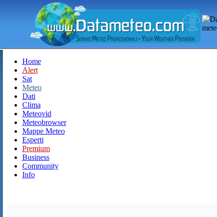
Home
Alert
Sat
Meteo
Dati
Clima
Meteovid
Meteobrowser
Mappe Meteo
Esperti
Premium
Business
Community
Info