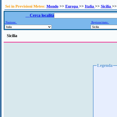
Sei in Previsioni Meteo:
Mondo
>>
Europa
>>
Italia
>>
Sicilia
>>
Cerca località
Nazione:
Regione/stato:
Sicilia
Legenda