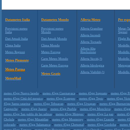
Datameteo Italia
Datameteo Mondo
Allerta Meteo
Per espe
Previsioni meteo
Previsioni meteo
Allerta Grandine
Metar-Ta
Italia
Mondo
Sigmet
Allerta Incendi
Dati Attuali Italia
Dati Attuali Mondo
Flight Ru
Allerta Tornado
Clima Italia
Clima Mondo
Modello
Allerta Alta
Meteo Regioni
Meteo Europa
Risoluzione
Modello
Carte Meteo Mondo
Allerta Siccitï¿½
Modello
Meteo Piemonte
Carte Meteo Europa
Allerta Idrologica
Metogr
Meteo Parma
Allerta Viabilitï¿½
Modell
Meteo Gratis
MeteoMail
-
-
-
meteo 45gg Nuevo laredo
meteo 45gg Cuernavaca
meteo 45gg Irapuato
meteo 45gg P
-
-
-
meteo 45gg Città del messico
meteo 45gg Ecatepec
meteo 45gg Tepic
meteo 45gg Victo
-
-
-
45gg Santa catarina
meteo 45gg Tehuacan
meteo 45gg Uruapan
meteo 45gg Buenavist
-
-
-
-
Campeche
meteo 45gg Juarez
meteo 45gg Puebla
meteo 45gg Monclova
meteo 45gg
-
-
-
meteo 45gg San pablo de las salinas
meteo 45gg Metepec
meteo 45gg La paz
meteo 45
-
-
-
-
Cholula
meteo 45gg Minatitlan
meteo 45gg Monterrey
meteo 45gg Cuautla
meteo 4
-
-
-
-
colorado
meteo 45gg Salamanca
meteo 45gg Chetumal
meteo 45gg Cordoba
meteo 
-
-
-
meteo 45gg Zamora
meteo 45gg Huixquilucan
meteo 45gg Orizaba
meteo 45gg Zacate