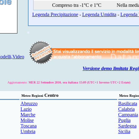
Compreso tra -1°C e 1°C
Nella medi
Legenda Precipitazione
-
Legenda Umidita
-
Legenda 
delli,Video
Versione demo limitata Regi
Aggiornamento:
MER 22 Settembre 2010, ora italiana 15:09 (UTC+1 Inverno UTC+2 Estate)
Centro
Meteo Regioni
Meteo Regio
Abruzzo
Basilicata
Lazio
Calabria
Marche
Campania
Molise
Puglia
Toscana
Sardegna
Umbria
Sicilia