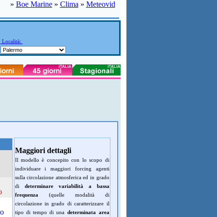
»
Boe Marine
»
Clima
»
Meteovid
Località:
Maggiori dettagli
Il modello è concepito con lo scopo di
individuare i maggiori forcing agenti
sulla circolazione atmosferica ed in grado
di
determinare variabilità a bassa
o
frequenza
(quelle modalità di
circolazione in grado di caratterizzare il
do
tipo di tempo di una
determinata area