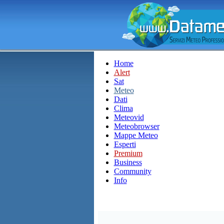
Home
Alert
Sat
Meteo
Dati
Clima
Meteovid
Meteobrowser
Mappe Meteo
Esperti
Premium
Business
Community
Info