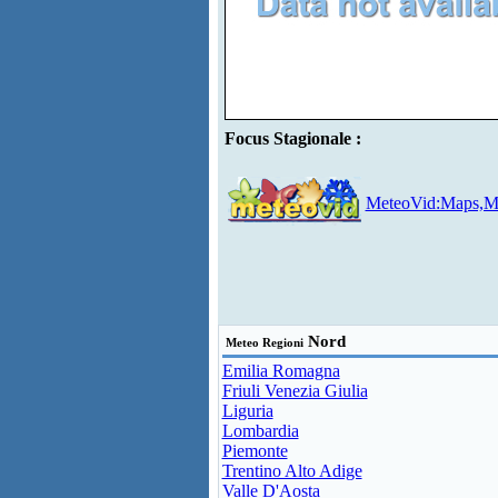
Focus Stagionale :
MeteoVid:Maps,Mo
Nord
Meteo Regioni
Emilia Romagna
Friuli Venezia Giulia
Liguria
Lombardia
Piemonte
Trentino Alto Adige
Valle D'Aosta