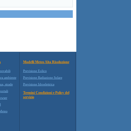
s
Modelli Meteo Alta Risoluzione
novabili
Previsione Eolico
ura ambiente
Previsione Radiazione Solare
ua, strade
Previsione Idroelettrica
ortali
Termini Condizioni e Policy del
servizio
owser
d
Meteo