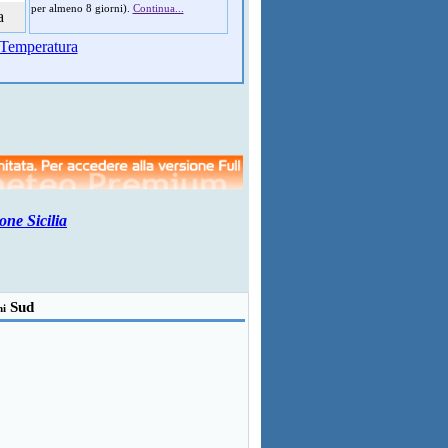
per almeno 8 giorni).
Continua...
a
Temperatura
one Sicilia
Sud
ni