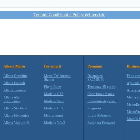
Termini Condizioni e Policy del servizio
Allerta Meteo
Per esperti
Premium
Busines
Allerta Grandine
Metar-Taf-Airmet-
Datameteo
Fonti rin
Sigmet
PREMIUM
Allerta Incendi
Agricolt
Flight Rules
Tendenza 45 giorni
Allerta Tornado
Aria, acq
Modello GFS
Carte fino a 6 mesi
Allerta Alta
Media e p
Risoluzione
Modello WRF
Previsioni stagionali
MeteoBr
Allerta Siccitï¿½
Modello CFS
Supporto
MeteoVi
Allerta Idrologica
Metogrammi
Login Abbonato
Modelli 
Allerta Viabilitï¿½
Modello WW3
Recupera Password