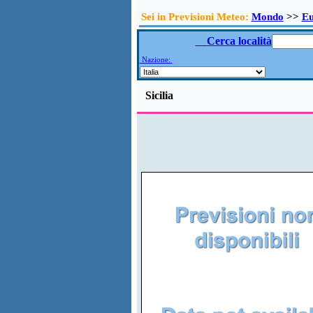
Sei in Previsioni Meteo:
Mondo
>>
E
Cerca località
Nazione:
Sicilia