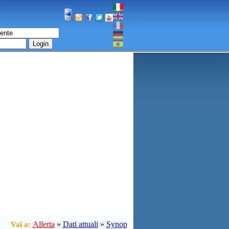
Login
Allerta
»
Dati attuali
»
Synop
Vai a: