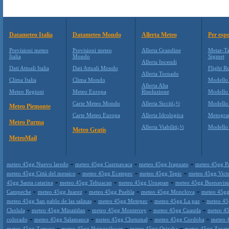
Datameteo Italia
Datameteo Mondo
Allerta Meteo
Per espe
Previsioni meteo
Previsioni meteo
Allerta Grandine
Metar-Ta
Italia
Mondo
Sigmet
Allerta Incendi
Dati Attuali Italia
Dati Attuali Mondo
Flight Ru
Allerta Tornado
Clima Italia
Clima Mondo
Modello
Allerta Alta
Meteo Regioni
Meteo Europa
Risoluzione
Modello
Carte Meteo Mondo
Allerta Siccitï¿½
Modello
Meteo Piemonte
Carte Meteo Europa
Allerta Idrologica
Metogr
Meteo Parma
Allerta Viabilitï¿½
Modell
Meteo Gratis
MeteoMail
-
-
-
meteo 45gg Nuevo laredo
meteo 45gg Cuernavaca
meteo 45gg Irapuato
meteo 45gg P
-
-
-
meteo 45gg Città del messico
meteo 45gg Ecatepec
meteo 45gg Tepic
meteo 45gg Victo
-
-
-
45gg Santa catarina
meteo 45gg Tehuacan
meteo 45gg Uruapan
meteo 45gg Buenavist
-
-
-
-
Campeche
meteo 45gg Juarez
meteo 45gg Puebla
meteo 45gg Monclova
meteo 45gg
-
-
-
meteo 45gg San pablo de las salinas
meteo 45gg Metepec
meteo 45gg La paz
meteo 45
-
-
-
-
Cholula
meteo 45gg Minatitlan
meteo 45gg Monterrey
meteo 45gg Cuautla
meteo 4
-
-
-
-
colorado
meteo 45gg Salamanca
meteo 45gg Chetumal
meteo 45gg Cordoba
meteo 
-
-
-
meteo 45gg Zamora
meteo 45gg Huixquilucan
meteo 45gg Orizaba
meteo 45gg Zacate