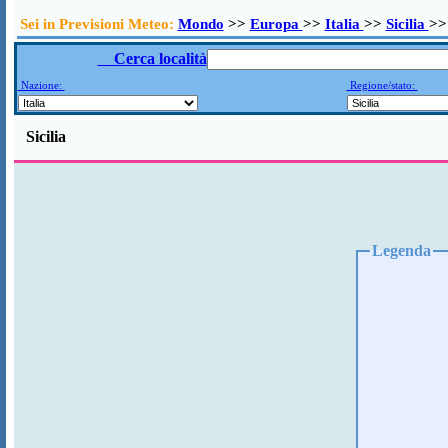
Sei in Previsioni Meteo:
Mondo
>>
Europa
>>
Italia
>>
Sicilia
>>
Cerca località
Nazione:
Regione/stato:
Sicilia
Legenda