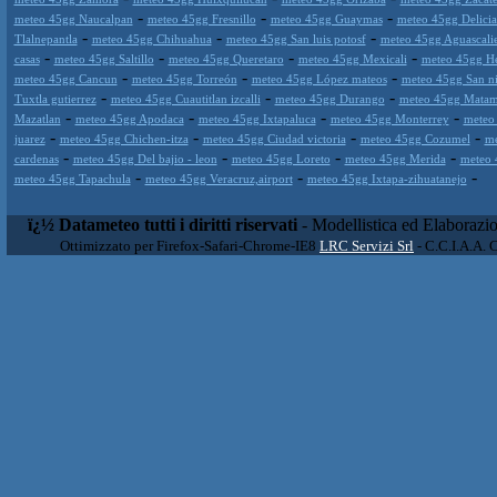
-
-
-
meteo 45gg Naucalpan
meteo 45gg Fresnillo
meteo 45gg Guaymas
meteo 45gg Delicia
-
-
-
Tlalnepantla
meteo 45gg Chihuahua
meteo 45gg San luis potosf
meteo 45gg Aguascalie
-
-
-
-
casas
meteo 45gg Saltillo
meteo 45gg Queretaro
meteo 45gg Mexicali
meteo 45gg He
-
-
-
meteo 45gg Cancun
meteo 45gg Torreón
meteo 45gg López mateos
meteo 45gg San nic
-
-
-
Tuxtla gutierrez
meteo 45gg Cuautitlan izcalli
meteo 45gg Durango
meteo 45gg Matam
-
-
-
-
Mazatlan
meteo 45gg Apodaca
meteo 45gg Ixtapaluca
meteo 45gg Monterrey
meteo 
-
-
-
-
juarez
meteo 45gg Chichen-itza
meteo 45gg Ciudad victoria
meteo 45gg Cozumel
me
-
-
-
-
cardenas
meteo 45gg Del bajio - leon
meteo 45gg Loreto
meteo 45gg Merida
meteo 
-
-
-
meteo 45gg Tapachula
meteo 45gg Veracruz,airport
meteo 45gg Ixtapa-zihuatanejo
ï¿½ Datameteo tutti i diritti riservati
- Modellistica ed Elaborazi
Ottimizzato per Firefox-Safari-Chrome-IE8
LRC Servizi Srl
- C.C.I.A.A. 