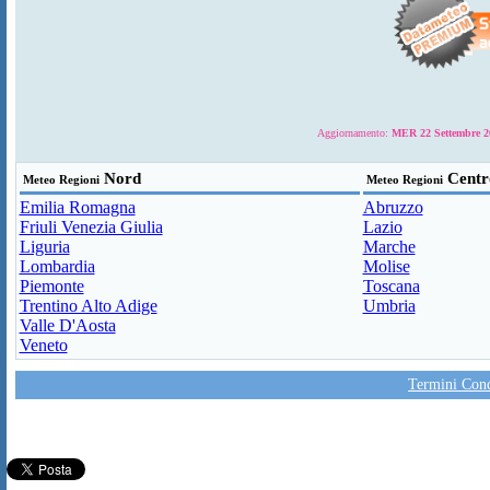
Aggiornamento:
MER 22 Settembre 20
Nord
Centr
Meteo Regioni
Meteo Regioni
Emilia Romagna
Abruzzo
Friuli Venezia Giulia
Lazio
Liguria
Marche
Lombardia
Molise
Piemonte
Toscana
Trentino Alto Adige
Umbria
Valle D'Aosta
Veneto
Termini Condi