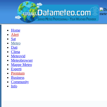
Home
Alert
Sat
Meteo
Dati
Clima
Meteovid
Meteobrowser
Mappe Meteo
Esperti
Premium
Business
Community
Info