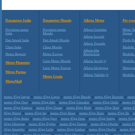
Datameteo Italia
Datameteo Mondo
Allerta Meteo
Per espe
Previsioni meteo
Previsioni meteo
Allerta Grandine
Metar-Ta
Italia
Mondo
Sigmet
Allerta Incendi
Dati Attuali Italia
Dati Attuali Mondo
Flight Ru
Allerta Tornado
Clima Italia
Clima Mondo
Modello
Allerta Alta
Meteo Regioni
Meteo Europa
Risoluzione
Modello
Carte Meteo Mondo
Allerta Siccitï¿½
Modello
Meteo Piemonte
Carte Meteo Europa
Allerta Idrologica
Metogr
Meteo Parma
Allerta Viabilitï¿½
Modell
Meteo Gratis
MeteoMail
-
-
-
-
meteo 45gg Iseyin
meteo 45gg Lagos
meteo 45gg Bauchi
meteo 45gg Ikorodu
mete
-
-
-
-
meteo 45gg Owo
meteo 45gg Ado
meteo 45gg Umuahia
meteo 45gg Ondo
meteo 4
-
-
-
-
meteo 45gg Kaduna
meteo 45gg Gusau
meteo 45gg Mubi
meteo 45gg Ikire
meteo 4
-
-
-
-
-
45gg Nnewi
meteo 45gg Ise
meteo 45gg Ilawe
meteo 45gg Ikare
meteo 45gg Ila
m
-
-
-
-
meteo 45gg Awka
meteo 45gg Ijero
meteo 45gg Inisa
meteo 45gg Suleja
meteo 45gg
-
-
-
-
45gg Gbongan
meteo 45gg Ejigbo
meteo 45gg Funtua
meteo 45gg Igboho
meteo 45
-
-
-
-
45gg Amaigbo
meteo 45gg Lafia
meteo 45gg Gashua
meteo 45gg Opobo
meteo 45g
-
-
-
-
45gg Ilobu
meteo 45gg Jalingo
meteo 45gg Okigwe
meteo 45gg Aba
meteo 45gg Of