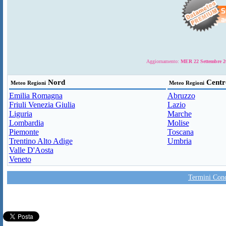
Aggiornamento:
MER 22 Settembre 20
Nord
Centr
Meteo Regioni
Meteo Regioni
Emilia Romagna
Abruzzo
Friuli Venezia Giulia
Lazio
Liguria
Marche
Lombardia
Molise
Piemonte
Toscana
Trentino Alto Adige
Umbria
Valle D'Aosta
Veneto
Termini Condi