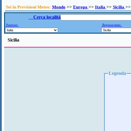
Sei in Previsioni Meteo:
Mondo
>>
Europa
>>
Italia
>>
Sicilia
>>
Cerca località
Nazione:
Regione/stato:
Sicilia
Legenda