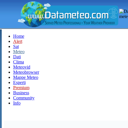
Home
Alert
Sat
Meteo
Dati
Clima
Meteovid
Meteobrowser
Mappe Meteo
Esperti
Premium
Business
Community
Info