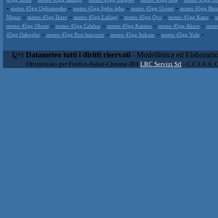
-
-
-
-
meteo 45gg Ogbomosho
meteo 45gg Ijebu igbo
meteo 45gg Uromi
meteo 45gg Birn
-
-
-
-
-
Nkpor
meteo 45gg Ikere
meteo 45gg Lafiagi
meteo 45gg Oyo
meteo 45gg Kano
m
-
-
-
-
meteo 45gg Okene
meteo 45gg Calabar
meteo 45gg Katsina
meteo 45gg Akure
mete
-
-
-
-
45gg Oshogbo
meteo 45gg Port harcourt
meteo 45gg Sokoto
meteo 45gg Yola
ï¿½ Datameteo tutti i diritti riservati
- Modellistica ed Elaborazi
Ottimizzato per Firefox-Safari-Chrome-IE8
LRC Servizi Srl
- C.C.I.A.A. 