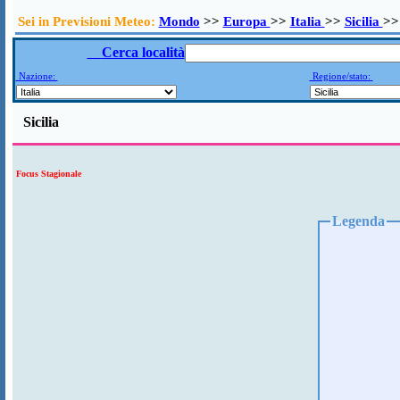
Sei in Previsioni Meteo:
Mondo
>>
Europa
>>
Italia
>>
Sicilia
>>
Cerca località
Nazione:
Regione/stato:
Sicilia
Focus Stagionale
Legenda