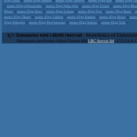
45gg Ilobu
meteo 45gg Jalingo
meteo 45gg Okigwe
meteo 45gg Aba
meteo 45gg Of
-
-
-
-
meteo 45gg Ogbomosho
meteo 45gg Ijebu igbo
meteo 45gg Uromi
meteo 45gg Birn
-
-
-
-
-
Nkpor
meteo 45gg Ikere
meteo 45gg Lafiagi
meteo 45gg Oyo
meteo 45gg Kano
m
-
-
-
-
meteo 45gg Okene
meteo 45gg Calabar
meteo 45gg Katsina
meteo 45gg Akure
mete
-
-
-
-
45gg Oshogbo
meteo 45gg Port harcourt
meteo 45gg Sokoto
meteo 45gg Yola
ï¿½ Datameteo tutti i diritti riservati
- Modellistica ed Elaborazi
Ottimizzato per Firefox-Safari-Chrome-IE8
LRC Servizi Srl
- C.C.I.A.A. 