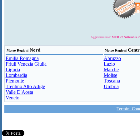
Aggiornamento:
MER 22 Settembre 20
Nord
Centr
Meteo Regioni
Meteo Regioni
Emilia Romagna
Abruzzo
Friuli Venezia Giulia
Lazio
Liguria
Marche
Lombardia
Molise
Piemonte
Toscana
Trentino Alto Adige
Umbria
Valle D'Aosta
Veneto
Termini Condi