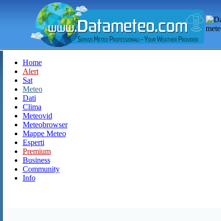
Home
Alert
Sat
Meteo
Dati
Clima
Meteovid
Meteobrowser
Mappe Meteo
Esperti
Premium
Business
Community
Info