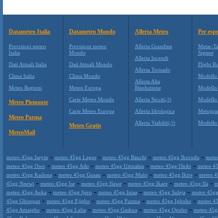
Datameteo Italia
Datameteo Mondo
Allerta Meteo
Per espe
Previsioni meteo
Previsioni meteo
Allerta Grandine
Metar-Ta
Italia
Mondo
Sigmet
Allerta Incendi
Dati Attuali Italia
Dati Attuali Mondo
Flight Ru
Allerta Tornado
Clima Italia
Clima Mondo
Modello
Allerta Alta
Meteo Regioni
Meteo Europa
Risoluzione
Modello
Carte Meteo Mondo
Allerta Siccitï¿½
Modello
Meteo Piemonte
Carte Meteo Europa
Allerta Idrologica
Metogr
Meteo Parma
Allerta Viabilitï¿½
Modell
Meteo Gratis
MeteoMail
-
-
-
-
meteo 45gg Iseyin
meteo 45gg Lagos
meteo 45gg Bauchi
meteo 45gg Ikorodu
mete
-
-
-
-
meteo 45gg Owo
meteo 45gg Ado
meteo 45gg Umuahia
meteo 45gg Ondo
meteo 4
-
-
-
-
meteo 45gg Kaduna
meteo 45gg Gusau
meteo 45gg Mubi
meteo 45gg Ikire
meteo 4
-
-
-
-
-
45gg Nnewi
meteo 45gg Ise
meteo 45gg Ilawe
meteo 45gg Ikare
meteo 45gg Ila
m
-
-
-
-
meteo 45gg Awka
meteo 45gg Ijero
meteo 45gg Inisa
meteo 45gg Suleja
meteo 45gg
-
-
-
-
45gg Gbongan
meteo 45gg Ejigbo
meteo 45gg Funtua
meteo 45gg Igboho
meteo 45
-
-
-
-
45gg Amaigbo
meteo 45gg Lafia
meteo 45gg Gashua
meteo 45gg Opobo
meteo 45g
-
-
-
-