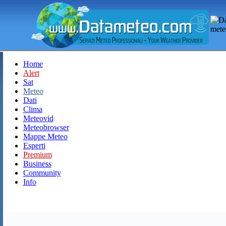
Home
Alert
Sat
Meteo
Dati
Clima
Meteovid
Meteobrowser
Mappe Meteo
Esperti
Premium
Business
Community
Info