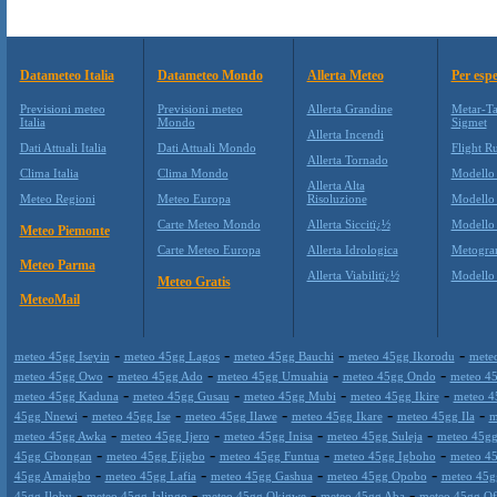
Datameteo Italia
Datameteo Mondo
Allerta Meteo
Per espe
Previsioni meteo
Previsioni meteo
Allerta Grandine
Metar-Ta
Italia
Mondo
Sigmet
Allerta Incendi
Dati Attuali Italia
Dati Attuali Mondo
Flight Ru
Allerta Tornado
Clima Italia
Clima Mondo
Modello
Allerta Alta
Meteo Regioni
Meteo Europa
Risoluzione
Modello
Carte Meteo Mondo
Allerta Siccitï¿½
Modello
Meteo Piemonte
Carte Meteo Europa
Allerta Idrologica
Metogr
Meteo Parma
Allerta Viabilitï¿½
Modell
Meteo Gratis
MeteoMail
-
-
-
-
meteo 45gg Iseyin
meteo 45gg Lagos
meteo 45gg Bauchi
meteo 45gg Ikorodu
mete
-
-
-
-
meteo 45gg Owo
meteo 45gg Ado
meteo 45gg Umuahia
meteo 45gg Ondo
meteo 4
-
-
-
-
meteo 45gg Kaduna
meteo 45gg Gusau
meteo 45gg Mubi
meteo 45gg Ikire
meteo 4
-
-
-
-
-
45gg Nnewi
meteo 45gg Ise
meteo 45gg Ilawe
meteo 45gg Ikare
meteo 45gg Ila
m
-
-
-
-
meteo 45gg Awka
meteo 45gg Ijero
meteo 45gg Inisa
meteo 45gg Suleja
meteo 45gg
-
-
-
-
45gg Gbongan
meteo 45gg Ejigbo
meteo 45gg Funtua
meteo 45gg Igboho
meteo 45
-
-
-
-
45gg Amaigbo
meteo 45gg Lafia
meteo 45gg Gashua
meteo 45gg Opobo
meteo 45g
-
-
-
-
45gg Ilobu
meteo 45gg Jalingo
meteo 45gg Okigwe
meteo 45gg Aba
meteo 45gg Of