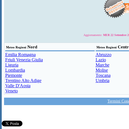
Aggiornamento:
MER 22 Settembre 20
Nord
Centr
Meteo Regioni
Meteo Regioni
Emilia Romagna
Abruzzo
Friuli Venezia Giulia
Lazio
Liguria
Marche
Lombardia
Molise
Piemonte
Toscana
Trentino Alto Adige
Umbria
Valle D'Aosta
Veneto
Termini Condi