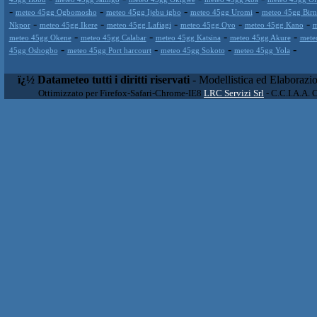
-
-
-
-
meteo 45gg Ogbomosho
meteo 45gg Ijebu igbo
meteo 45gg Uromi
meteo 45gg Birn
-
-
-
-
-
Nkpor
meteo 45gg Ikere
meteo 45gg Lafiagi
meteo 45gg Oyo
meteo 45gg Kano
m
-
-
-
-
meteo 45gg Okene
meteo 45gg Calabar
meteo 45gg Katsina
meteo 45gg Akure
mete
-
-
-
-
45gg Oshogbo
meteo 45gg Port harcourt
meteo 45gg Sokoto
meteo 45gg Yola
ï¿½ Datameteo tutti i diritti riservati
- Modellistica ed Elaborazi
Ottimizzato per Firefox-Safari-Chrome-IE8
LRC Servizi Srl
- C.C.I.A.A. 