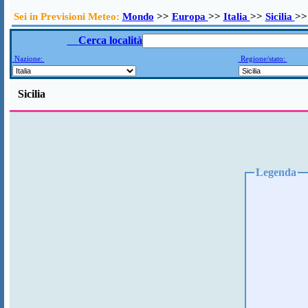
Sei in Previsioni Meteo:
Mondo
>>
Europa
>>
Italia
>>
Sicilia
>>
Cerca località
Nazione:
Regione/stato:
Sicilia
Legenda