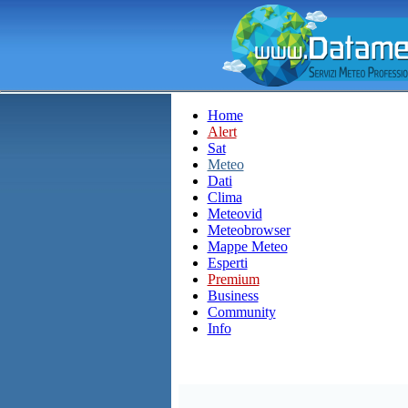
Home
Alert
Sat
Meteo
Dati
Clima
Meteovid
Meteobrowser
Mappe Meteo
Esperti
Premium
Business
Community
Info