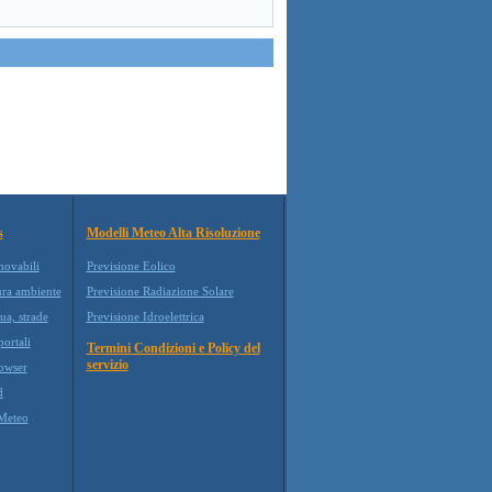
s
Modelli Meteo Alta Risoluzione
novabili
Previsione Eolico
ura ambiente
Previsione Radiazione Solare
ua, strade
Previsione Idroelettrica
ortali
Termini Condizioni e Policy del
servizio
owser
d
Meteo