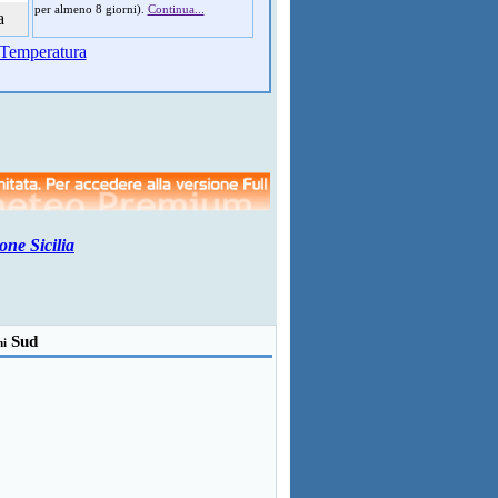
per almeno 8 giorni).
Continua...
a
Temperatura
one Sicilia
Sud
ni