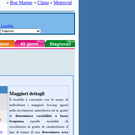
»
Boe Marine
»
Clima
»
Meteovid
Località:
Maggiori dettagli
Il modello è concepito con lo scopo di
individuare i maggiori forcing agenti
sulla circolazione atmosferica ed in grado
di
determinare variabilità a bassa
o
frequenza
(quelle modalità di
circolazione in grado di caratterizzare il
do
tipo di tempo di una
determinata area