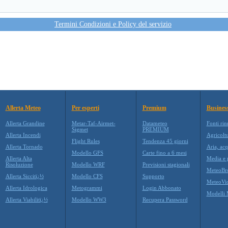
Termini Condizioni e Policy del servizio
Allerta Meteo
Per esperti
Premium
Busines
Allerta Grandine
Metar-Taf-Airmet-
Datameteo
Fonti rin
Sigmet
PREMIUM
Allerta Incendi
Agricolt
Flight Rules
Tendenza 45 giorni
Allerta Tornado
Aria, acq
Modello GFS
Carte fino a 6 mesi
Allerta Alta
Media e p
Risoluzione
Modello WRF
Previsioni stagionali
MeteoBr
Allerta Siccitï¿½
Modello CFS
Supporto
MeteoVi
Allerta Idrologica
Metogrammi
Login Abbonato
Modelli 
Allerta Viabilitï¿½
Modello WW3
Recupera Password