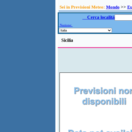
Sei in Previsioni Meteo:
Mondo
>>
E
Cerca località
Nazione:
Sicilia