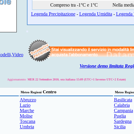
Compreso tra -1°C e 1°C
Nella medi
Legenda Precipitazione
-
Legenda Umidita
-
Legenda 
delli,Video
Versione demo limitata Regi
Aggiornamento:
MER 22 Settembre 2010, ora italiana 15:09 (UTC+1 Inverno UTC+2 Estate)
Centro
Meteo Regioni
Meteo Regio
Abruzzo
Basilicata
Lazio
Calabria
Marche
Campania
Molise
Puglia
Toscana
Sardegna
Umbria
Sicilia