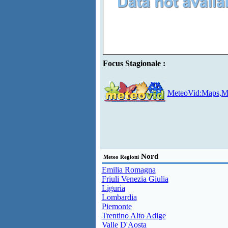
Focus Stagionale :
MeteoVid:Maps,Mo
Nord
Meteo Regioni
Emilia Romagna
Friuli Venezia Giulia
Liguria
Lombardia
Piemonte
Trentino Alto Adige
Valle D'Aosta