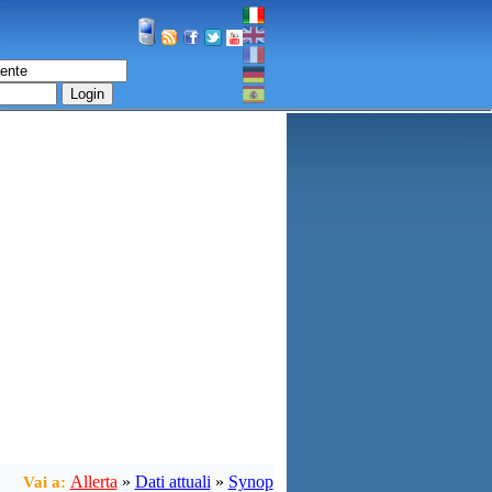
Login
Allerta
»
Dati attuali
»
Synop
Vai a: