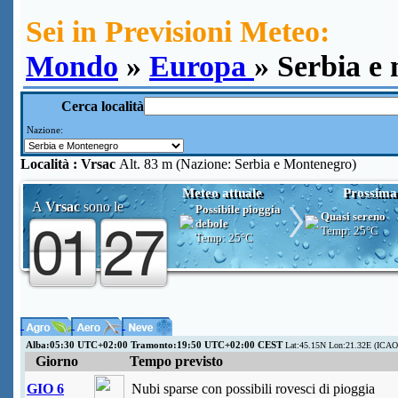
Sei in Previsioni Meteo:
Mondo
»
Europa
» Serbia e
Cerca località
Nazione:
Località :
Vrsac
Alt. 83 m (Nazione: Serbia e Montenegro)
Meteo attuale
Prossima
A
Vrsac
sono le
Possibile pioggia
Quasi sereno
debole
Temp:
25°C
Temp:
25°C
Alba:05:30 UTC+02:00 Tramonto:19:50 UTC+02:00 CEST
Lat:45.15N Lon:21.32E (ICAO
Giorno
Tempo previsto
GIO 6
Nubi sparse con possibili rovesci di pioggia