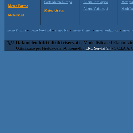
Carte Meteo Europa
Allerta Idrologica
Metogr
Meteo Parma
Allerta Viabilitï¿½
Modell
Meteo Gratis
MeteoMail
-
-
-
-
-
meteo Pristina
meteo Novi sad
meteo Nis
meteo Prizren
meteo Podgorica
meteo 
ï¿½ Datameteo tutti i diritti riservati
- Modellistica ed Elaborazi
Ottimizzato per Firefox-Safari-Chrome-IE8
LRC Servizi Srl
- C.C.I.A.A. 