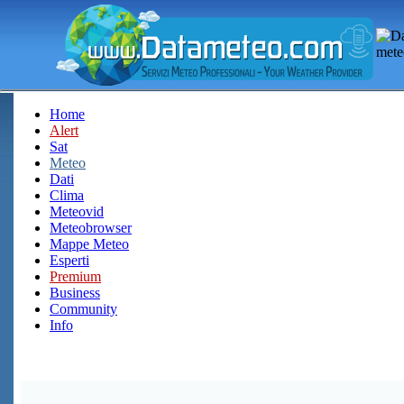
Home
Alert
Sat
Meteo
Dati
Clima
Meteovid
Meteobrowser
Mappe Meteo
Esperti
Premium
Business
Community
Info