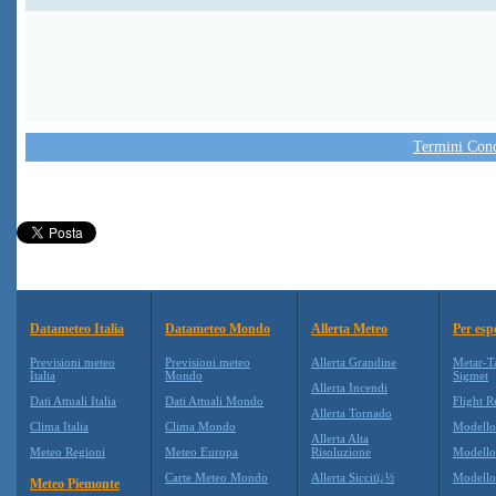
Termini Condi
Datameteo Italia
Datameteo Mondo
Allerta Meteo
Per esp
Previsioni meteo
Previsioni meteo
Allerta Grandine
Metar-T
Italia
Mondo
Sigmet
Allerta Incendi
Dati Attuali Italia
Dati Attuali Mondo
Flight R
Allerta Tornado
Clima Italia
Clima Mondo
Modell
Allerta Alta
Meteo Regioni
Meteo Europa
Risoluzione
Modell
Carte Meteo Mondo
Allerta Siccitï¿½
Modello
Meteo Piemonte