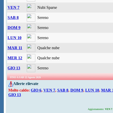
VEN 7
Nubi Sparse
SAB 8
Sereno
DOM 9
Sereno
LUN 10
Sereno
MAR 11
Qualche nube
MER 12
Qualche nube
GIO 13
Sereno
FINO A SAB 22 Agosto 2026
Allerte rilevate
Molto caldo:
GIO 6
,
VEN 7
,
SAB 8
,
DOM 9
,
LUN 10
,
MAR 
GIO 13
Aggiornamento:
VEN 7 A