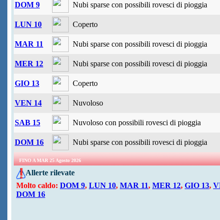
DOM 9
Nubi sparse con possibili rovesci di pioggia
LUN 10
Coperto
MAR 11
Nubi sparse con possibili rovesci di pioggia
MER 12
Nubi sparse con possibili rovesci di pioggia
GIO 13
Coperto
VEN 14
Nuvoloso
SAB 15
Nuvoloso con possibili rovesci di pioggia
DOM 16
Nubi sparse con possibili rovesci di pioggia
FINO A MAR 25 Agosto 2026
Allerte rilevate
Molto caldo:
DOM 9
,
LUN 10
,
MAR 11
,
MER 12
,
GIO 13
,
V
DOM 16