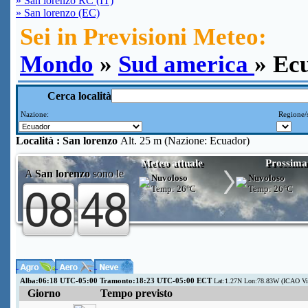
» San lorenzo RC (IT)
» San lorenzo (EC)
Sei in Previsioni Meteo:
Mondo
»
Sud america
» Ec
Cerca località
Nazione:
Regione/s
Località :
San lorenzo
Alt. 25 m (Nazione: Ecuador)
Meteo attuale
Prossima
A
San lorenzo
sono le
Nuvoloso
Nuvoloso
Temp:
26°C
Temp:
26°C
Alba:06:18 UTC-05:00 Tramonto:18:23 UTC-05:00 ECT
Lat:1.27N Lon:78.83W (ICAO Vic
Giorno
Tempo previsto