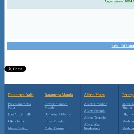
Aggiornamento:
DOM 9 
Termini Condi
Datameteo Italia
Datameteo Mondo
Allerta Meteo
Per esp
Previsioni meteo
Previsioni meteo
Allerta Grandine
Metar-T
Italia
Mondo
Sigmet
Allerta Incendi
Dati Attuali Italia
Dati Attuali Mondo
Flight R
Allerta Tornado
Clima Italia
Clima Mondo
Modell
Allerta Alta
Meteo Regioni
Meteo Europa
Risoluzione
Modell