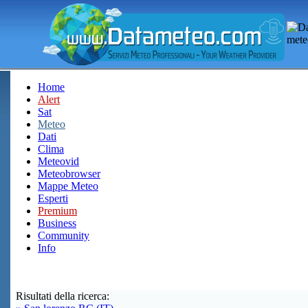
Home
Alert
Sat
Meteo
Dati
Clima
Meteovid
Meteobrowser
Mappe Meteo
Esperti
Premium
Business
Community
Info
Risultati della ricerca: