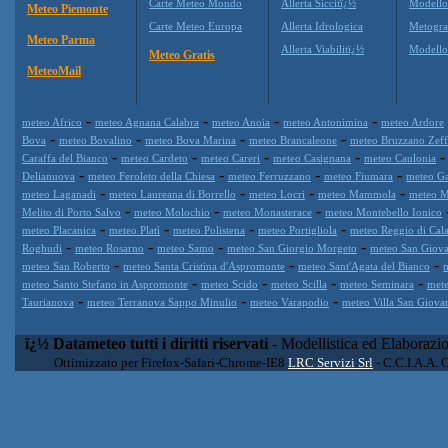
Carte Meteo Mondo
Allerta Siccitï¿½
Modello
Meteo Piemonte
Carte Meteo Europa
Allerta Idrologica
Metogr
Meteo Parma
Allerta Viabilitï¿½
Modell
Meteo Gratis
MeteoMail
-
-
-
-
meteo Africo
meteo Agnana Calabra
meteo Anoia
meteo Antonimina
meteo Ardore
-
-
-
-
Bova
meteo Bovalino
meteo Bova Marina
meteo Brancaleone
meteo Bruzzano Zeff
-
-
-
-
Caraffa del Bianco
meteo Cardeto
meteo Careri
meteo Casignana
meteo Caulonia
-
-
-
-
Delianuova
meteo Feroleto della Chiesa
meteo Ferruzzano
meteo Fiumara
meteo Ga
-
-
-
-
meteo Laganadi
meteo Laureana di Borrello
meteo Locri
meteo Mammola
meteo Ma
-
-
-
Melito di Porto Salvo
meteo Molochio
meteo Monasterace
meteo Montebello Ionico
-
-
-
-
meteo Placanica
meteo Platì
meteo Polistena
meteo Portigliola
meteo Reggio di Cala
-
-
-
-
Roghudi
meteo Rosarno
meteo Samo
meteo San Giorgio Morgeto
meteo San Giova
-
-
-
meteo San Roberto
meteo Santa Cristina d'Aspromonte
meteo Sant'Agata del Bianco
m
-
-
-
-
meteo Santo Stefano in Aspromonte
meteo Scido
meteo Scilla
meteo Seminara
mete
-
-
-
Taurianova
meteo Terranova Sappo Minulio
meteo Varapodio
meteo Villa San Giova
ï¿½ Datameteo tutti i diritti riservati
- Modellistica ed Elaborazi
Ottimizzato per Firefox-Safari-Chrome-IE8
LRC Servizi Srl
- C.C.I.A.A. 