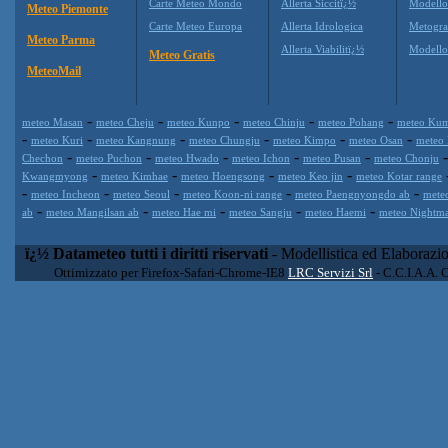
Carte Meteo Mondo
Allerta Siccitï¿½
Modello
Meteo Piemonte
Carte Meteo Europa
Allerta Idrologica
Metogr
Meteo Parma
Allerta Viabilitï¿½
Modell
Meteo Gratis
MeteoMail
-
-
-
-
-
meteo Masan
meteo Cheju
meteo Kunpo
meteo Chinju
meteo Pohang
meteo Ku
-
-
-
-
-
-
meteo Kuri
meteo Kangnung
meteo Chungju
meteo Kimpo
meteo Osan
meteo
-
-
-
-
-
Chechon
meteo Puchon
meteo Hwado
meteo Ichon
meteo Pusan
meteo Chonju
-
-
-
-
Kwangmyong
meteo Kimhae
meteo Hoengsong
meteo Keo jin
meteo Kotar range
-
-
-
-
-
meteo Incheon
meteo Seoul
meteo Koon-ni range
meteo Paengnyongdo ab
mete
-
-
-
-
-
ab
meteo Mangilsan ab
meteo Hae mi
meteo Sangju
meteo Haemi
meteo Nightma
ï¿½ Datameteo tutti i diritti riservati
- Modellistica ed Elaborazi
Ottimizzato per Firefox-Safari-Chrome-IE8
LRC Servizi Srl
- C.C.I.A.A. 