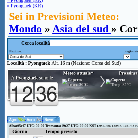
» Pyongtaek (KR)
» Pyongtaek (KR)
Sei in Previsioni Meteo:
Mondo
»
Asia del sud
» Cor
Cerca località
Nazione:
Regione/s
Località :
Pyongtaek
Alt. 16 m (Nazione: Corea del Sud)
Meteo attuale*
Prossima
A
Pyongtaek
sono le
Coperto
Coperto
Temp:
30°C
Temp:
31°C
Alba:05:47 UTC+09:00 Tramonto:19:27 UTC+09:00 KST
Lat:36.93N Lon:127E (ICAO Vi
Giorno
Tempo previsto