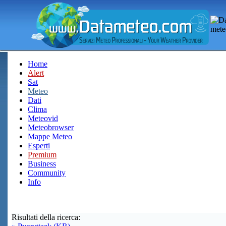
Home
Alert
Sat
Meteo
Dati
Clima
Meteovid
Meteobrowser
Mappe Meteo
Esperti
Premium
Business
Community
Info
Risultati della ricerca: