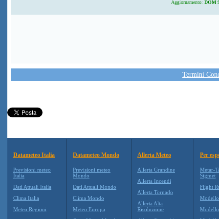
Aggiornamento:
DOM 9 
Termini Condi
Datameteo Italia
Datameteo Mondo
Allerta Meteo
Per esp
Previsioni meteo
Previsioni meteo
Allerta Grandine
Metar-T
Italia
Mondo
Sigmet
Allerta Incendi
Dati Attuali Italia
Dati Attuali Mondo
Flight R
Allerta Tornado
Clima Italia
Clima Mondo
Modell
Allerta Alta
Meteo Regioni
Meteo Europa
Risoluzione
Modell