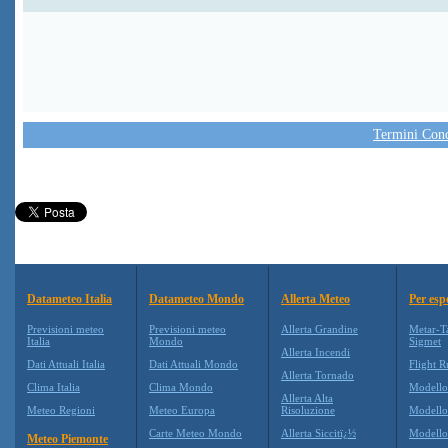
Termini Condi
Datameteo Italia
Datameteo Mondo
Allerta Meteo
Per esp
Previsioni meteo
Previsioni meteo
Allerta Grandine
Metar-T
Italia
Mondo
Sigmet
Allerta Incendi
Dati Attuali Italia
Dati Attuali Mondo
Flight R
Allerta Tornado
Clima Italia
Clima Mondo
Modell
Allerta Alta
Meteo Regioni
Meteo Europa
Risoluzione
Modell
Carte Meteo Mondo
Allerta Siccitï¿½
Modello
Meteo Piemonte