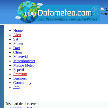
Home
Alert
Sat
Meteo
Dati
Clima
Meteovid
Meteobrowser
Mappe Meteo
Esperti
Premium
Business
Community
Info
Risultati della ricerca: