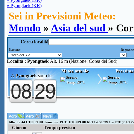
» Pyongtaek (KR)
» Pyongtaek (KR)
Sei in Previsioni Meteo:
Mondo
»
Asia del sud
» Cor
Cerca località
Nazione:
Regione/s
Località :
Pyongtaek
Alt. 16 m (Nazione: Corea del Sud)
Meteo attuale
Prossima
A
Pyongtaek
sono le
Sereno
Sereno
Temp:
29°C
Temp:
30°C
Alba:05:44 UTC+09:00 Tramonto:19:31 UTC+09:00 KST
Lat:36.93N Lon:127E (ICAO Vi
Giorno
Tempo previsto