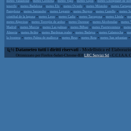
-
-
-
-
meteo Valladolid
meteo Cordoba
meteo Vigo
meteo Gijón
meteo Lhospitalet de llo
-
-
-
-
-
tenerife
meteo Badalona
meteo Elx
meteo Oviedo
meteo Móstoles
meteo Cartage
-
-
-
-
-
Pamplona
meteo Santander
meteo Legants
meteo Burgos
meteo Castello
meteo S
-
-
-
-
-
cristóbal de la laguna
meteo Leon
meteo Cadiz
meteo Tarragona
meteo Lleida
me
-
-
-
-
meteo Algeciras
meteo Torrejón de ardoz
meteo Ourense
meteo Alcobendas
meteo 
-
-
-
-
-
Madrid
meteo Murcia
meteo Las palmas
meteo Bilbao
meteo Fuerteventura
mete
-
-
-
-
-
Almeria
meteo Aviles
meteo Bardenas reales
meteo Badajoz
meteo Calamocha
me
-
-
-
-
-
la frontera
meteo Palma de mallorca
meteo Reus
meteo Rota
meteo San sebastian
ï¿½ Datameteo tutti i diritti riservati
- Modellistica ed Elaborazi
Ottimizzato per Firefox-Safari-Chrome-IE8
LRC Servizi Srl
- C.C.I.A.A. 