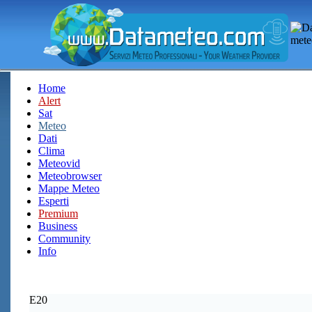
Home
Alert
Sat
Meteo
Dati
Clima
Meteovid
Meteobrowser
Mappe Meteo
Esperti
Premium
Business
Community
Info
E20