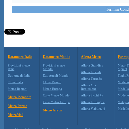
Termini Condiz
Datameteo Italia
Datameteo Mondo
Allerta Meteo
Per esp
Previsioni meteo
Previsioni meteo
Allerta Grandine
Metar-T
Italia
Mondo
Sigmet
Allerta Incendi
Dati Attuali Italia
Dati Attuali Mondo
Flight R
Allerta Tornado
Clima Italia
Clima Mondo
Modell
Allerta Alta
Meteo Regioni
Meteo Europa
Risoluzione
Modell
Carte Meteo Mondo
Allerta Siccitï¿½
Modello
Meteo Piemonte
Carte Meteo Europa
Allerta Idrologica
Metogr
Meteo Parma
Allerta Viabilitï¿½
Modell
Meteo Gratis
MeteoMail