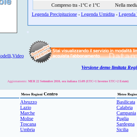
Compreso tra -1°C e 1°C
Nella medi
Legenda Precipitazione
-
Legenda Umidita
-
Legenda 
delli,Video
Versione demo limitata Regi
Aggiornamento:
MER 22 Settembre 2010, ora italiana 15:09 (UTC+1 Inverno UTC+2 Estate)
Centro
Meteo Regioni
Meteo Regio
Abruzzo
Basilicata
Lazio
Calabria
Marche
Campania
Molise
Puglia
Toscana
Sardegna
Umbria
Sicilia