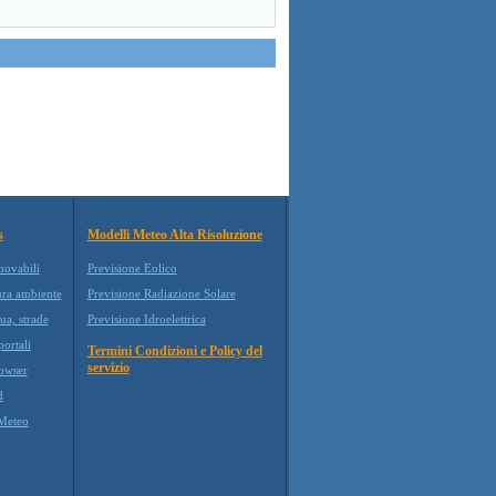
s
Modelli Meteo Alta Risoluzione
novabili
Previsione Eolico
ura ambiente
Previsione Radiazione Solare
ua, strade
Previsione Idroelettrica
ortali
Termini Condizioni e Policy del
servizio
owser
d
Meteo