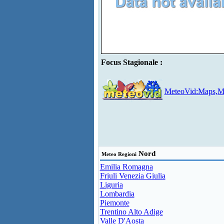
Focus Stagionale :
MeteoVid:Maps,Mo
Nord
Meteo Regioni
Emilia Romagna
Friuli Venezia Giulia
Liguria
Lombardia
Piemonte
Trentino Alto Adige
Valle D'Aosta