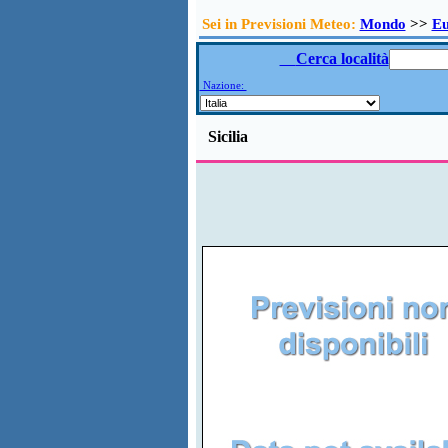
Sei in Previsioni Meteo:
Mondo
>>
E
Cerca località
Nazione:
Sicilia