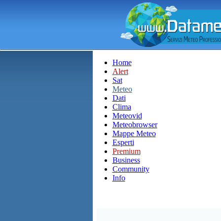
Home
Alert
Sat
Meteo
Dati
Clima
Meteovid
Meteobrowser
Mappe Meteo
Esperti
Premium
Business
Community
Info