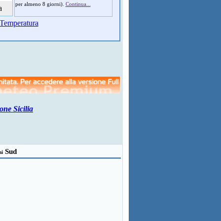
per almeno 8 giorni).
Continua...
a
Temperatura
one Sicilia
Sud
ni