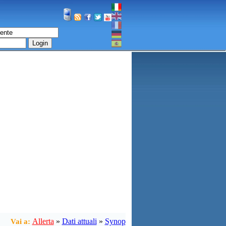
Login
Allerta
»
Dati attuali
»
Synop
Vai a: