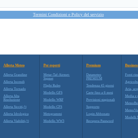
Termini Condizioni e Policy del servizio
Allerta Meteo
Per esperti
Premium
Busines
Allerta Grandine
Metar-Taf-Airmet-
Datameteo
Fonti rin
Sigmet
PREMIUM
Allerta Incendi
Agricolt
Flight Rules
Tendenza 45 giorni
Allerta Tornado
Aria, acq
Modello GFS
Carte fino a 6 mesi
Allerta Alta
Media e p
Risoluzione
Modello WRF
Previsioni stagionali
MeteoBr
Allerta Siccitï¿½
Modello CFS
Supporto
MeteoVi
Allerta Idrologica
Metogrammi
Login Abbonato
Modelli 
Allerta Viabilitï¿½
Modello WW3
Recupera Password