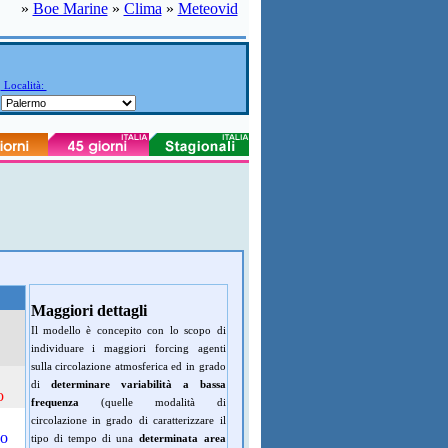
»
Boe Marine
»
Clima
»
Meteovid
Località:
Maggiori dettagli
Il modello è concepito con lo scopo di
individuare i maggiori forcing agenti
sulla circolazione atmosferica ed in grado
di
determinare variabilità a bassa
o
frequenza
(quelle modalità di
circolazione in grado di caratterizzare il
do
tipo di tempo di una
determinata area